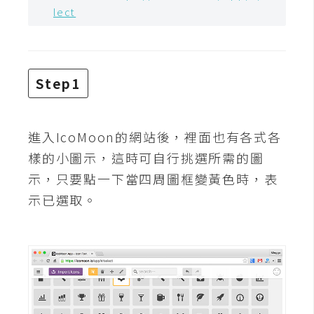
t
lect
r
a
t
o
Step1
r
進入IcoMoon的網站後，裡面也有各式各
去
樣的小圖示，這時可自行挑選所需的圖
背
與
示，只要點一下當四周圖框變黃色時，表
合
示已選取。
成
攝
影
商
品