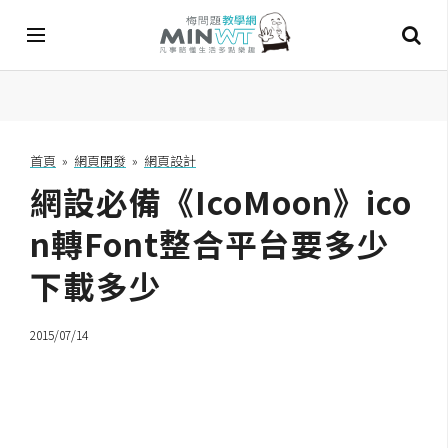
A
I
首頁
»
網頁開發
»
網頁設計
網設必備《IcoMoon》ico
A
I
工
n轉Font整合平台要多少
具
下載多少
C
h
2015/07/14
a
t
G
P
T