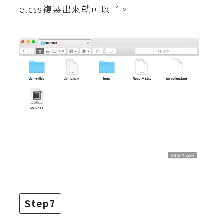
空
e.css複製出來就可以了。
間
網
頁
設
計
前
端
H
T
M
L
Step7
/
C