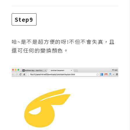
o
c
k
Step9
e
r
哈~是不是超方便的呀!不但不會失真，且
還可任何的變換顏色。
伺
服
器
設
定
資
源
免
費
圖