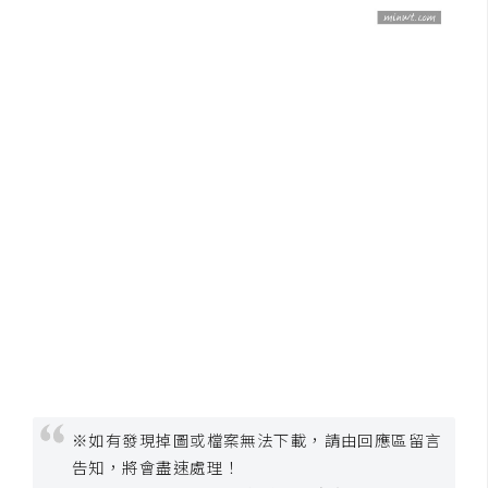
示
免
費
版
型
M
A
C
開
箱
※如有發現掉圖或檔案無法下載，請由回應區留言
告知，將會盡速處理！
梅