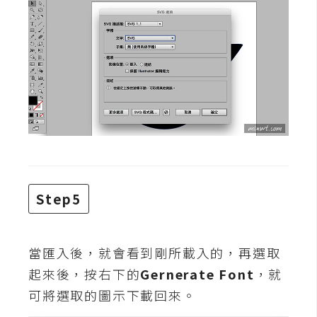
W
o
o
C
o
m
m
e
r
c
Step5
e
金
當匯入後，就會看到剛所載入的，再選取
流
起來後，按右下的
Gernerate Font
，就
物
可將選取的圖示下載回來。
流