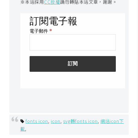
※本站採用
CC授權
請勿轉貼本站文章，謝謝。
開
發
熱
門
文
章
全
站
導
覽
fonts icon
,
icon
,
svg轉fonts icon
,
網站icon下
載
,
合