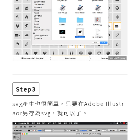
費
圖
庫
免
費
字
型
網
Step3
站
架
svg產生也很簡單，只要在Adobe Illustr
設
aor另存為svg，就可以了。
W
o
r