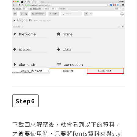
架
設
主
機
與
網
域
S
E
O
工
Step6
具
下載回來解壓後，就會看到以下的資料，
免
之後要使用時，只要將fonts資料夾與styl
費