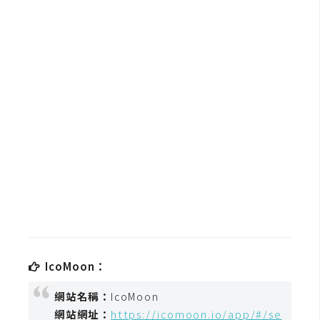
b
e
P
h
o
t
o
s
h
o
p
I
l
IcoMoon：
l
u
網站名稱：
IcoMoon
s
網站網址：
https://icomoon.io/app/#/se