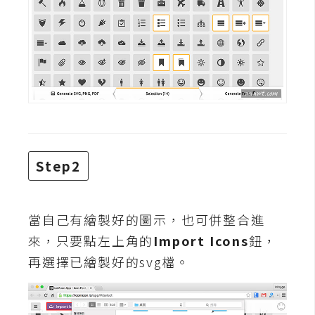
攝
影
手
機
攝
影
Step2
器
材
操
當自己有繪製好的圖示，也可併整合進
控
來，只要點左上角的
Import Icons
鈕，
資
再選擇已繪製好的svg檔。
源
免