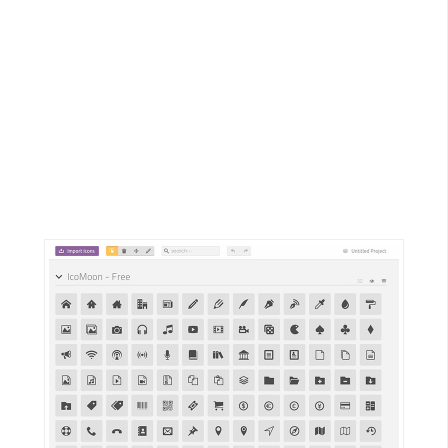
G
e
m
i
n
i
A
I
生
成
圖
片
影
片