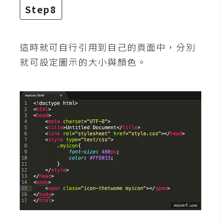
Step8
U
X
這時就可自行引用到自己的頁面中，分別
R
就可設定圖示的大小與顏色。
W
D
網
頁
後
端
P
H
P
D