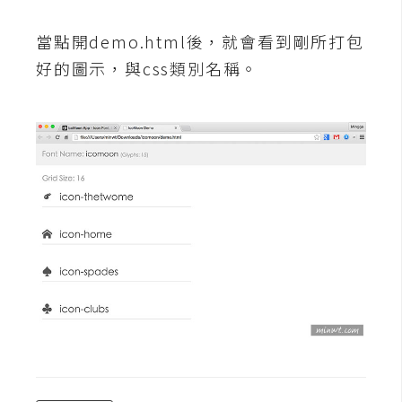
S
S
當點開demo.html後，就會看到剛所打包
好的圖示，與css類別名稱。
J
a
v
a
S
c
r
i
p
t
U
I
/