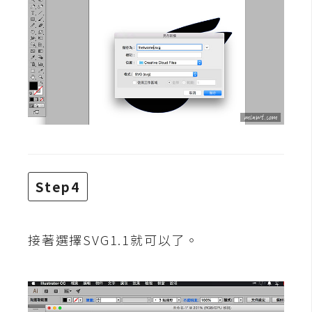
d
P
r
e
s
s
安
裝
與
設
定
Step4
外
掛
接著選擇SVG1.1就可以了。
實
作
電
商