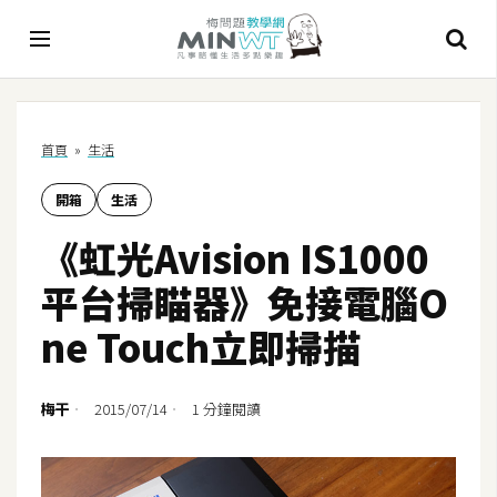
A
首頁
»
生活
I
開箱
生活
A
I
《虹光Avision IS1000
工
具
平台掃瞄器》免接電腦O
C
ne Touch立即掃描
h
a
t
梅干
2015/07/14
1 分鐘閱讀
G
P
T