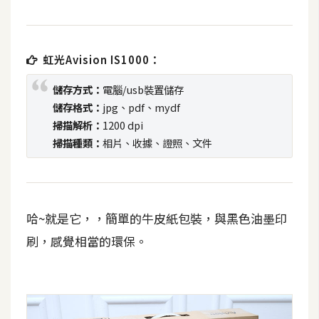
t
r
a
虹光Avision IS1000：
t
o
儲存方式：
電腦/usb裝置儲存
r
儲存格式：
jpg、pdf、mydf
掃描解析：
1200 dpi
掃描種類：
相片、收據、證照、文件
去
背
與
合
成
哈~就是它，，簡單的牛皮紙包裝，與黑色油墨印
刷，感覺相當的環保。
攝
影
商
品