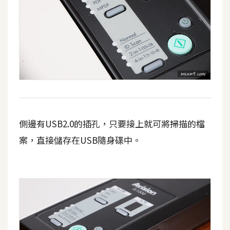
架
設
主
機
與
網
域
側邊有USB2.0的插孔，只要接上就可將掃描的檔
S
案，直接儲存在USB隨身碟中。
E
O
工
具
免
費