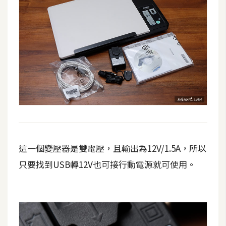
費
圖
庫
免
費
字
型
網
這一個變壓器是雙電壓，且輸出為12V/1.5A，所以
站
架
只要找到USB轉12V也可接行動電源就可使用。
設
W
o
r