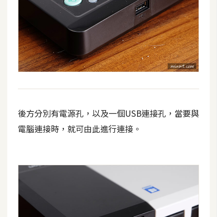
空
間
網
頁
設
計
後方分別有電源孔，以及一個USB連接孔，當要與
前
電腦連接時，就可由此進行連接。
端
H
T
M
L
/
C