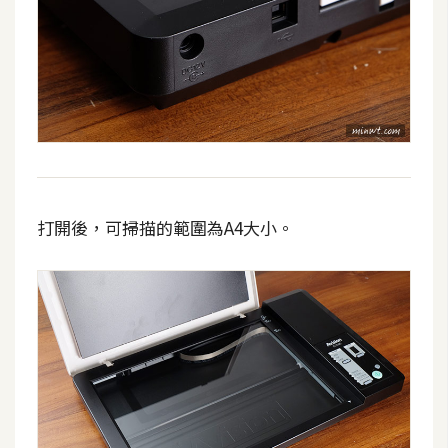
S
S
J
a
v
a
S
打開後，可掃描的範圍為A4大小。
c
r
i
p
t
U
I
/