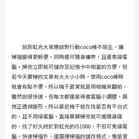
A
I
應
用
設
說到虹光大家應該對行動coco棒不陌生，讓
計
掃描變得更輕便，同時還可隨身攜帶，且還免接電
腦，掃完立即就可儲存至記憶卡中相當的方便，但
網
若今天要掃的文章有大大小小時，使用coco棒時
站
就會有點不便，所以梅干最常就是用相機來翻拍，
雖然說很快速，但每次都還是得進電腦小調整，與
影
修正透視變形，所以最近梅干就在找是否有平台式
像
的，且不用接電腦，直接單鍵掃完就可進隨身碟
的，找了好久終於到虹光的IS1000，不但可免接電
A
d
腦，快速掃描外，還選擇掃描的儲存格式，像是常
o