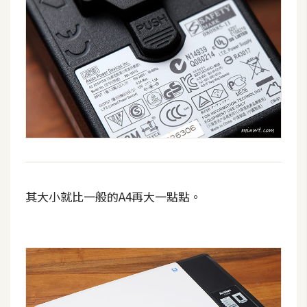
d
P
r
e
s
s
安
裝
與
設
定
其大小就比一般的A4再大一點點。
外
掛
實
作
電
商