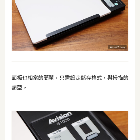
W
o
o
C
o
m
m
e
r
面板也相當的簡單，只需設定儲存格式，與掃描的
c
類型。
e
金
流
物
流