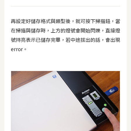
開
發
再設定好儲存格式與類型後，就可按下掃描鈕，當
在掃描與儲存時，上方的燈號會開始閃爍，直接燈
熱
號持亮表示已儲存完畢，若中途拔出的話，會出現
門
error。
文
章
全
站
導
覽
合