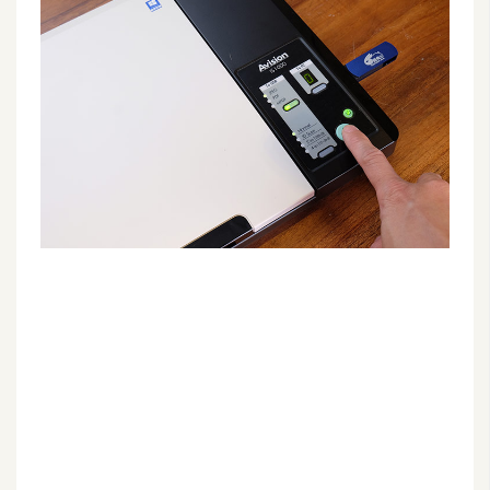
G
e
m
i
n
i
A
I
生
成
圖
片
影
片