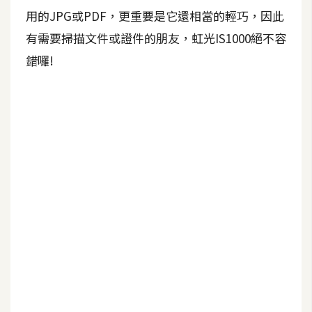
b
用的JPG或PDF，更重要是它還相當的輕巧，因此
e
有需要掃描文件或證件的朋友，虹光IS1000絕不容
P
錯囉!
h
o
t
o
s
h
o
p
I
l
l
u
s