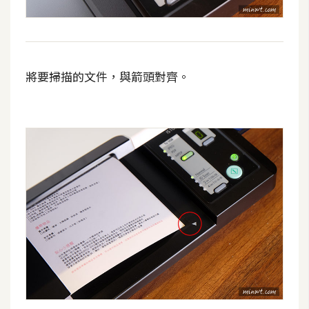
示
免
費
將要掃描的文件，與箭頭對齊。
版
型
M
A
C
開
箱
梅