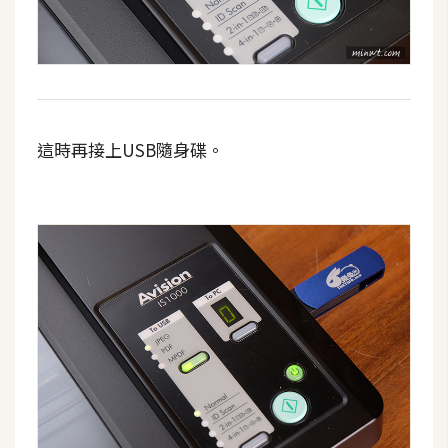
o
c
k
e
r
這時再接上USB隨身碟。
伺
服
器
設
定
資
源
免
費
圖