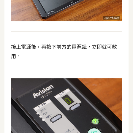
U
X
R
W
接上電源後，再按下前方的電源鈕，立即就可啟
D
網
用。
頁
後
端
P
H
P
D