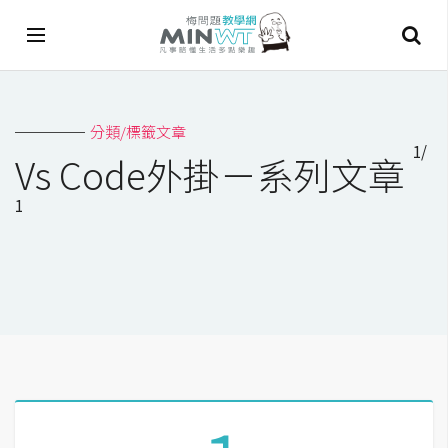
A
分類/標籤文章
I
1/
Vs Code外掛－系列文章
A
1
I
工
具
C
h
a
t
G
P
T