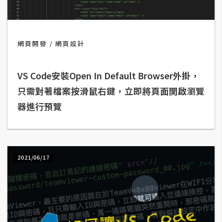
b
e
P
網頁開發
網頁設計
h
o
VS Code安裝Open In Default Browser外掛，
t
o
只需對著檔案按滑鼠右鍵，立即將頁面開啟瀏覽
s
器進行預覽
h
o
p
2021/06/17
I
l
l
u
s