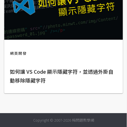
t
r
a
t
o
r
網頁開發
去
背
與
如何讓 VS Code 顯示隱藏字符，並透過外掛自
合
動移除隱藏字符
成
攝
影
商
Copyright © 2007-2026 梅問題教學網
品