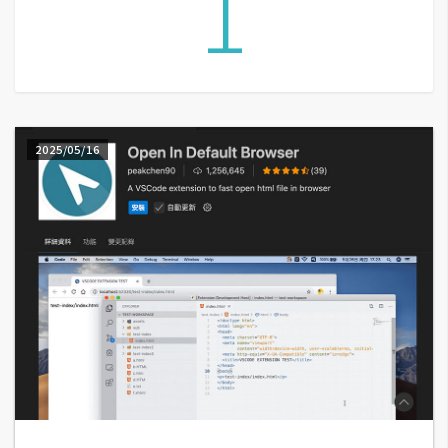
1
G
e
m
i
2025/05/16
n
i
A
I
生
成
圖
片
影
片