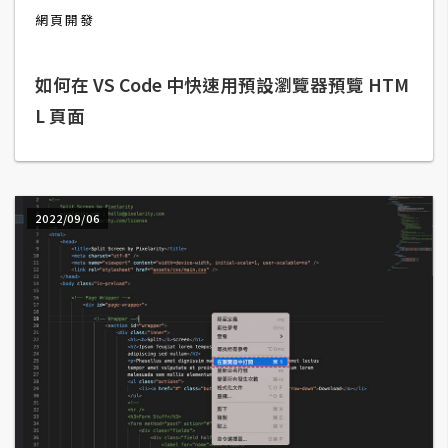
網頁開發
A
I
應
用
如何在 VS Code 中快速用預設瀏覽器預覽 HTM
L 頁面
設
計
2022/09/06
網
站
影
像
A
d
o