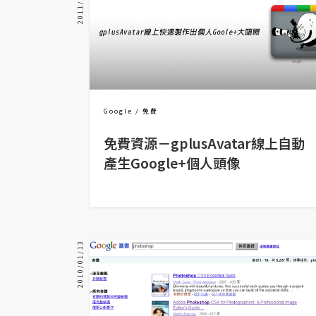
2011/07/10
器材操控
資源
免費圖庫
免費字型
Google
免費
免費資源－gplusAvatar線上自動
網站架設
產生Google+個人頭像
WordPress
安裝與設定
外掛實作
2010/01/13
電商
WooCommerce