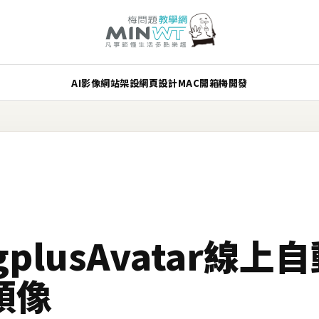
AI
影像
網站架設
網頁設計
MAC
開箱
梅開發
plusAvatar線上
頭像