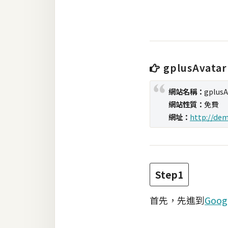
RWD 網頁
後端
PHP
Docker
gplusAvatar
伺服器設定
網站名稱：
gplusA
網站性質：
免費
資源
網址：
http://dem
免費圖示
免費版型
Step1
MAC
首先，先進到
Goog
開箱