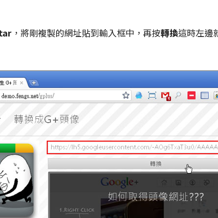
tar
，將剛複製的網址貼到輸入框中，再按
轉換
這時左邊就