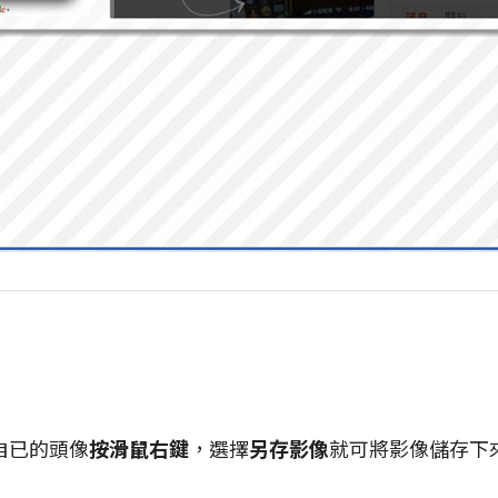
自已的頭像
按滑鼠右鍵
，選擇
另存影像
就可將影像儲存下