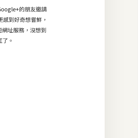
ogle+的朋友邀請
更感到好奇想嘗鮮，
+的短網址服務，沒想到
紅了。