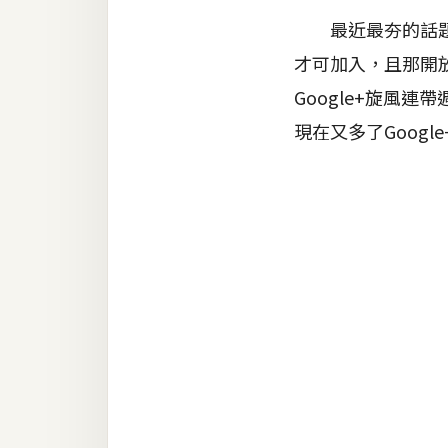
金流物流
最近最夯的話題都圍
架設
才可加入，且那開
主機與網域
Google+旋風連
SEO 工具
現在又多了Googl
免費空間
網頁設計
前端
HTML / CSS
JavaScript
UI / UX