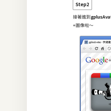
Step2
接著進到
gplusAva
+圖像啦～