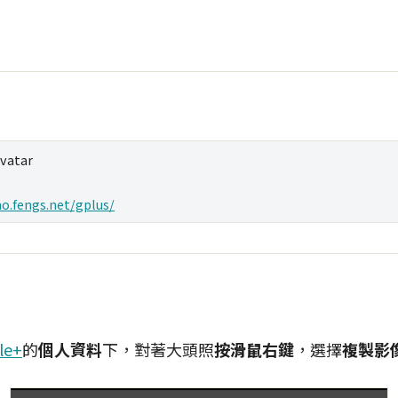
vatar
o.fengs.net/gplus/
le+
的
個人資料
下，對著大頭照
按滑鼠右鍵
，選擇
複製影