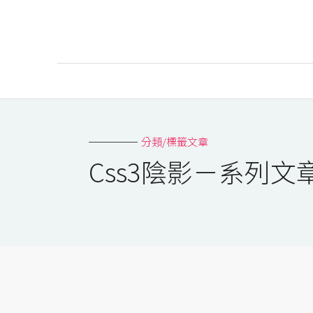
AI
AI工具
分類/標籤文章
ChatGPT
Css3陰影－系列文
Gemini
AI生成
圖片
影片
AI應用