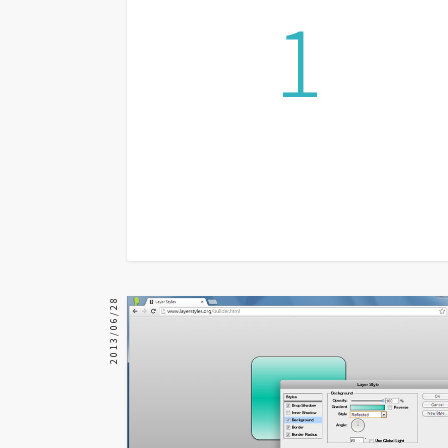
1
器材操控
資源
免費圖庫
免費字型
網站架設
WordPress
安裝與設定
2013/06/28
外掛實作
電商
WooCommerce