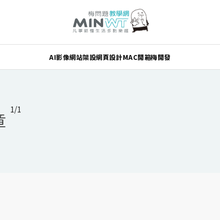
AI
影像
網站架設
網頁設計
MAC
開箱
梅開發
1/1
章