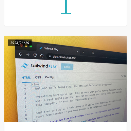
1
A
I
應
用
設
2023/04/20
計
網
站
影
像
A
d
o