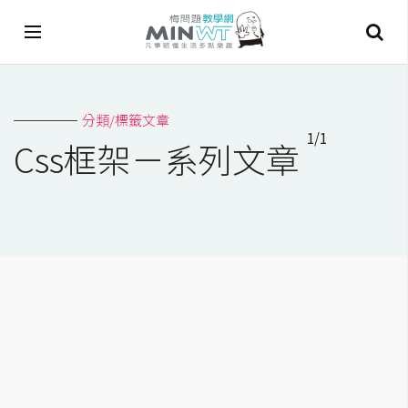
A
分類/標籤文章
I
1/1
Css框架－系列文章
A
I
工
具
C
h
a
t
G
P
T