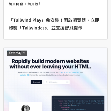
b
網頁開發
網頁設計
e
「Tailwind Play」免安裝！開啟瀏覽器，立即
P
h
體驗「Tailwindcss」並支援智能提示
o
t
o
s
2023/04/12
h
o
p
I
l
l
u
s