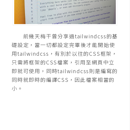
A
I
應
用
前幾天梅干曾分享過tailwindcss的基
設
礎設定，當一切都設定完畢後才能開始使
計
用tailwindcss，有別於以往的CSS框架，
只需將框架的CSS檔案，引用至網頁中立
網
即就可使用，同時tailwindcss則是編寫的
站
同時就即時的編譯CSS，因此檔案相當的
小。
影
像
A
d
o