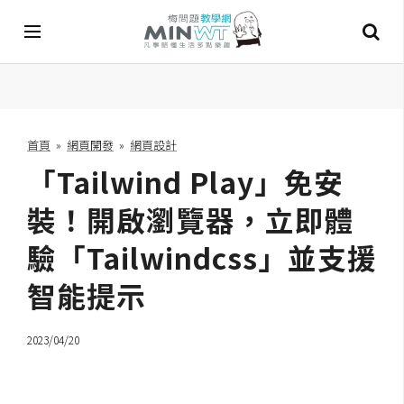
A
I
首頁
»
網頁開發
»
網頁設計
「Tailwind Play」免安
A
I
工
裝！開啟瀏覽器，立即體
具
驗「Tailwindcss」並支援
C
智能提示
h
a
t
2023/04/20
G
P
T