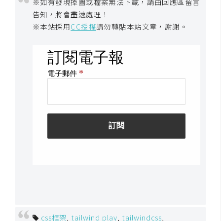
※如有發現掉圖或檔案無法下載，請由回應區留言
o
告知，將會盡速處理！
c
※本站採用
CC授權
請勿轉貼本站文章，謝謝。
k
e
r
伺
服
器
設
定
資
源
免
費
圖
css框架
,
tailwind play
,
tailwindcss
,