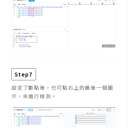
空
間
網
頁
設
計
前
Step7
端
設定了斷點後，也可點右上的最後一個圖
H
示，來進行檢測。
T
M
L
/
C