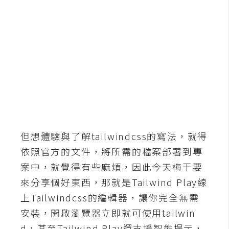
b
e
P
h
o
t
o
s
h
o
但想體驗與了解tailwindcss的寫法，就得
p
依照官方的文件，將所需的檔案部署到專
案中，就覺得有些麻煩，因此今天梅干要
I
來分享個好東西，那就是Tailwind Play線
l
上Tailwindcss的編輯器，讓你完全無需
l
u
安裝，開啟瀏覽器立即就可使用tailwin
s
d，甚至Tailwind Play還支援智能提示，