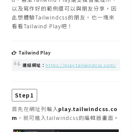
t
以及寫作好的範例還可以與朋友分享，因
r
此想體驗Tailwindcss的朋友，也一塊來
a
t
看看Tailwind Play吧！
o
r
Tailwind Play
去
連結網址：
https://play.tailwindcss.com/
背
與
合
成
Step1
攝
影
首先在網址列輸入
play.tailwindcss.co
m
，就可進入tailwindcss的編輯器畫面。
商
品