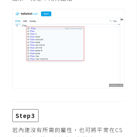
費
圖
庫
免
費
字
型
網
站
架
設
Step3
W
o
若內建沒有所需的屬性，也可將平常在CS
r