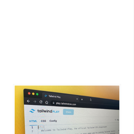
G
e
m
i
n
i
A
I
生
成
圖
片
影
片