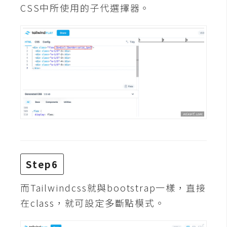
架
CSS中所使用的子代選擇器。
設
主
機
與
網
域
S
E
O
工
Step6
具
而Tailwindcss就與bootstrap一樣，直接
在class，就可設定多斷點模式。
免
費