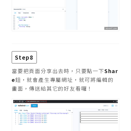
S
S
J
a
v
a
Step8
S
c
當要把頁面分享出去時，只要點一下
Shar
r
e
鈕，就會產生專屬網址，就可將編輯的
i
畫面，傳送給其它的好友看囉！
p
t
U
I
/