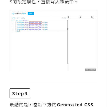
S的設定屬性，直接寫入標籤中。
d
P
r
e
s
s
安
裝
與
設
定
外
掛
實
作
Step4
電
商
最酷的是，當點下方的
Generated CSS