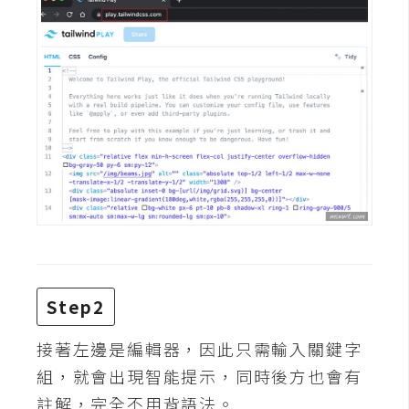
攝
影
手
機
攝
影
器
材
操
控
Step2
資
源
接著左邊是編輯器，因此只需輸入關鍵字
組，就會出現智能提示，同時後方也會有
免
註解，完全不用背語法。