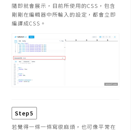
隨即就會展示，目前所使用的CSS，包含
W
剛剛在編輯器中所輸入的設定，都會立即
o
編譯成CSS。
o
C
o
m
m
e
r
c
e
金
流
Step5
物
流
若覺得一條一條寫很麻煩，也可像平常在