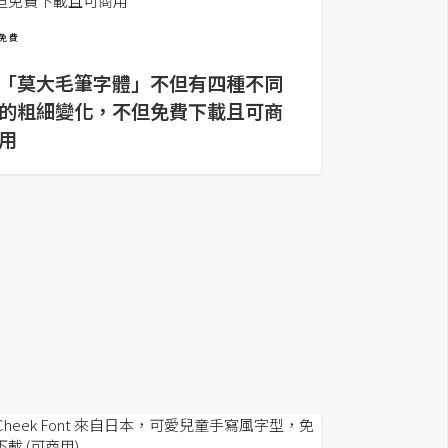
免費
「莫大毛筆字體」不但有四種不同
的粗細變化，不但免費下載且可商
用