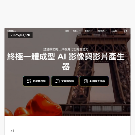
A
I
應
用
2025/03/28
設
計
網
站
影
像
A
d
ai
o