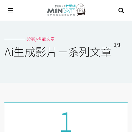
A
分類/標籤文章
I
1/1
Ai生成影片－系列文章
A
I
工
具
C
h
a
1
t
G
P
T