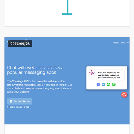
1
A
I
應
用
設
2016/09/25
計
網
站
影
像
A
d
o