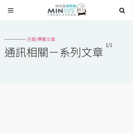
A
分類/標籤文章
I
1/1
通訊相關－系列文章
A
I
工
具
C
h
a
t
G
P
T