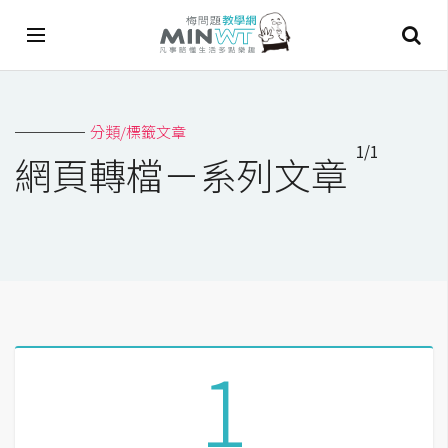
A
分類/標籤文章
I
1/1
網頁轉檔－系列文章
A
I
工
具
C
h
a
1
t
G
P
T