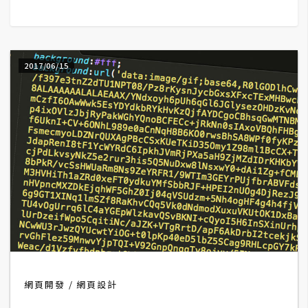
G
e
2017/06/15
m
i
n
i
A
I
生
成
圖
片
網頁開發
網頁設計
影
片