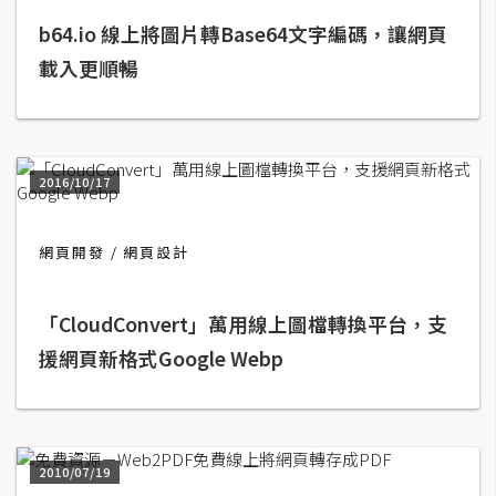
b64.io 線上將圖片轉Base64文字編碼，讓網頁
A
I
載入更順暢
應
用
設
計
2016/10/17
網頁開發
網頁設計
網
站
「CloudConvert」萬用線上圖檔轉換平台，支
援網頁新格式Google Webp
影
像
A
d
2010/07/19
o