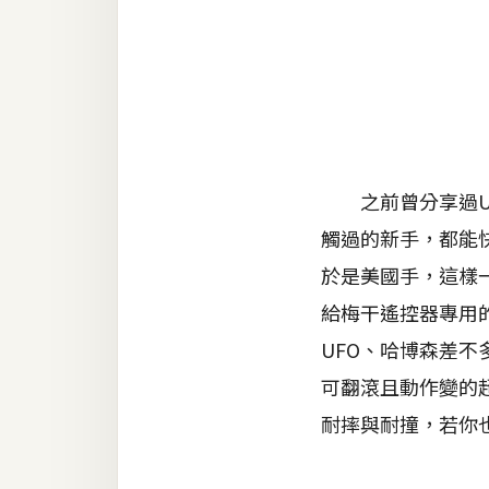
金流物流
架設
主機與網域
SEO 工具
免費空間
之前曾分享過UF
觸過的新手，都能
網頁設計
於是美國手，這樣
給梅干遙控器專用的
前端
UFO、哈博森差
HTML / CSS
可翻滾且動作變的
JavaScript
耐摔與耐撞，若你也
UI / UX