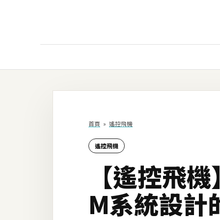
AI
AI工具
ChatGPT
首頁
»
遙控飛機
Gemini
遙控飛機
AI生成
【遙控飛機】《
圖片
影片
M系統設計
AI應用