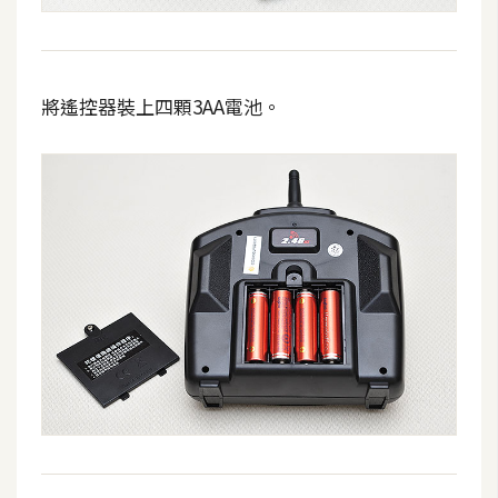
o
c
k
e
將遙控器裝上四顆3AA電池。
r
伺
服
器
設
定
資
源
免
費
圖