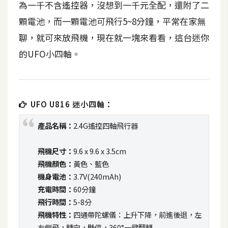
為一千不含遙控器，沒想到一千元全配，還附了二
t
r
顆電池，而一顆電池可飛行5~8分鐘，平常在家無
a
聊，就可來放飛機，現在就一塊來看看，這台迷你
t
的UFO小四軸。
o
r
去
UFO U816 迷小四軸：
背
產品名稱：
2.4G遙控四軸飛行器
與
合
飛機尺寸：
9.6 x 9.6 x 3.5cm
成
飛機顏色：
黃色、藍色
攝
機身電池：
3.7V(240mAh)
影
充電時間：
60分鐘
飛行時間：
5-8分
商
飛機特性：
四通帶陀螺儀：上升下降，前進後退，左
品
右側飛，轉向，懸停，360°一鍵翻轉