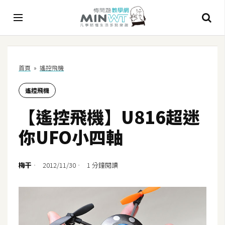
A
首頁
»
遙控飛機
I
遙控飛機
A
I
【遙控飛機】U816超迷
工
具
你UFO小四軸
C
h
梅干
2012/11/30
1 分鐘閱讀
a
t
G
P
T