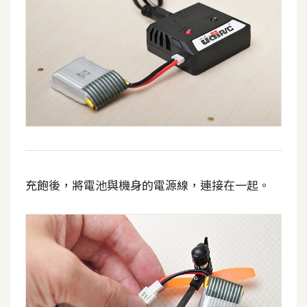
空
間
網
頁
設
計
前
充飽後，將電池與機身的電源線，連接在一起。
端
H
T
M
L
/
C