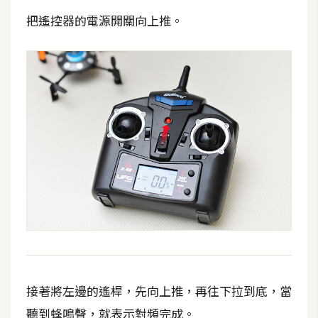
示
把遙控器的電源開關向上推。
免
費
版
型
M
A
C
開
箱
接著將左邊的遙桿，先向上推，再往下拉到底，當
聽到蜂鳴聲，就表示對頻完成。
梅