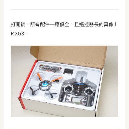
費
圖
庫
打開後，所有配件一應俱全，且遙控器長的真像J
R XG8。
免
費
字
型
網
站
架
設
W
o
r