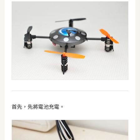
架
設
主
機
與
網
域
S
E
O
工
首先，先將電池充電。
具
免
費