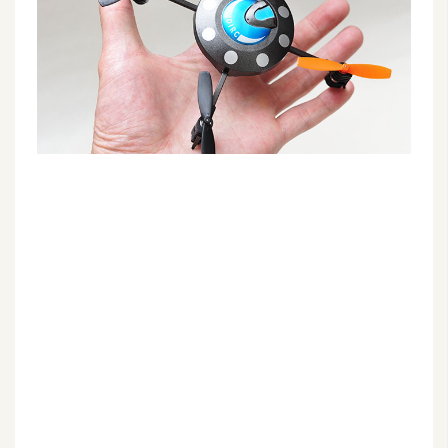
G
e
m
i
n
i
A
I
生
成
圖
片
影
片