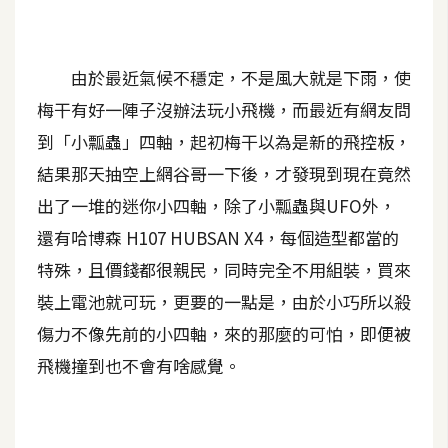
A
I
應
由於最近氣候不穩定，不是風大就是下雨，使
用
梅干有好一陣子沒辦法玩小飛機，而最近有網友問
設
到「小瓢蟲」四軸，起初梅干以為是新的飛控板，
計
結果那天抽空上網谷哥一下後，才發現到現在竟然
出了一堆的迷你小四軸，除了小瓢蟲與UFO外，
網
還有哈博森 H107 HUBSAN X4，每個造型都當的
站
特殊，且價錢都很親民，同時完全不用組裝，買來
裝上電池就可玩，更要的一點是，由於小巧所以殺
影
傷力不像先前的小四軸，來的那麼的可怕，即便被
像
飛機撞到也不會有啥感覺。
A
d
o