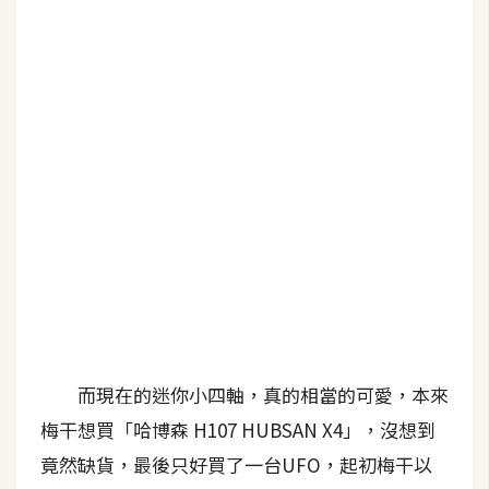
b
e
P
h
o
t
o
s
h
o
p
I
而現在的迷你小四軸，真的相當的可愛，本來
l
l
梅干想買「哈博森 H107 HUBSAN X4」，沒想到
u
竟然缺貨，最後只好買了一台UFO，起初梅干以
s