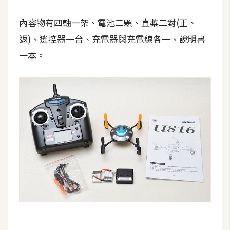
d
P
r
內容物有四軸一架、電池二顆、直槳二對(正、
e
s
返)、遙控器一台、充電器與充電線各一、說明書
s
一本。
安
裝
與
設
定
外
掛
實
作
電
商