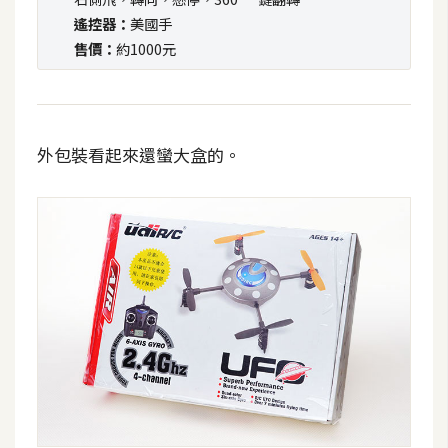
攝
遙控器：
美國手
影
售價：
約1000元
手
機
攝
外包裝看起來還蠻大盒的。
影
器
材
操
控
資
源
免