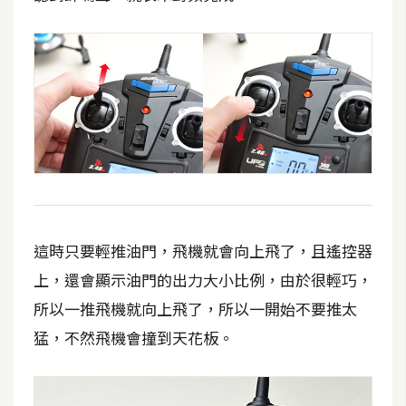
開
發
熱
門
文
章
全
這時只要輕推油門，飛機就會向上飛了，且遙控器
站
上，還會顯示油門的出力大小比例，由於很輕巧，
導
所以一推飛機就向上飛了，所以一開始不要推太
覽
猛，不然飛機會撞到天花板。
合