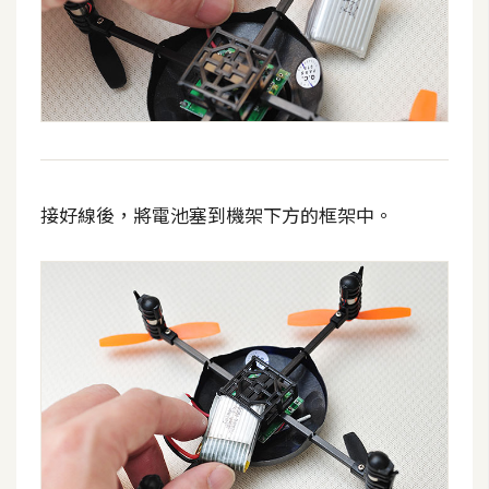
S
S
J
a
v
a
接好線後，將電池塞到機架下方的框架中。
S
c
r
i
p
t
U
I
/