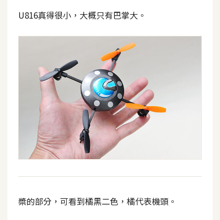
U816真得很小，大概只有巴掌大。
W
o
o
C
o
m
m
e
r
c
e
金
流
物
槳的部分，可看到橘黑二色，橘代表機頭。
流