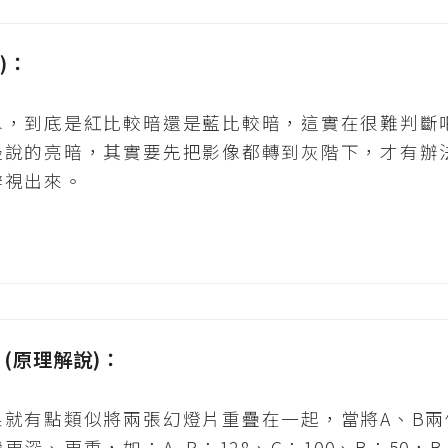
點)：
水，到底是紅比較暗還是藍比較暗，這實在很難判斷
邊說的亮暗，其實要先把影像都轉到灰階下，才有辦
辨視出來。
增值 (原理解說)：
果就有點類似將兩張幻燈片重疊在一起，當將A、B
、更重，如：A. R：128、G：100、B：50，B. 