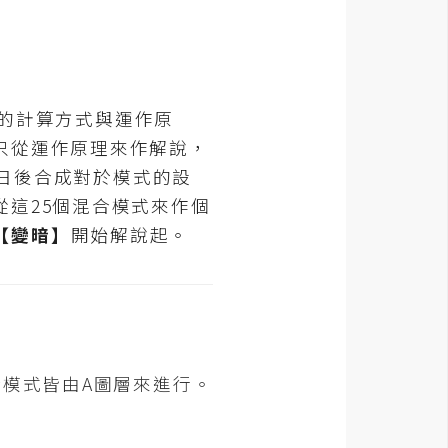
它的計算方式與運作原
只從運作原理來作解說，
，日後合成對於模式的設
這25個混合模式來作個
【變暗】
開始解說起。
合模式皆由A圖層來進行。