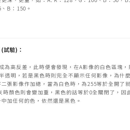
5、B：150。
值 (試驗)：
成為高反差，此時便會發現，在A影像的白色區塊，
成半透明，若是黑色時則完全不顯示任何影像，為什
二張影像作加總，當為白色時，為255等於全開了
中灰時顏色則會變加重，黑色的話等於0全關閉了，因
汁中加任何的色，依然還是黑色。