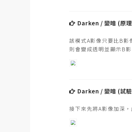
RWD 網頁
後端
Darken / 變暗 (
PHP
Docker
該模式A影像只要比B影
則會變成透明並顯示B影
伺服器設定
資源
免費圖示
免費版型
Darken / 變暗 (試
MAC
接下來先將A影像加深
開箱