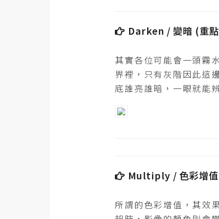
梅開發
Darken / 變暗 (重
熱門文章
其實各位可能會一頭霧
界裡，只有灰階因此這
全站導覽
底誰亮誰暗，一眼就能
合作提案
Multiply / 色彩
所謂的色彩增值，其效
起時，影像的顏色則會變更深