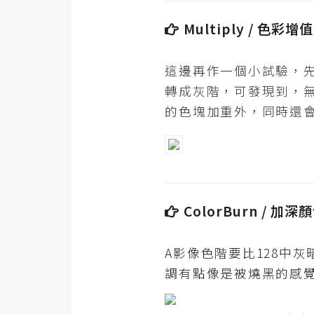
Multiply / 色彩增
這邊再作一個小試驗，
轉成灰階，可發現到，
的色塊加重外，同時還
ColorBurn / 加
A影像色階要比128中
調有點像是被燒黑的感