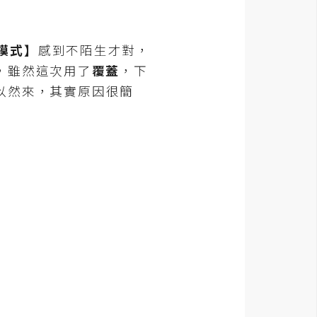
模式】
感到不陌生才對，
，雖然這次用了
覆蓋
，下
以然來，其實原因很簡