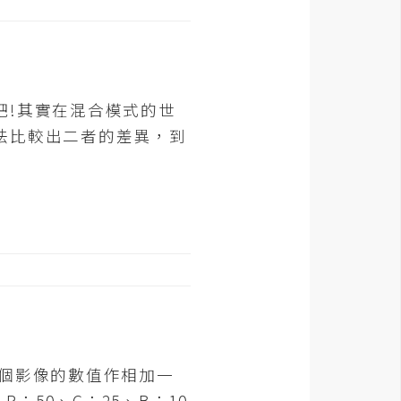
吧!其實在混合模式的世
法比較出二者的差異，到
兩個影像的數值作相加一
R：50、G：25、B：10