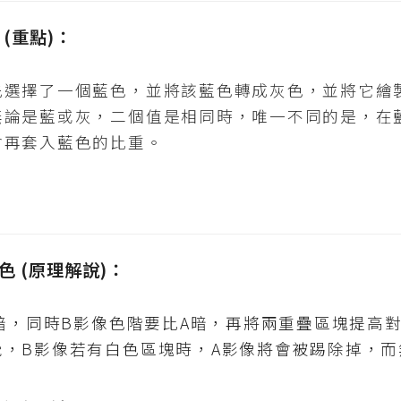
值 (重點)：
先選擇了一個藍色，並將該藍色轉成灰色，並將它繪
無論是藍或灰，二個值是相同時，唯一不同的是，在
會再套入藍色的比重。
深顏色 (原理解說)：
灰暗，同時B影像色階要比A暗，再將兩重疊區塊提高
覺，B影像若有白色區塊時，A影像將會被踢除掉，