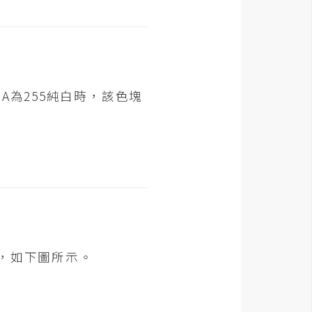
A為255純白時，該色塊
，如下圖所示。