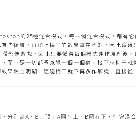
oshop的25種混合模式，每一個混合模式，都有
式有些複雜，再加上梅干的數學實在不好，因此這邊
來就是一種影像遊戲，因此只要懂得每個模式運作原理後
手，而不是一切都憑感覺一個一個猜，接下來梅干就從
解
效果較為明顯，這邊梅干就不再多作解說，直接從
，分別為A、B二張，A圖在上、B圖在下，待會混