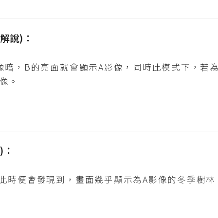
原理解說)：
像暗，B的亮面就會顯示A影像，同時此模式下，若為
像。
驗)：
，此時便會發現到，畫面幾乎顯示為A影像的冬季樹林