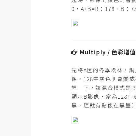
0，A+B=R：178、B：7
Multiply / 色彩增
先將A圖的冬季樹林，調
像，128中灰色則會變
想一下，該混合模式是將
顯示B影像，當為128
黑，這就有點像在黑墨