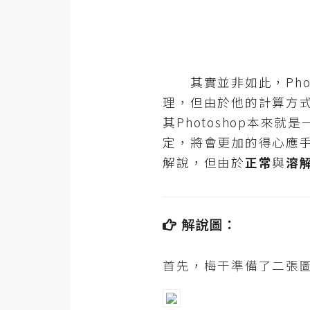
金流物流
架設
主機與網域
其實並非如此，Phot
SEO 工具
理，但由於他的計算方
免費空間
其Photoshop本
定，將會更加的得心應
解說，但由於
正常
與
溶
網頁設計
前端
解說圖：
HTML / CSS
JavaScript
首先，梅干準備了二張圖
UI / UX