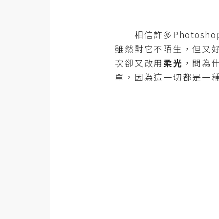
器材操控
資源
相信許多Photosh
免費圖庫
雖然對它不陌生，但又
次卻又改用
柔光
，問為
免費字型
單，因為這一切都是一種
網站架設
WordPress
安裝與設定
外掛實作
電商
WooCommerce