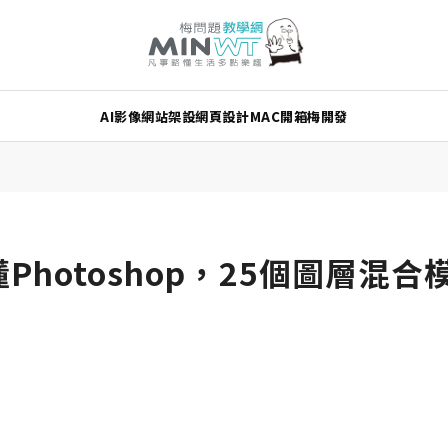
AI
影像
網站架設
網頁設計
MAC
開箱
梅開發
懂Photoshop，25個圖層混