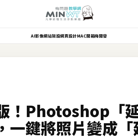
AI
影像
網站架設
網頁設計
MAC
開箱
梅開發
干版！Photoshop
，一鍵將照片變成「