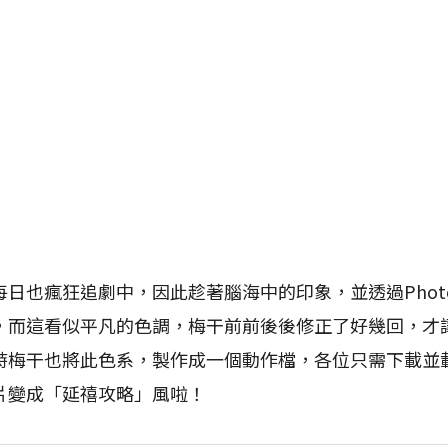
日也瘋狂追劇中，因此趁著腦海中的印象，並透過Photo
，而這看似平凡的色調，梅干前前後後修正了好幾回，才
梅干也將此色系，製作成一個動作檔，各位只需下載並載入P
片變成「延禧攻略」風啦！