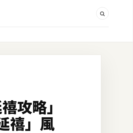
「延禧攻略」
延禧」風