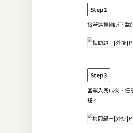
Step2
接著選擇剛所下載
Step3
當載入完成後，任
鈕。