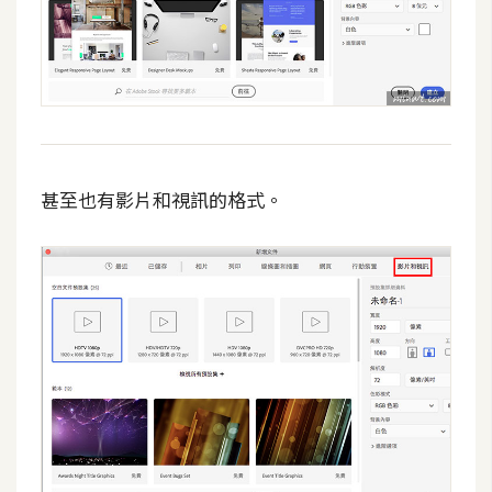
費
圖
庫
免
費
字
甚至也有影片和視訊的格式。
型
網
站
架
設
W
o
r