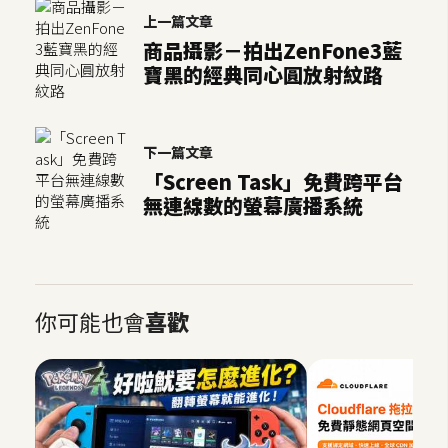
示
上一篇文章
商品攝影－拍出ZenFone3藍
寶黑的經典同心圓放射紋路
免
費
版
型
下一篇文章
「Screen Task」免費跨平台
無連線數的螢幕廣播系統
M
A
C
你可能也會
喜歡
開
箱
梅