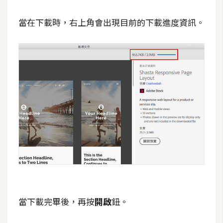
架
設
當在下載時，右上角會出現目前的下載進度資訊。
主
機
與
網
域
S
E
O
工
具
當下載完畢後，再按
開啟
鈕。
免
費