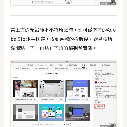
d
P
r
e
s
s
當上方的預設範本不符所需時，也可從下方的Ado
be Stock中找尋，找到喜歡的模版後，對著模版
安
裝
縮圖點一下，再點右下角的
檢視預覽
鈕。
與
設
定
外
掛
實
作
電
商