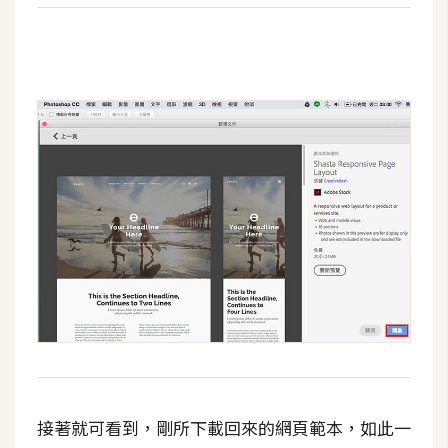
空
間
網
頁
設
計
前
端
H
T
M
L
/
接著就可看到，剛所下載回來的網頁範本，如此一
C