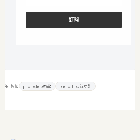
o
c
k
e
r
伺
服
器
設
定
標籤
photoshop教學
photoshop新功能
資
源
免
費
圖