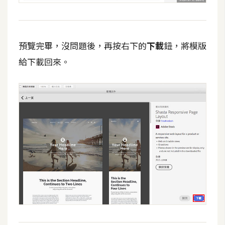
W
o
o
預覽完畢，沒問題後，再按右下的
下載
鈕，將模版
C
給下載回來。
o
m
m
e
r
c
e
金
流
物
流