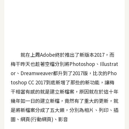
A
I
應
用
設
計
就在上周Adobe終於推出了新版本2017，而
梅干昨天也趁著空檔分別將Photoshop、Illustrat
網
or、Dreamweaver都升到了2017版，比次的Pho
站
toshop CC 2017到底新增了那些的新功能，讓梅
干相當有感的就是建立新檔案，原因就在於這十年
影
幾年如一日的建立新檔，竟然有了重大的更新，就
像
是將新檔案分成了五大類，分別為相片、列印、插
A
圖、網頁(行動網頁)、影音
d
o