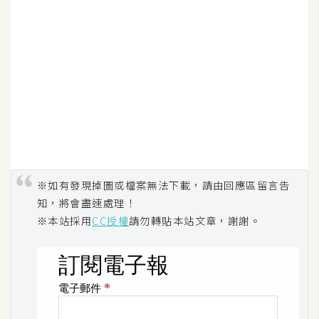
U
X
R
W
D
網
頁
後
※如有發現掉圖或檔案無法下載，請由回應區留言告
端
知，將會盡速處理！
※本站採用
CC授權
請勿轉貼本站文章，謝謝。
P
H
P
D