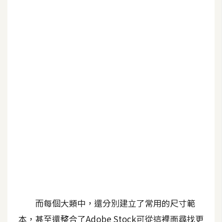
b
e
P
h
o
t
o
s
h
o
p
I
l
l
而每個大類中，還分別建立了常用的尺寸範
u
s
本，甚至還整合了Adobe Stock可從這裡面尋找更