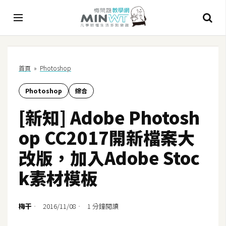
A
首頁
»
Photoshop
I
Photoshop
綜合
A
I
[新知] Adobe Photosh
工
具
op CC2017開新檔案大
C
改版，加入Adobe Stoc
h
k素材模板
a
t
G
梅干
2016/11/08
1 分鐘閱讀
P
T