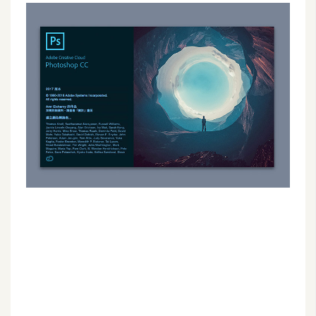
G
e
m
i
n
i
A
I
生
成
圖
片
影
片