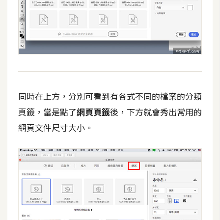
攝
影
手
機
攝
影
同時在上方，分別可看到有各式不同的檔案的分類
頁籤，當是點了
網頁頁籤
後，下方就會秀出常用的
器
網頁文件尺寸大小。
材
操
控
資
源
免