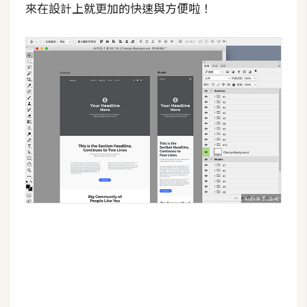
來在設計上就更加的快速與方便啦！
S
S
J
a
v
a
S
c
r
i
p
t
U
I
/