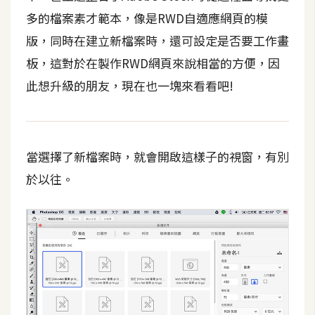
t
多的檔案素才範本，像是RWD自適應網頁的模
r
版，同時在建立新檔案時，還可設定是否要工作畫
a
t
板，這對於在製作RWD網頁來說相當的方便，因
o
此想升級的朋友，現在也一塊來看看吧!
r
去
當選擇了新檔案時，就會開啟這樣子的視窗，有別
背
與
於以往。
合
成
攝
影
商
品