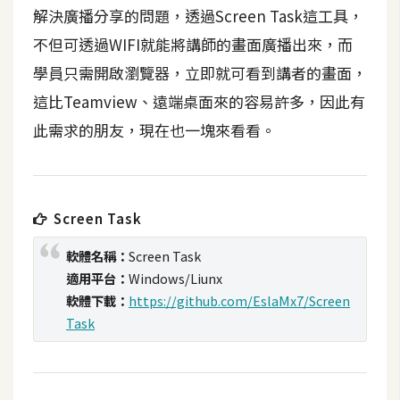
t
解決廣播分享的問題，透過Screen Task這工具，
r
不但可透過WIFI就能將講師的畫面廣播出來，而
a
學員只需開啟瀏覽器，立即就可看到講者的畫面，
t
o
這比Teamview、遠端桌面來的容易許多，因此有
r
此需求的朋友，現在也一塊來看看。
去
背
Screen Task
與
合
軟體名稱：
Screen Task
成
適用平台：
Windows/Liunx
軟體下載：
https://github.com/EslaMx7/Screen
攝
影
Task
商
品