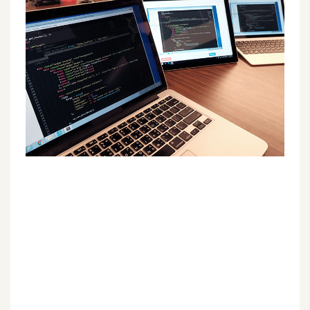
G
e
m
i
n
i
A
I
生
成
圖
片
影
片