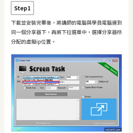
攝
Step1
影
下載並安裝完畢後，將講師的電腦與學員電腦連到
手
同一個分享器下，再將下拉選單中，選擇分享器所
機
分配的虛擬ip位置。
攝
影
器
材
操
控
資
源
免