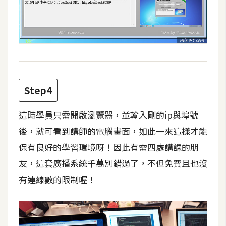
W
o
o
C
o
m
Step4
m
e
這時學員只需開啟瀏覽器，並輸入剛的ip與埠號
r
c
後，就可看到講師的電腦畫面，如此一來這樣才能
e
保有良好的學習環境呀！因此有需四處講課的朋
友，這套廣播系統千萬別錯過了，不但免費且也沒
金
有連線數的限制喔！
流
物
流