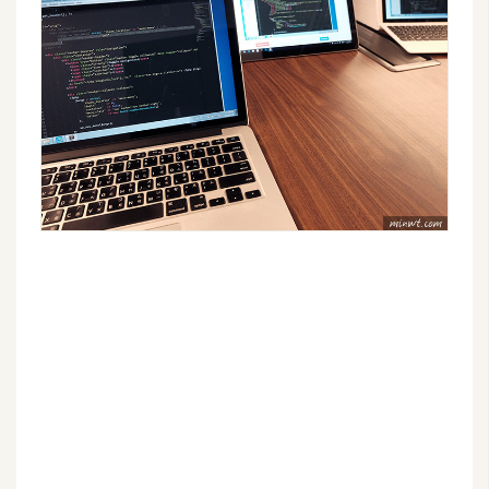
架
設
主
機
與
網
域
S
E
O
工
具
免
費