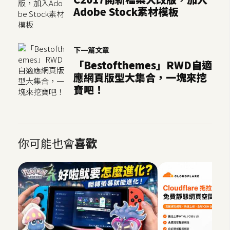
Adobe Stock素材模板
U
X
下一篇文章
R
「Bestofthemes」RWD自適
W
應網頁版型大集合，一塊來挖
D
寶吧！
網
頁
後
端
你可能也會
喜歡
P
H
P
D