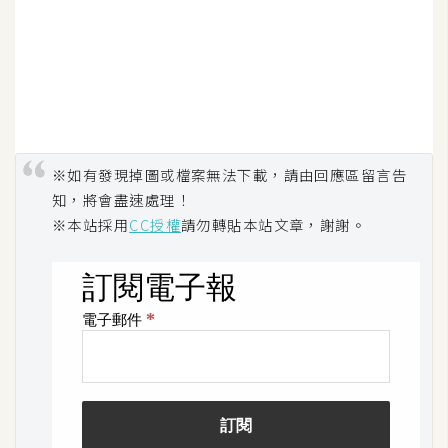
空
間
網
頁
設
※如有發現掉圖或檔案無法下載，請由回應區留言告
計
知，將會盡速處理！
※本站採用
CC授權
請勿轉貼本站文章，謝謝。
前
端
H
T
M
L
/
C