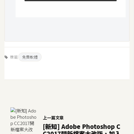
S
S
J
a
v
a
標籤
免費軟體
S
c
r
i
p
t
上一篇文章
U
[新知] Adobe Photoshop C
I
C2017開新檔案大改版，加入
/