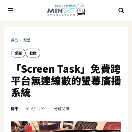
A
首頁
»
軟體
I
桌面
軟體
A
I
「Screen Task」免費跨
工
具
平台無連線數的螢幕廣播
C
系統
h
a
t
梅干
2016/11/09
1 分鐘閱讀
G
P
T