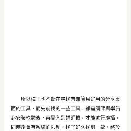
b
e
P
h
o
t
o
s
h
o
p
所以梅干也不斷在尋找有無簡易好用的分享桌
I
l
面的工具，而先前找的一些工具，都需講師與學員
l
都安裝軟體後，再登入到講師機，才能進行廣播，
u
同時還會有系統的限制，找了好久找到一款，終於
s