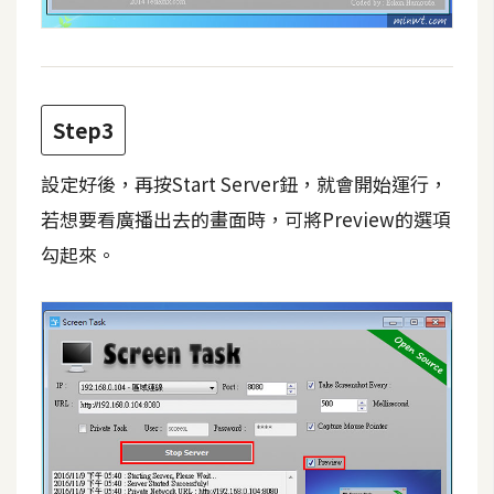
d
P
r
e
s
s
Step3
安
裝
設定好後，再按Start Server鈕，就會開始運行，
與
若想要看廣播出去的畫面時，可將Preview的選項
設
勾起來。
定
外
掛
實
作
電
商