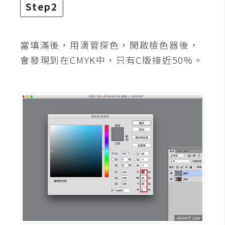
攝
Step2
影
當填滿後，用滴管探色，開啟檢色器後，
手
會發現到在CMYK中，只有C版接近50%。
機
攝
影
器
材
操
控
資
源
免