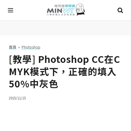
A
I
首頁
»
Photoshop
[教學] Photoshop CC在C
A
I
工
MYK模式下，正確的填入
具
50%中灰色
C
h
2015/11/15
a
t
G
P
T