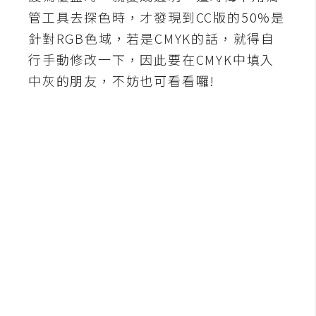
b
管工具去探色時，才發現到CC版的50%是
e
針對RGB色域，若是CMYK的話，就得自
P
行手動修改一下，因此要在CMYK中填入
h
中灰的朋友，不妨也可看看囉!
o
t
o
s
h
o
p
I
l
l
u
s