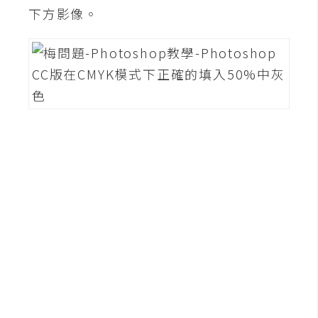
下方影像。
W
o
o
C
o
m
m
e
r
c
e
金
流
物
流