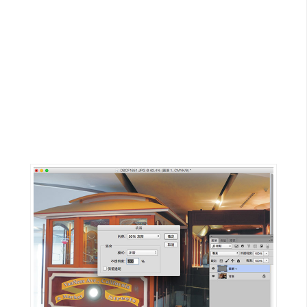
G
e
m
i
n
i
A
I
生
成
圖
片
影
片