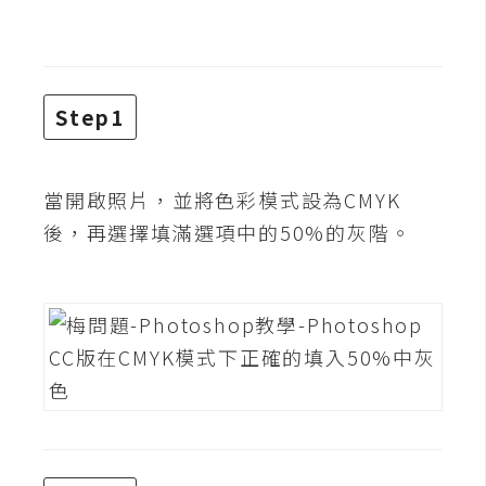
t
r
a
t
Step1
o
r
當開啟照片，並將色彩模式設為CMYK
去
後，再選擇填滿選項中的50%的灰階。
背
與
合
成
攝
影
商
品