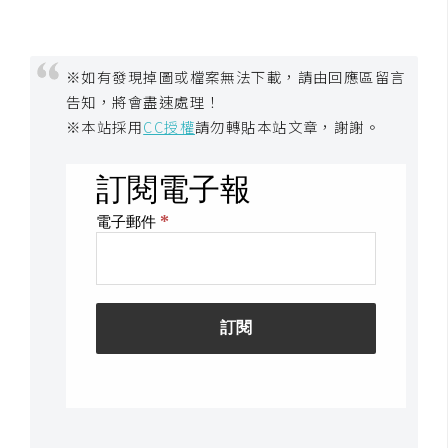
架
設
※如有發現掉圖或檔案無法下載，請由回應區留言
主
告知，將會盡速處理！
機
※本站採用
CC授權
請勿轉貼本站文章，謝謝。
與
網
域
S
E
O
工
具
免
費