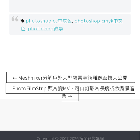
空
間
photoshop cc中灰色
,
photoshop cmyk中灰
色
,
photoshop教學
,
網
頁
設
計
⇠ Meshmixer分解戶外大型裝置藝術雕像密技大公開
前
端
PhotoFilmStrip 照片變MV，可自訂影片長度或依背景音
樂 ⇢
H
T
M
L
/
C
Copyright © 2007-2026 梅問題教學網