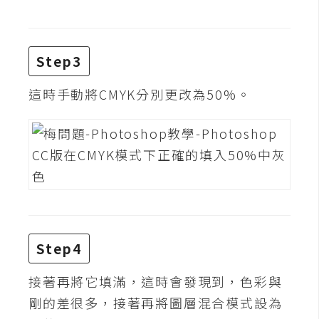
費
圖
庫
Step3
免
這時手動將CMYK分別更改為50%。
費
字
型
網
站
架
Step4
設
接著再將它填滿，這時會發現到，色彩與
W
o
剛的差很多，接著再將圖層混合模式設為
r