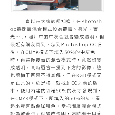
A
I
應
一直以來大家該都知道，在Photosh
用
op將圖層混合模式設為覆蓋、柔光、實
設
光…..，照片中的中灰色就會變成透明，但
計
最近有網友問到，怎到Photoshop CC版
後，在CMYK模式下填入50%的中灰色
網
時，再選擇覆蓋的混合模式時，竟然沒變
站
成透明，同時還會干擾到下方的影像，這
也讓梅干百思不得其解，但在RGB模式又
是正常的，於是梅干就找到CC之前的版
影
本，便用內建的填滿50%的灰才發現到，
像
在CMYK模式下，所填入的50%的灰，看
A
起來竟有點偏咖啡色，當把圖層混合模式
d
設為覆蓋時，就變成透明，這時梅干用滴
o