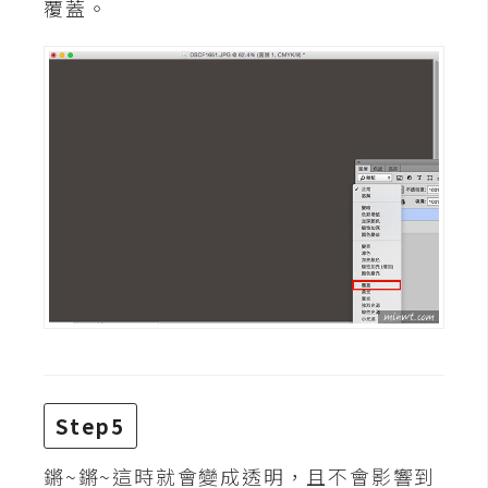
覆蓋。
d
P
r
e
s
s
安
裝
與
設
定
外
掛
實
作
Step5
電
商
鏘~鏘~這時就會變成透明，且不會影響到