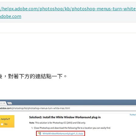
://helpx.adobe.com/photoshop/kb/photoshop-menus-turn-whit
adobe.com
後，對著下方的連結點一下。