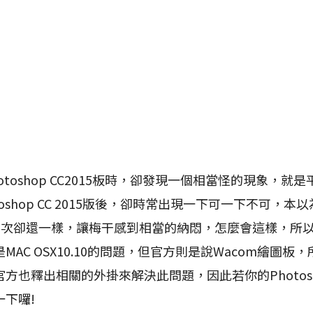
oshop CC2015板時，卻發現一個相當怪的現象，就
oshop CC 2015版後，卻時常出現一下可一下不可，本
n次卻還一樣，讓梅干感到相當的納悶，怎麼會這樣，所
AC OSX10.10的問題，但官方則是說Wacom繪圖板，所造
方也釋出相關的外掛來解決此問題，因此若你的Photos
下囉!