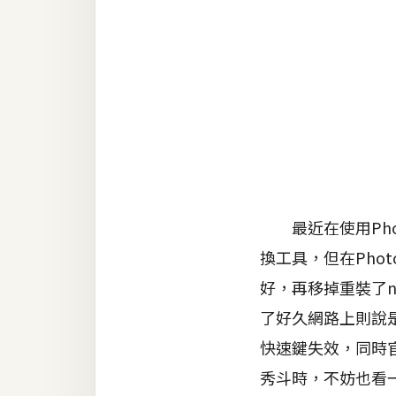
金流物流
架設
主機與網域
SEO 工具
免費空間
網頁設計
最近在使用Phot
換工具，但在Phot
前端
好，再移掉重裝了
HTML / CSS
了好久網路上則說是M
JavaScript
快速鍵失效，同時官
UI / UX
秀斗時，不妨也看一