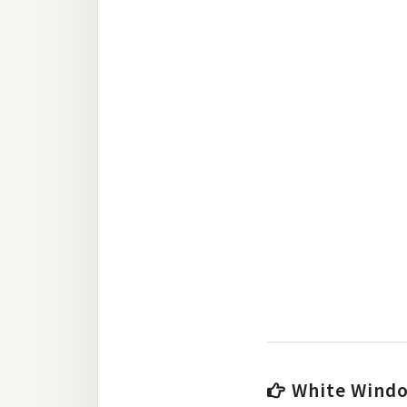
RWD 網頁
後端
PHP
Docker
伺服器設定
資源
免費圖示
免費版型
MAC
White Wind
開箱