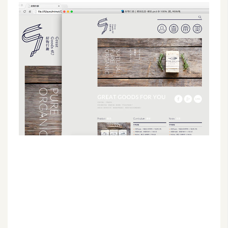
G
e
m
i
n
i
A
I
生
成
圖
片
影
片