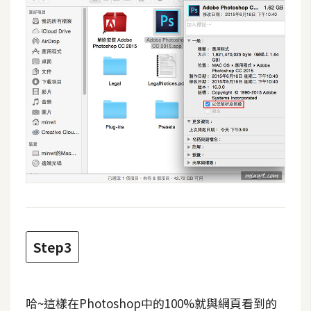
費
圖
庫
免
費
字
型
網
站
架
設
Step3
W
o
哈~這樣在Photoshop中的100%就與網頁看到的
r