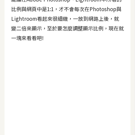
b
e
比例與網頁中是1:1，才不會每次在Photoshop與
Lightroom看起來很細緻，一放到網路上後，就
P
變二倍來顯示，至於要怎麼調整顯示比例，現在就
h
一塊來看看吧!
o
t
o
s
h
o
p
I
l
l
u
s