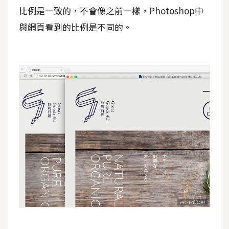
d
比例是一致的，不會像之前一樣，Photoshop中
P
r
與網頁看到的比例是不同的。
e
s
s
安
裝
與
設
定
外
掛
實
作
電
商