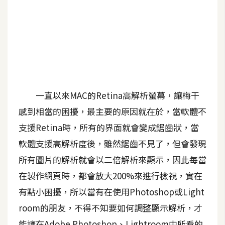
A
I
應
用
設
計
一直以來MAC的Retina高解析螢幕，讓梅干
感到相當的困擾，最主要的原因就在於，當軟體不
網
支援Retina時，所有的界面就會變成鋸齒狀，當
站
軟體支援高解析度後，雖然鋸齒不見了，但會發現
所有圖片的解析就會以二倍解析來顯示，因此每當
影
在製作網頁時，都會放大200%來進行檢視，實在
像
有點小困擾，所以當有在使用Photoshop或Light
A
room的朋友，不得不知要如何調整顯示解析，才
d
o
能讓在Adobe Photoshop、Lightroom中所看的