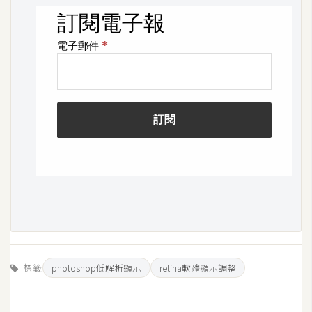
架
設
主
機
與
網
域
S
E
O
工
具
標籤
photoshop低解析顯示
retina軟體顯示調整
免
費