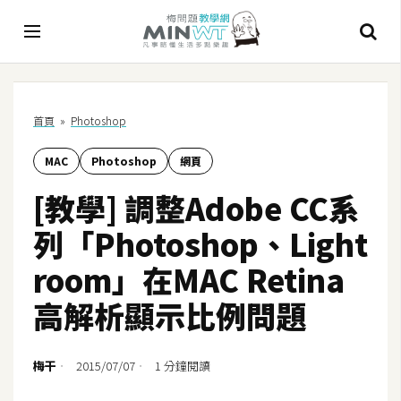
A
首頁
»
Photoshop
I
MAC
Photoshop
網頁
A
I
[教學] 調整Adobe CC系
工
具
列「Photoshop、Light
C
room」在MAC Retina
h
高解析顯示比例問題
a
t
G
梅干
2015/07/07
1 分鐘閱讀
P
T