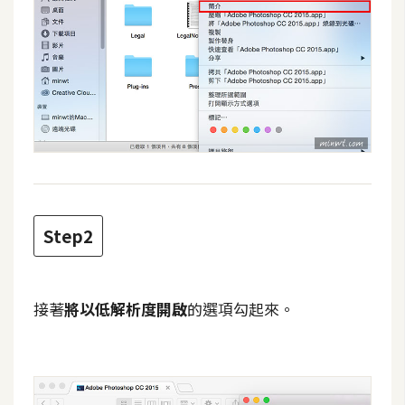
攝
影
手
機
攝
影
器
Step2
材
操
控
接著
將以低解析度開啟
的選項勾起來。
資
源
免