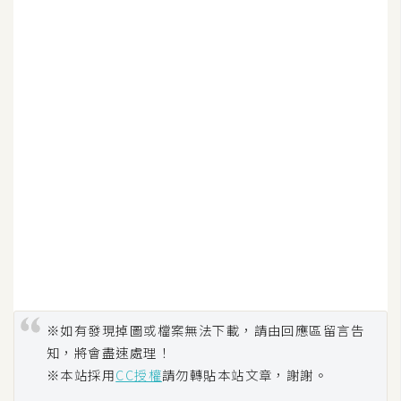
W
o
o
C
o
m
m
e
r
c
e
金
※如有發現掉圖或檔案無法下載，請由回應區留言告
流
知，將會盡速處理！
物
※本站採用
CC授權
請勿轉貼本站文章，謝謝。
流