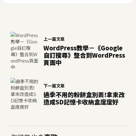
空
間
網
上一篇文章
頁
WordPress教學－《Google
設
自訂搜尋》整合到WordPress
計
頁面中
前
端
下一篇文章
過季不用的粉餅盒別丟!拿來改
H
造成SD記憶卡收納盒度度好
T
M
L
/
C