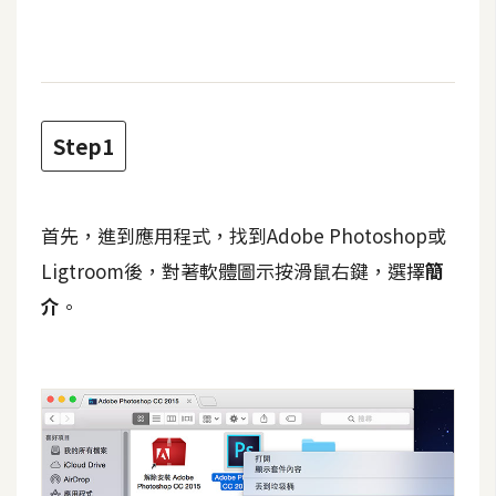
t
r
a
t
o
Step1
r
去
首先，進到應用程式，找到Adobe Photoshop或
背
Ligtroom後，對著軟體圖示按滑鼠右鍵，選擇
簡
與
合
介
。
成
攝
影
商
品