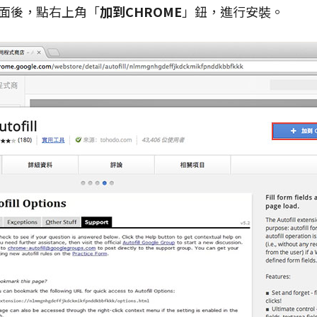
外掛頁面後，點右上角「
加到CHROME
」鈕，進行安裝。