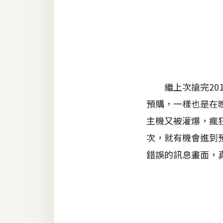
金流物流
架設
主機與網域
SEO 工具
免費空間
繼上次搶完201
預購，一樣也是在晚
主機又被灌爆，瘋
網頁設計
次，就有機會進到
前端
錯誤的訊息畫面，
HTML / CSS
JavaScript
UI / UX