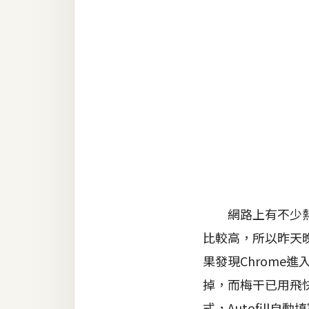
RWD 網頁
後端
PHP
Docker
伺服器設定
資源
免費圖示
免費版型
網路上有不少熱心的
比較高，所以昨天晚上
MAC
果發現Chrome
掉，而梅干已用飛快
開箱
式，Autofil