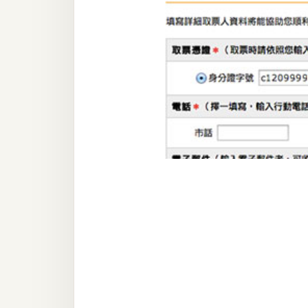
器材操控
資源
免費圖庫
免費字型
網站架設
WordPress
安裝與設定
外掛實作
電商
WooCommerce