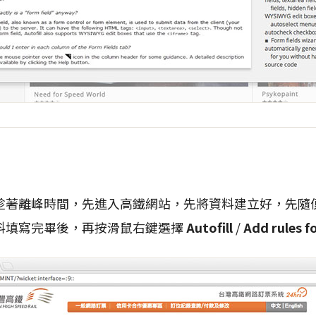
趁著離峰時間，先進入高鐵網站，先將資料建立好，先隨
料填寫完畢後，再按滑鼠右鍵選擇
Autofill
/
Add rules f