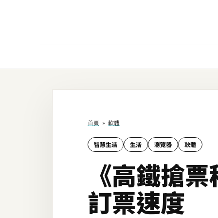
AI
AI工具
ChatGPT
首頁
»
軟體
Gemini
智慧生活
生活
瀏覽器
軟體
AI生成
《高鐵搶票程
圖片
影片
訂票速度
AI應用