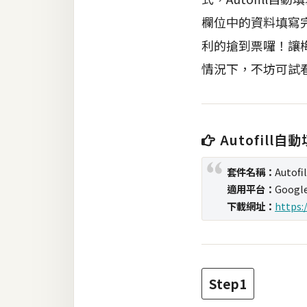
欄位中的資料填寫
梅開發
利的搶到票囉！讓
情況下，不坊可試
熱門文章
全站導覽
Autofill
合作提案
套件名稱：
Autofil
適用平台：
Googl
下載網址：
https:
Step1