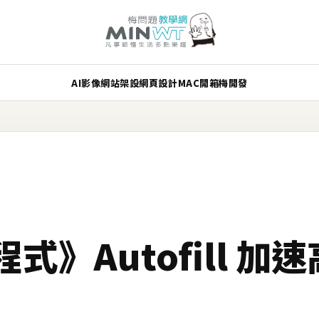
AI
影像
網站架設
網頁設計
MAC
開箱
梅開發
式》Autofill 加