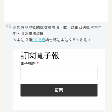
W
o
o
※如有發現掉圖或檔案無法下載，請由回應區留言告
C
知，將會盡速處理！
o
※本站採用
CC授權
請勿轉貼本站文章，謝謝。
m
m
e
r
c
e
金
流
物
流