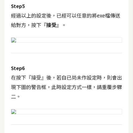
費
Step5
圖
經過以上的設定後，已經可以任意的將exe檔傳送
庫
給對方，按下『
接受』
。
免
費
字
型
Step6
在按下『接受』後，若自已尚未作設定時，則會出
網
現下圖的警告框，此時設定方式一樣，請重覆步驟
站
架
二。
設
W
o
r