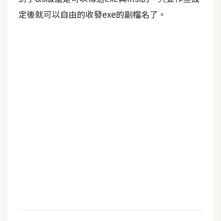
定後就可以自由的收發exe的副檔名了。
A
I
應
用
設
計
網
站
影
像
A
d
o