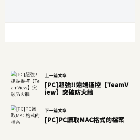
架
設
主
機
與
網
域
上一篇文章
S
[PC]超強!!遠端遙控【TeamV
E
iew】突破防火牆
O
工
具
下一篇文章
[PC]PC讀取MAC格式的檔案
免
費