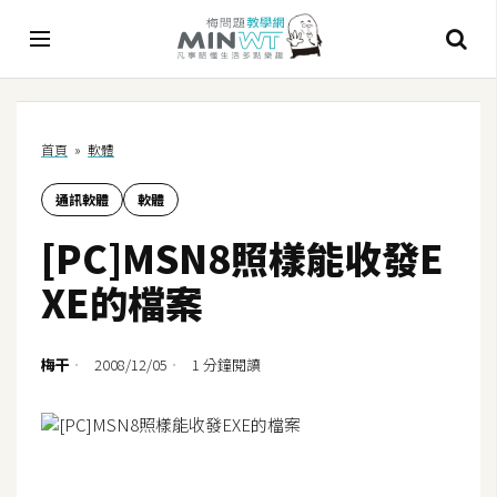
A
首頁
»
軟體
I
通訊軟體
軟體
A
I
[PC]MSN8照樣能收發E
工
具
XE的檔案
C
h
梅干
2008/12/05
1 分鐘閱讀
a
t
G
P
T