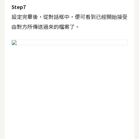
d
Step7
P
r
設定完畢後，從對話框中，便可看到已經開始接受
e
s
由對方所傳送過來的檔案了。
s
安
裝
與
設
定
外
掛
實
作
電
商