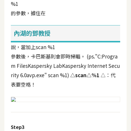
%1
t
r
的參數，據住在
a
t
內湖的鄧教授
o
r
說，當加上scan %1
參數後，卡巴斯基則會即時掃瞄。
(ps."C:Progra
去
m FilesKaspersky LabKaspersky Internet Secu
背
與
rity 6.0avp.exe" scan %1)
△scan△%1
△：代
合
表要空格！
成
攝
影
商
Step3
品