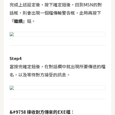
攝
完成上述設定後，按下確定鈕後，回到MSN的對
影
話框，則會出現一個檔傳輸警告框，此時再按下
『繼續』
鈕。
手
機
攝
影
Step4
器
當按完確定鈕後，在對話欄中就出現所要傳送的檔
材
名，以及等待對方接受的訊息。
操
控
資
源
免
&#9758 接收對方傳來的EXE檔：