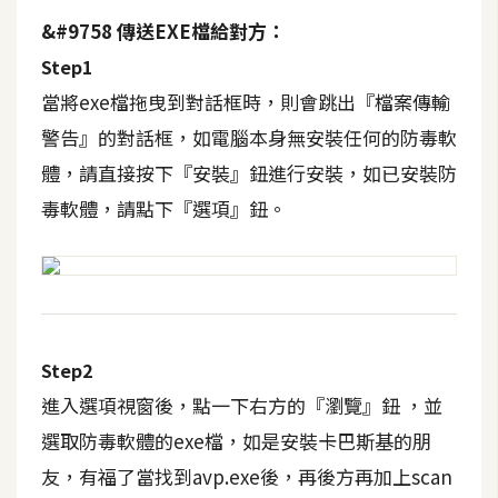
b
e
&#9758 傳送EXE檔給對方：
Step1
P
當將exe檔拖曳到對話框時，則會跳出
『檔案傳輸
h
警告』
的對話框，如電腦本身無安裝任何的防毒軟
o
t
體，請直接按下
『安裝』
鈕進行安裝，如已安裝防
o
毒軟體，請點下
『選項』
鈕。
s
h
o
p
Step2
I
進入選項視窗後，點一下右方的『瀏覽』鈕 ，並
l
l
選取防毒軟體的exe檔，如是安裝卡巴斯基的朋
u
友，有福了當找到avp.exe後，再後方再加上
scan
s