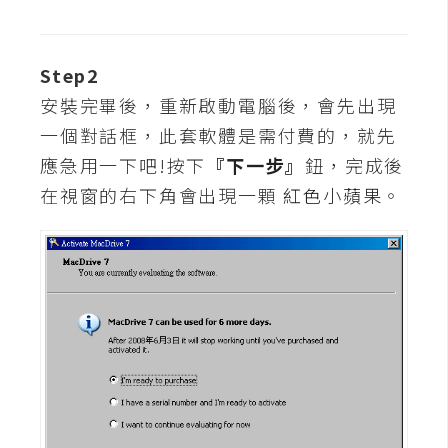
t
r
a
Step2
t
安裝完畢後，重新啟動電腦後，會先出現
o
一個對話框，此套軟體是需付費的，就先
r
應急用一下吧!按下
『下一步』
鈕，完成後
在視窗的右下角會出現一顆
紅色小蘋果
。
去
背
與
合
成
攝
影
商
品