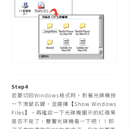
費
圖
庫
免
費
字
型
網
站
Step4
架
若要切回Windows格式時，對著光碟機按
設
一下滑鼠右鍵，並選擇
【Show Windows
Files】
，再確認一下光碟機圖示的紅蘋果
W
是否不見了，雙響光碟機看一下吧！！即
o
r