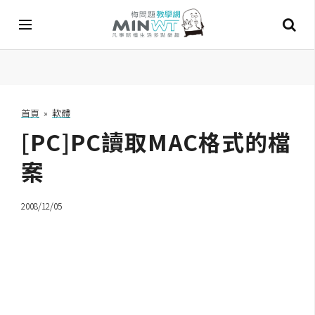
A
I
首頁
»
軟體
[PC]PC讀取MAC格式的檔
A
I
工
案
具
2008/12/05
C
h
a
t
G
P
T