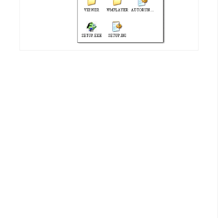
W
o
o
C
o
m
m
e
r
c
e
金
流
物
流