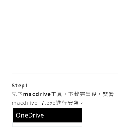
b
e
P
h
o
t
o
s
h
o
p
Step1
先下
macdrive
工具，下載完畢後，雙響
I
macdrive_7.exe
進行安裝。
l
l
u
s