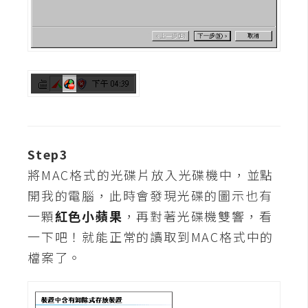
攝
影
手
機
攝
影
Step3
器
將MAC格式的光碟片放入光碟機中，並點
材
開我的電腦，此時會發現光碟的圖示也有
操
一顆
紅色小蘋果
，再對著光碟機雙響，看
控
一下吧！就能正常的讀取到MAC格式中的
資
源
檔案了。
免