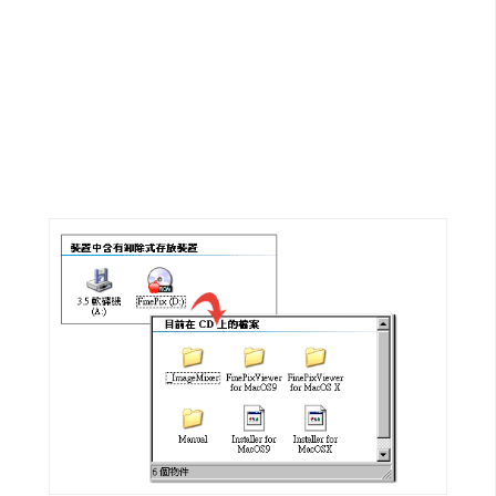
G
e
m
i
n
i
A
I
生
成
圖
片
影
片