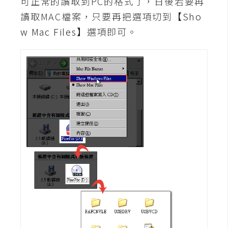
可正常的讀取到PC的格式了，日後若要再
d
P
讀取MAC檔案，只要再把選項切到
【Sho
r
e
w Mac Files】
選項即可。
s
s
安
裝
與
設
定
外
掛
實
作
電
商