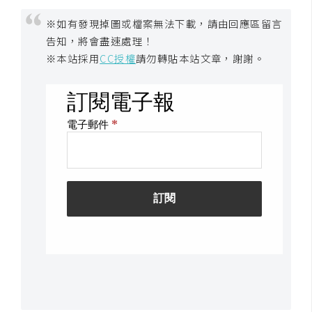
架
設
※如有發現掉圖或檔案無法下載，請由回應區留言
告知，將會盡速處理！
主
※本站採用
CC授權
請勿轉貼本站文章，謝謝。
機
與
網
域
S
E
O
工
具
免
費