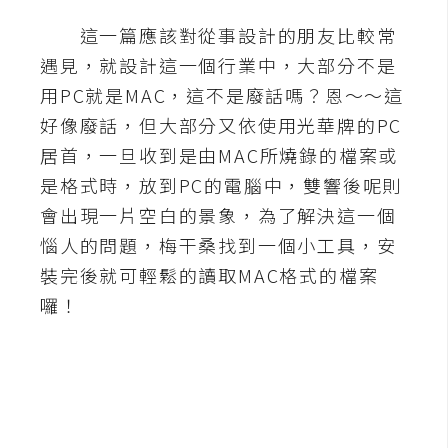
這一篇應該對從事設計的朋友比較常
A
I
遇見，就設計這一個行業中，大部分不是
應
用
用PC就是MAC，這不是廢話嗎？恩～～這
好像廢話，但大部分又依使用光華牌的PC
設
居首，一旦收到是由MAC所燒錄的檔案或
計
是格式時，放到PC的電腦中，雙響後呢則
會出現一片空白的景象，為了解決這一個
網
惱人的問題，梅干桑找到一個小工具，安
站
裝完後就可輕鬆的讀取MAC格式的檔案
囉！
影
像
A
d
o