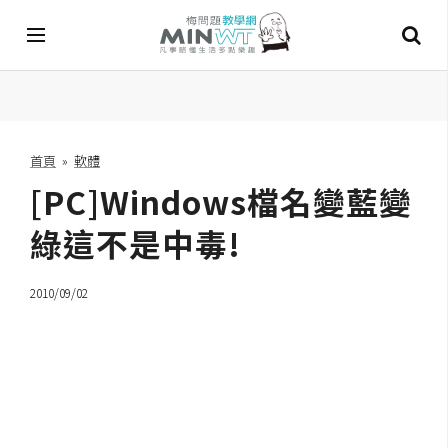
A
I
首頁
»
軟體
[PC]Windows檔名變藍變
A
I
工
綠這不是中毒!
具
2010/09/02
C
h
a
t
G
P
T