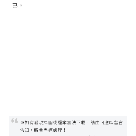
已。
W
o
o
C
o
m
m
e
r
c
e
金
流
物
※如有發現掉圖或檔案無法下載，請由回應區留言
流
告知，將會盡速處理！