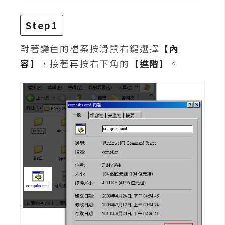
t
r
Step1
a
t
對著變色的檔案按滑鼠右鍵選擇
【內
o
容】
，接著再按右下角的
【進階】
。
r
去
背
與
合
成
攝
影
商
品