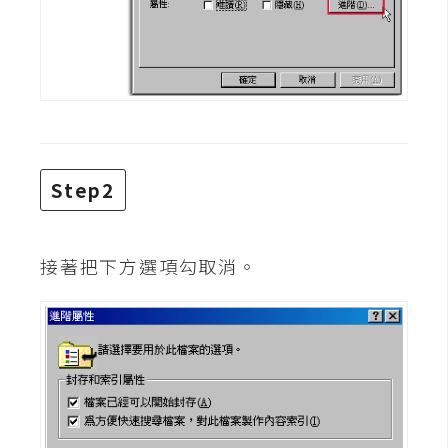
攝
影
手
機
攝
影
Step2
器
接著把下方選項勾取消。
材
操
控
資
源
免