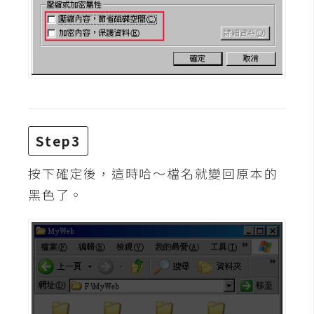
費
圖
庫
免
費
字
型
Step3
按下確定後，這時哈～檔名就變回原本的
網
黑色了。
站
架
設
W
o
r