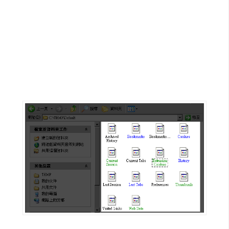
G
e
m
i
n
i
A
I
生
成
圖
片
影
片