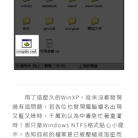
d
P
r
e
s
s
安
裝
與
設
定
外
用了這麼久的WinXP，從來沒都發現
掛
過有這問題，若各位也發現電腦檔名出現
實
又藍又綠時，千萬別以為中毒急忙著重灌
作
呀！那只是Windows NTFS格式貼心小提
電
商
示，告知目前的檔案是已被壓縮或加密而