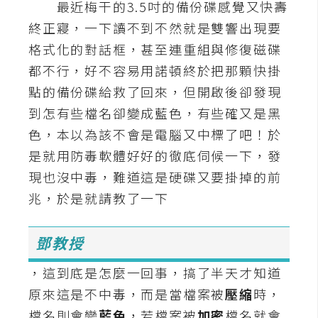
最近梅干的3.5吋的備份碟感覺又快壽
A
終正寢，一下讀不到不然就是雙響出現要
I
應
格式化的對話框，甚至連重組與修復磁碟
用
都不行，好不容易用諾頓終於把那顆快掛
點的備份碟給救了回來，但開啟後卻發現
設
到怎有些檔名卻變成藍色，有些確又是黑
計
色，本以為該不會是電腦又中標了吧！於
是就用防毒軟體好好的徹底伺候一下，發
網
現也沒中毒，難道這是硬碟又要掛掉的前
站
兆，於是就請教了一下
影
鄧教授
像
，這到底是怎麼一回事，搞了半天才知道
A
原來這是不中毒，而是當檔案被
壓縮
時，
d
o
檔名則會變
藍色
，若檔案被
加密
檔名就會