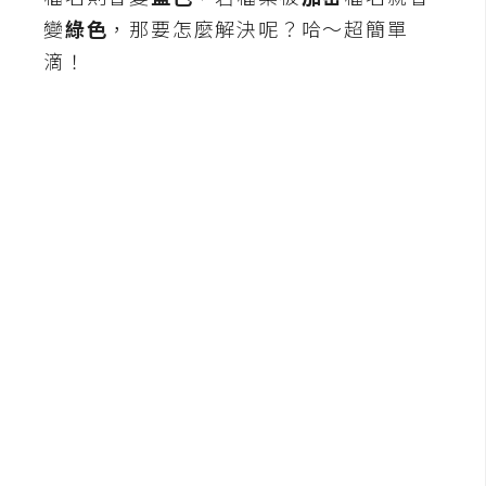
b
變
綠色
，那要怎麼解決呢？哈～超簡單
e
滴！
P
h
o
t
o
s
h
o
p
I
l
l
u
s