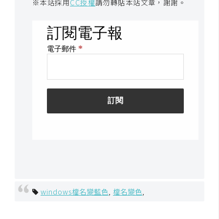
※本站採用
CC授權
請勿轉貼本站文章，謝謝。
架
設
主
機
與
網
域
S
E
O
工
具
windows檔名變藍色
,
檔名變色
,
免
費