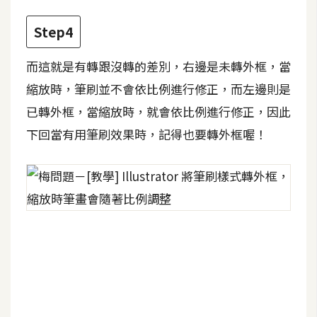
d
P
r
Step4
e
s
s
而這就是有轉跟沒轉的差別，右邊是未轉外框，當
縮放時，筆刷並不會依比例進行修正，而左邊則是
安
已轉外框，當縮放時，就會依比例進行修正，因此
裝
與
下回當有用筆刷效果時，記得也要轉外框喔！
設
定
外
掛
實
作
電
商