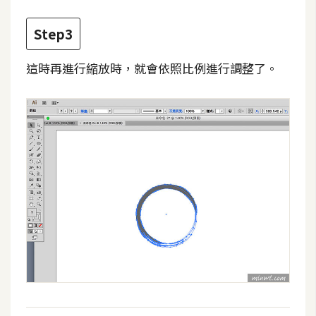
費
圖
Step3
庫
這時再進行縮放時，就會依照比例進行調整了。
免
費
字
型
網
站
架
設
W
o
r