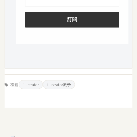
架
設
主
機
與
網
域
S
E
標籤
illustrator
Illustrator教學
O
工
具
免
費