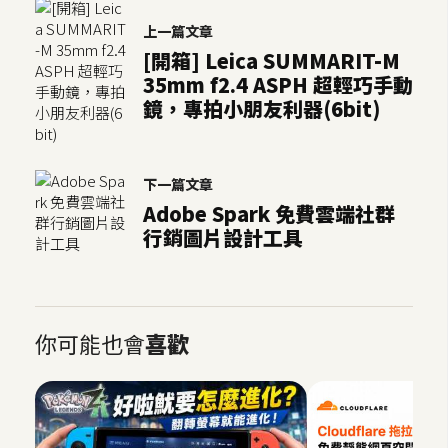
空
上一篇文章
間
[開箱] Leica SUMMARIT-M
35mm f2.4 ASPH 超輕巧手動
鏡，專拍小朋友利器(6bit)
網
頁
設
下一篇文章
計
Adobe Spark 免費雲端社群
行銷圖片設計工具
前
端
H
你可能也會
喜歡
T
M
L
/
C