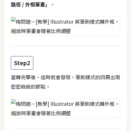
攝
路徑 / 外框筆畫」
。
影
手
機
攝
影
Step2
器
當轉完畢後，這時就會發現，筆刷樣式的四周出現
材
操
密密麻麻的節點。
控
資
源
免