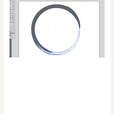
G
e
m
i
n
i
A
I
生
成
圖
片
影
片