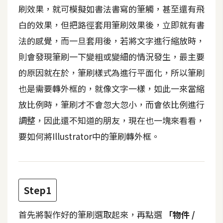
t
刷效果，就可模擬如書法書寫的筆觸，甚至還有飛
r
白的效果，但把路徑套用筆刷效果後，立即就有書
a
法的感覺，而一旦套用後，若將文字進行縮放時，
t
o
則會發現筆刷一下變粗或變細的情況發生，最主要
r
的原因就在於，筆刷樣式為進行平面化，所以筆刷
也是需要轉外框的，就像文字一樣，如此一來當縮
去
放比例時，筆刷才不會忽大忽小，而會依比例進行
背
調整，因此還不知道的朋友，現在也一塊來看看，
與
要如何將Illustrator中的筆刷轉外框。
合
成
攝
影
Step1
商
首先將製作好的筆刷選取起來，再點選
「物件 /
品