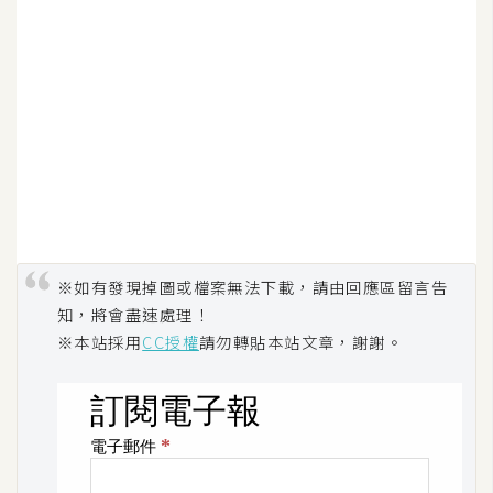
W
o
o
C
o
m
m
e
r
c
※如有發現掉圖或檔案無法下載，請由回應區留言告
e
知，將會盡速處理！
※本站採用
CC授權
請勿轉貼本站文章，謝謝。
金
流
物
流