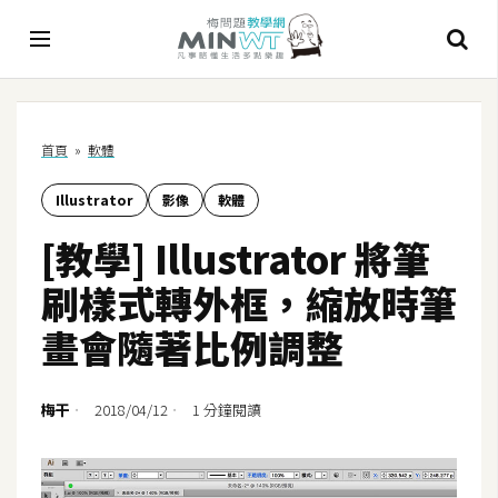
A
首頁
»
軟體
I
Illustrator
影像
軟體
A
I
[教學] Illustrator 將筆
工
具
刷樣式轉外框，縮放時筆
C
畫會隨著比例調整
h
a
t
梅干
2018/04/12
1 分鐘閱讀
G
P
T