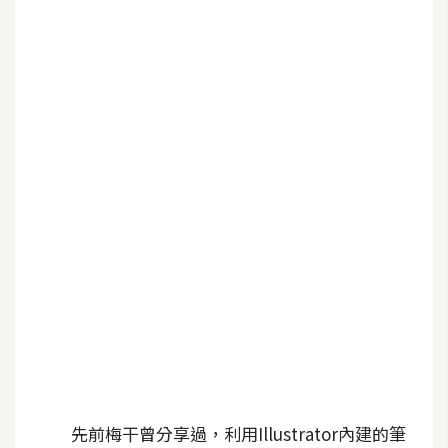
b
e
P
h
o
t
o
s
h
o
p
I
l
l
u
先前梅干曾分享過，利用Illustrator內建的筆
s