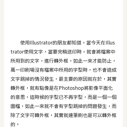
A
I
應
用
設
使用Illustrator的朋友都知道，當今天在Illus
計
trator使用文字，當要完稿送印時，就會將檔案中
所用到的文字，進行轉外框，如此一來才能防止，
網
萬一印刷場沒有檔案中所用的字型時，也不會造成
站
文字跳掉的情況發生，最主要的原因就在於，其實
轉外框，就有點像是在Photoshop將影像平面化
影
的意思，這時候的字型已不再字型，而是一個一個
像
圖檔，如此一來就不會有字型跳掉的問題發生，而
除了文字可轉外框，其實就連筆刷也是可以轉外框
A
d
的。
o