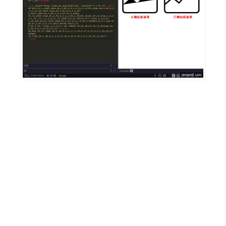
W
o
o
C
o
m
m
e
r
c
e
金
流
物
流