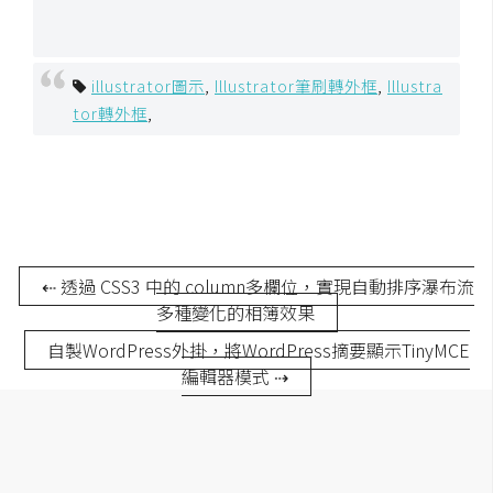
空
間
illustrator圖示
,
Illustrator筆刷轉外框
,
Illustra
tor轉外框
,
網
頁
設
計
前
⇠ 透過 CSS3 中的 column多欄位，實現自動排序瀑布流
端
多種變化的相簿效果
自製WordPress外掛，將WordPress摘要顯示TinyMCE
H
編輯器模式 ⇢
T
M
L
/
C