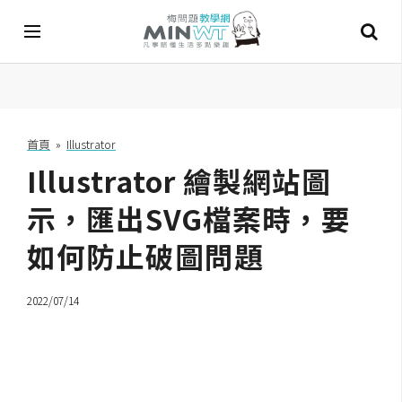
A
I
首頁
»
Illustrator
Illustrator 繪製網站圖
A
I
工
示，匯出SVG檔案時，要
具
如何防止破圖問題
C
h
2022/07/14
a
t
G
P
T