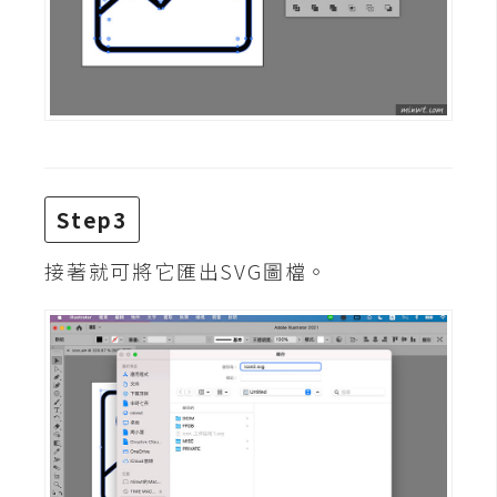
費
圖
庫
免
費
字
型
Step3
接著就可將它匯出SVG圖檔。
網
站
架
設
W
o
r