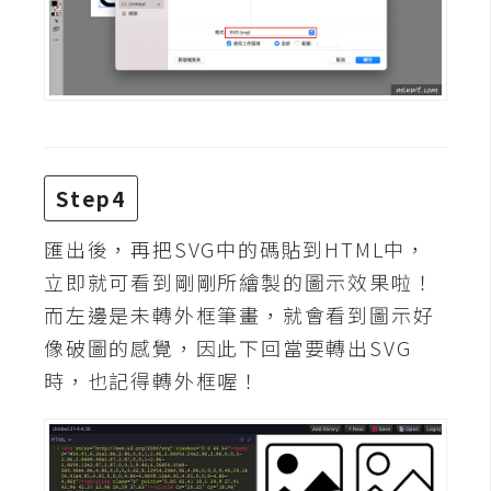
d
P
r
e
s
s
安
裝
Step4
與
設
匯出後，再把SVG中的碼貼到HTML中，
定
立即就可看到剛剛所繪製的圖示效果啦！
而左邊是未轉外框筆畫，就會看到圖示好
外
像破圖的感覺，因此下回當要轉出SVG
掛
時，也記得轉外框喔！
實
作
電
商