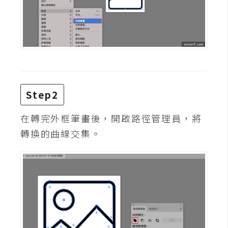
攝
影
手
機
攝
影
Step2
在轉完外框筆畫後，開啟路徑管理員，將
器
轉換的曲線交集。
材
操
控
資
源
免