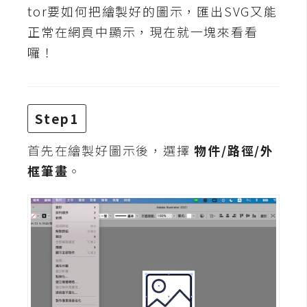
t
tor要如何把繪製好的圖示，匯出SVG又能
r
正常在網頁中顯示，現在就一塊來看看
a
囉！
t
o
r
Step1
去
首先在繪製好圖示後，選擇
物件/路徑/
外
背
框筆畫
。
與
合
成
攝
影
商
品