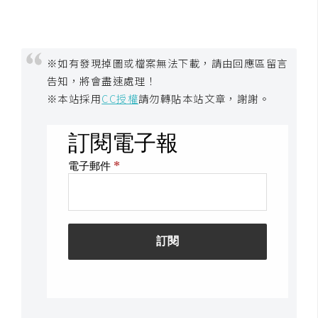
架
設
主
※如有發現掉圖或檔案無法下載，請由回應區留言
機
告知，將會盡速處理！
與
※本站採用
CC授權
請勿轉貼本站文章，謝謝。
網
域
S
E
O
工
具
免
費