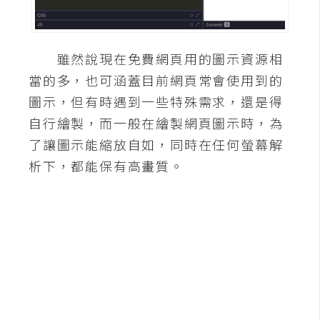
A
I
應
雖然說現在免費網頁用的圖示資源相
用
當的多，也可涵蓋目前網頁常會使用到的
設
圖示，但有時遇到一些特殊需求，還是得
計
自行繪製，而一般在繪製網頁圖示時，為
了讓圖示能縮放自如，同時在任何螢幕解
網
析下，都能保有高畫質。
站
影
像
A
d
o