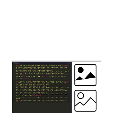
G
e
m
i
n
i
A
I
生
成
圖
片
影
片