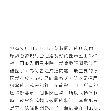
b
e
P
h
o
t
o
但有使用Illustrator繪製圖示的朋友們，
s
應該會發現到當把繪製好的圖示匯出SVG
h
o
檔，再嵌入網頁中時，就會發現圖示似乎
p
破圖了，為何會造成這問題，最主要的原
因就在於，SVG是向量格式，所以是採用
I
數學的方式去記錄一個節點，因此所有的
l
區塊都要是一個封閉曲線，所以未轉外框
l
時，就會造成類似破圖的狀況，其實那只
u
是它把線條封閉起來了，至於要在Illustra
s