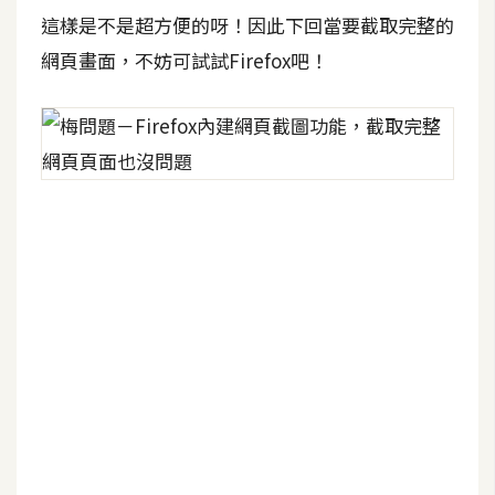
d
這樣是不是超方便的呀！因此下回當要截取完整的
P
r
網頁畫面，不妨可試試Firefox吧！
e
s
s
安
裝
與
設
定
外
掛
實
作
電
商