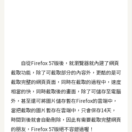
b
e
P
h
o
t
o
s
自從Firefox 57版後，就瀏覽器就內建了網頁
h
截取功能，除了可截取部分的內容外，更酷的是可
o
p
截取完整的網頁頁面，同時在截取的過程中，速度
相當的快，同時截取後的畫面，除了可儲存至電腦
外，甚至還可將圖片儲存暫在Firefox的雲端中，
I
l
當把截取的圖片暫存在雲端中，只會保存14天，
l
時間到後就會自動刪除，因此有需要截取完整網頁
u
的朋友，Firefox 57版絕不容錯過喔！
s