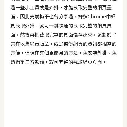
過一些小工具或是外掛，才能截取完整的網頁畫
A
I
面，因此先前梅干也曾分享過，許多Chrome中網
應
用
頁截取外掛，就可一鍵快速的截取完整的網頁頁
面，然後再把截取完畢的頁面儲存起來，這對於平
設
常在收集網頁版型，或是備份網頁的資訊都相當的
計
方便，但現在有個更簡易的方法，免安裝外掛、免
透過第三方軟體，就可完整的截取網頁頁面。
網
站
影
像
A
d
o