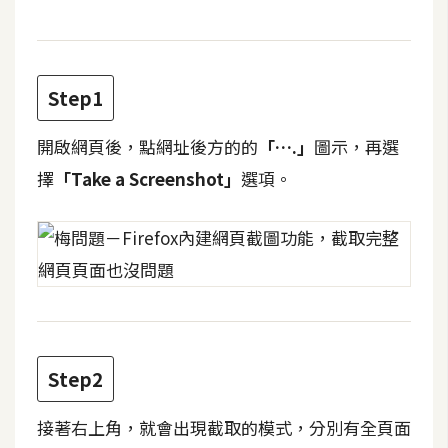
t
r
a
t
Step1
o
r
開啟網頁後，點網址後方的的
「….」
圖示，再選
擇
「Take a Screenshot」
選項。
去
背
與
合
成
攝
影
Step2
商
接著右上角，就會出現截取的模式，分別有全頁面
品