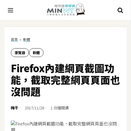
A
首頁
»
軟體
I
瀏覽器
軟體
A
I
Firefox內建網頁截圖功
工
具
能，截取完整網頁頁面也
C
沒問題
h
a
t
梅干
2017/11/26
1 分鐘閱讀
G
P
T