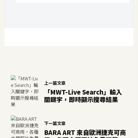
架
設
主
機
與
網
域
S
上一篇文章
E
「MWT-Live Search」輸入
O
關鍵字，即時顯示搜尋結果
工
具
下一篇文章
免
BARA ART 來自歐洲捷克可商
費