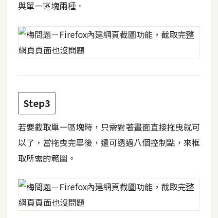
攝
與單一區塊兩種。
影
手
機
攝
影
Step3
器
若要截取單一區塊時，只需對著畫面直接拖曳就可
材
以了，當拖曳完畢後，還可透過八個控制點，來框
操
控
取所需的範圍。
資
源
免