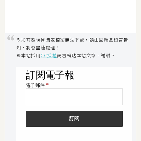
W
o
o
C
※如有發現掉圖或檔案無法下載，請由回應區留言告
o
知，將會盡速處理！
m
※本站採用
CC授權
請勿轉貼本站文章，謝謝。
m
e
r
c
e
金
流
物
流