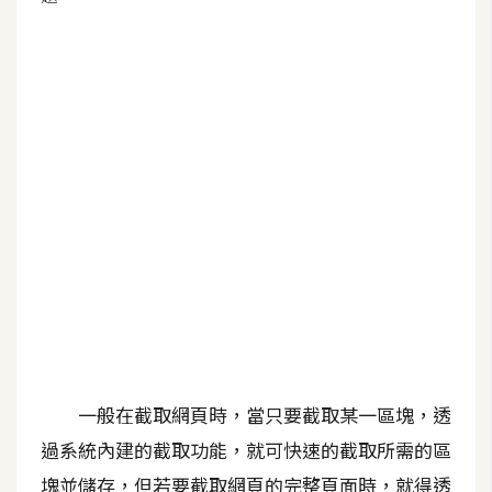
G
e
m
i
n
i
A
I
生
成
圖
片
一般在截取網頁時，當只要截取某一區塊，透
過系統內建的截取功能，就可快速的截取所需的區
影
塊並儲存，但若要截取網頁的完整頁面時，就得透
片