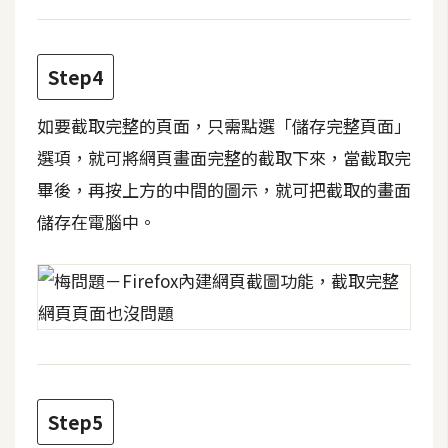
費
圖
庫
Step4
免
如要截取完整的頁面，只需點選「儲存完整頁面」
費
選項，就可將網頁畫面完整的截取下來，當截取完
字
畢後，再按上方的中間的圖示，就可把截取的畫面
型
儲存在電腦中。
網
站
架
設
W
Step5
o
r