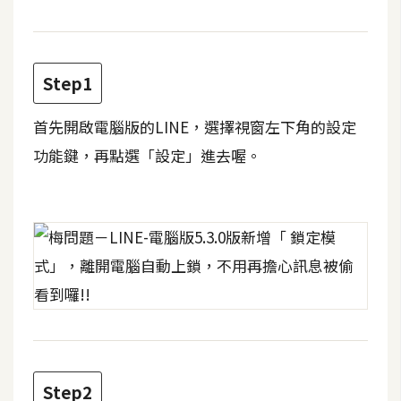
t
r
a
t
Step1
o
r
首先開啟電腦版的LINE，選擇視窗左下角的設定
功能鍵，再點選「設定」進去喔。
去
背
與
合
成
攝
影
商
品
Step2