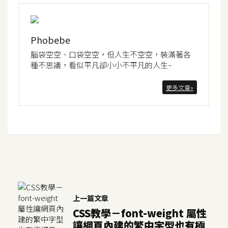
空
間
Phobebe
腦袋空空、口袋空空，但人生不空空，裝滿著各
網
種不思議，看似平凡卻小小不平凡的人生~
頁
設
更多文章»
計
前
端
H
T
M
上一篇文章
L
CSS教學－font-weight 屬性
/
讓網頁內建的繁中字型也有極
C