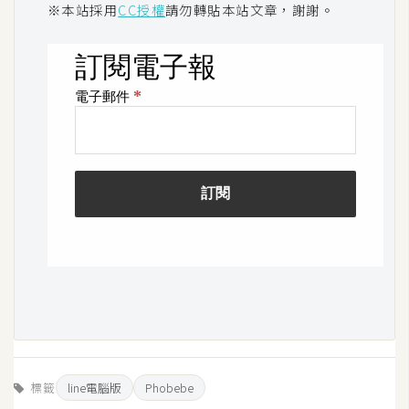
※本站採用
CC授權
請勿轉貼本站文章，謝謝。
架
設
主
機
與
網
域
S
E
O
工
具
免
標籤
line電腦版
Phobebe
費