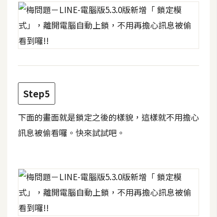
d
P
r
e
s
s
安
裝
與
Step5
設
定
下面的畫面就是鎖定之後的樣貌，這樣就不用擔心
訊息被偷看囉。快來試試吧。
外
掛
實
作
電
商