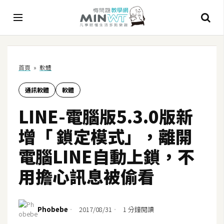
A
首頁
»
軟體
I
通訊軟體
軟體
A
I
LINE-電腦版5.3.0版新
工
具
增「 鎖定模式」，離開
C
電腦LINE自動上鎖，不
h
用擔心訊息被偷看
a
t
G
P
Phobebe
2017/08/31
1 分鐘閱讀
T