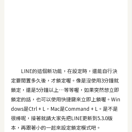
b
e
P
h
o
t
o
s
h
LINE的這個新功能，在設定時，還能自行決
o
定要閒置多久後，才鎖定喔。像是沒使用3分鐘就
p
鎖定，還是5分鐘以上…等等喔，如果突然想立即
鎖定的話，也可以使用快捷鍵來立即上鎖喔。Win
I
l
dows是Ctrl + L，Mac是Command + L。是不是
l
很棒呢，接著就請大家先把LINE更新到5.3.0版
u
本，再跟著小的一起來設定鎖定模式吧。
s