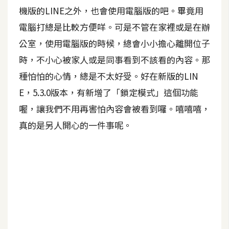
機版的LINE之外，也會使用電腦版的吧。畢竟用
A
I
電腦打總是比較方便咩。可是不管在家裡或是在辦
應
用
公室，使用電腦版的時候，總會小小擔心離開位子
時，不小心被家人或是同事看到不該看的內容。那
設
種怕怕的心情，總是不太好受。好在新版的LIN
計
E，5.3.0版本，有新增了「鎖定模式」這個功能
喔，讓我們不用再害怕內容會被看到囉。嘻嘻嘻，
網
真的是另人開心的一件事呢。
站
影
像
A
d
o