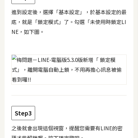
攝
影
進到設定後，選擇「基本設定」，於基本設定的最
底，就是「鎖定模式」了。勾選「未使用時鎖定LI
NE，如下圖。
手
機
攝
影
器
材
操
控
資
Step3
源
之後就會出現這個視窗，提醒您需要有LINE的密
免
碼才能解鎖喔。按下確定鍵吧。