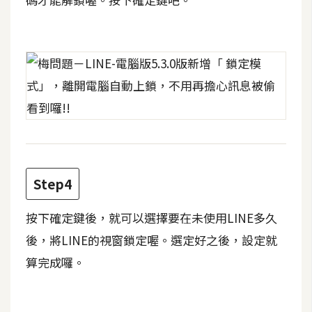
費
圖
庫
免
費
字
型
Step4
網
站
按下確定鍵後，就可以選擇要在未使用LINE多久
架
後，將LINE的視窗鎖定喔。選定好之後，設定就
設
算完成囉。
W
o
r