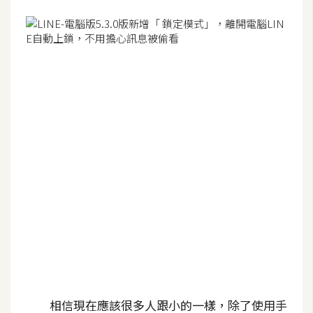
G
e
m
i
n
i
A
I
生
成
圖
片
影
相信現在應該很多人跟小的一樣，除了使用手
片