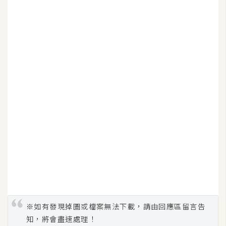
W
o
o
C
o
m
m
e
r
c
e
金
流
物
※如有發現掉圖或檔案無法下載，請由回應區留言告
流
知，將會盡速處理！