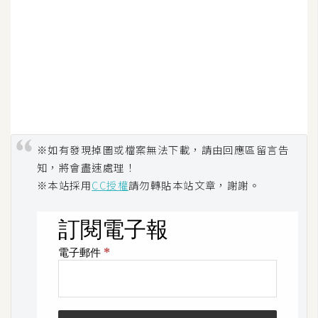
空
間
網
頁
設
計
※如有發現掉圖或檔案無法下載，請由回應區留言告
知，將會盡速處理！
前
※本站採用
CC授權
請勿轉貼本站文章，謝謝。
端
H
T
M
L
/
C