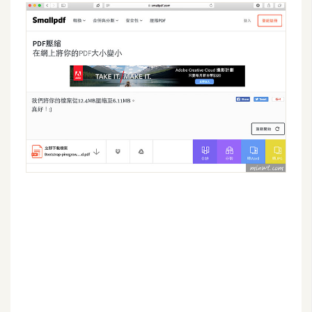
架
設
主
機
與
網
域
S
E
O
工
具
免
費