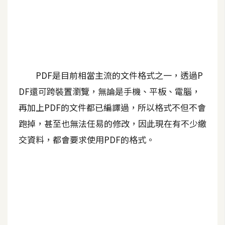
A
I
應
用
設
PDF是目前相當主流的文件格式之一，透過P
計
DF還可跨裝置瀏覽，無論是手機、平板、電腦，
再加上PDF的文件都已編譯過，所以格式不但不會
網
跑掉，甚至也無法任易的修改，因此現在有不少繳
站
交資料，都會要求使用PDF的格式。
影
像
A
d
o