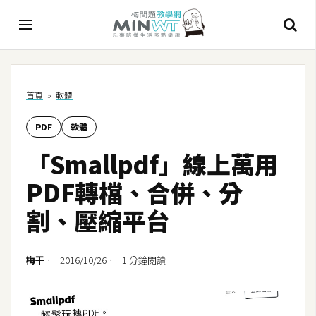
A
首頁
»
軟體
I
PDF
軟體
A
I
「Smallpdf」線上萬用
工
具
PDF轉檔、合併、分
C
割、壓縮平台
h
a
t
梅干
2016/10/26
1 分鐘閱讀
G
P
T