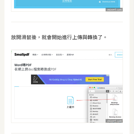
費
圖
庫
免
放開滑鼠後，就會開始進行上傳與轉換了。
費
字
型
網
站
架
設
W
o
r