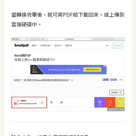
d
P
r
當轉換完畢後，就可將PDF給下載回來，或上傳到
e
s
雲端硬碟中。
s
安
裝
與
設
定
外
掛
實
作
電
商