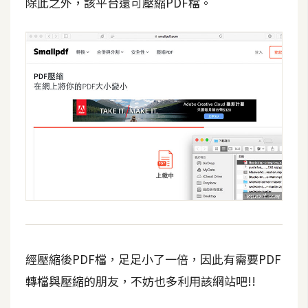
除此之外，該平台還可壓縮PDF檔。
W
o
o
C
o
m
m
e
r
c
e
金
流
經壓縮後PDF檔，足足小了一倍，因此有需要PDF
物
轉檔與壓縮的朋友，不妨也多利用該網站吧!!
流