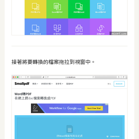
攝
影
手
機
攝
影
接著將要轉換的檔案拖拉到視窗中。
器
材
操
控
資
源
免