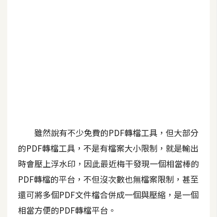
b
e
P
h
o
t
o
s
h
o
雖然說有不少免費的PDF轉檔工具，但大部分
p
的PDF轉檔工具，不是有檔案大小限制，就是輸出
時會壓上浮水印，因此最近梅干發現一個相當棒的
I
l
PDF轉檔的平台，不但沒次數也無檔案限制，甚至
l
還可將多個PDF文件檔合併成一個與壓縮，是一個
u
相當方便的PDF轉檔平台。
s