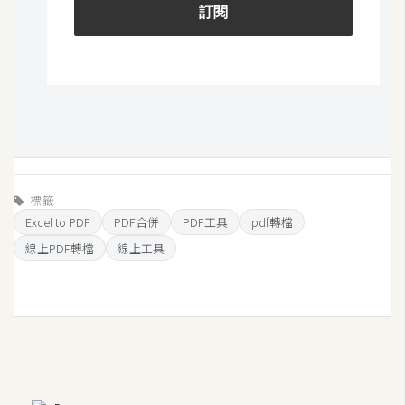
S
S
J
a
v
a
S
標籤
c
Excel to PDF
PDF合併
PDF工具
pdf轉檔
r
線上PDF轉檔
線上工具
i
p
t
U
I
/