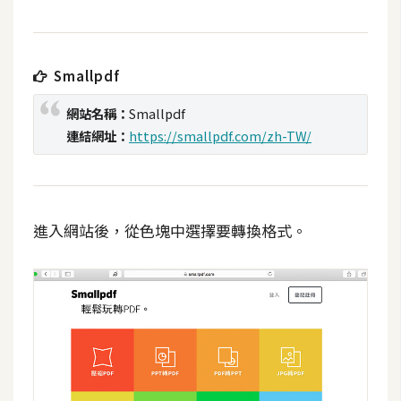
t
r
a
Smallpdf
t
o
網站名稱：
Smallpdf
r
連結網址：
https://smallpdf.com/zh-TW/
去
背
與
進入網站後，從色塊中選擇要轉換格式。
合
成
攝
影
商
品