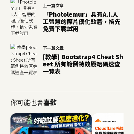
上一篇文章
U
「Photolemur」具有A.I.人
X
工智慧的照片優化軟體，搶先
免費下載試用
R
W
下一篇文章
D
[教學] Bootstrap4 Cheat Sh
網
eet 所有範例特效原始碼速查
頁
一覽表
後
端
P
你可能也會
喜歡
H
P
D