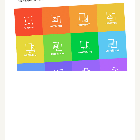
G
e
m
i
n
i
A
I
生
成
圖
片
影
片