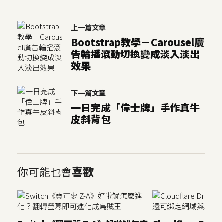
d
P
r
e
上一篇文章
s
Bootstrap教學－Carousel廣
s
告輪播滾動切換變成淡入淡出
效果
安
裝
與
下一篇文章
設
一日完成「偉士牌」手作真牛
定
皮斜背包
外
掛
你可能也會
喜歡
實
作
電
商