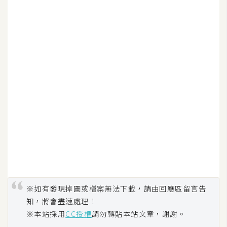
攝
影
手
機
攝
影
器
材
操
控
資
源
※如有發現掉圖或檔案無法下載，請由回應區留言告
知，將會盡速處理！
※本站採用
CC授權
請勿轉貼本站文章，謝謝。
免