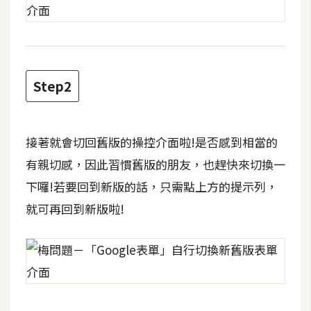
t
r
a
t
o
Step2
r
去
接著就會切回舊版的操控介面啦!是否感到相當的
背
有親切感，因此習慣舊版的朋友，也趕快來切換一
與
下囉!若要回到新版的話，只需點上方的提示列，
合
成
就可再回到新版啦!
攝
影
商
品