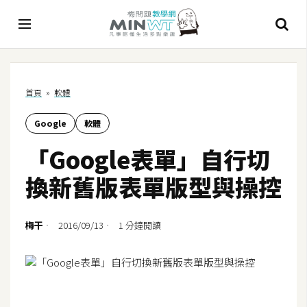
A
首頁
»
軟體
I
Google
軟體
A
I
「Google表單」自行切
工
具
換新舊版表單版型與操控
C
h
梅干
2016/09/13
1 分鐘閱讀
a
t
G
P
T