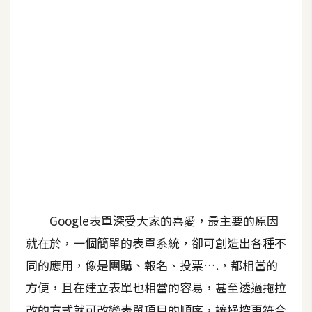
G
e
m
i
n
i
A
I
生
成
Google表單深受大家的喜愛，最主要的原因
圖
就在於，一個簡單的表單系統，卻可創造出各種不
片
同的應用，像是團購、報名、投票….，都相當的
方便，且在建立表單也相當的容易，甚至透過拖拉
影
片
改的方式就可改變表單項目的順序，讓操控更符合