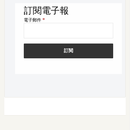
費
圖
庫
免
費
字
型
網
站
架
設
W
o
r