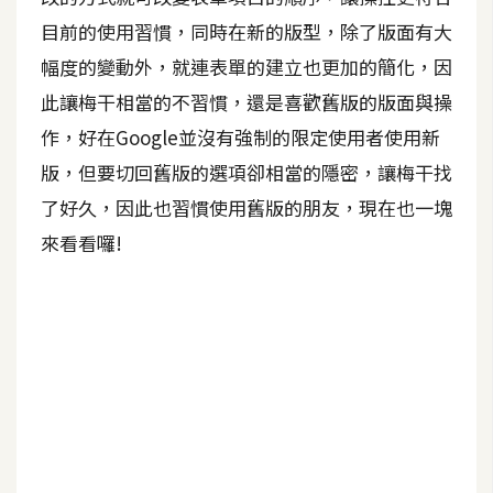
目前的使用習慣，同時在新的版型，除了版面有大
A
I
幅度的變動外，就連表單的建立也更加的簡化，因
應
用
此讓梅干相當的不習慣，還是喜歡舊版的版面與操
作，好在Google並沒有強制的限定使用者使用新
設
版，但要切回舊版的選項卻相當的隱密，讓梅干找
計
了好久，因此也習慣使用舊版的朋友，現在也一塊
來看看囉!
網
站
影
像
A
d
o