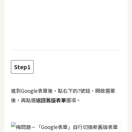
b
e
P
h
o
t
o
s
h
Step1
o
p
進到Google表單後，點右下的?號鈕，開啟選單
後，再點選
返回舊版表單
選項。
I
l
l
u
s