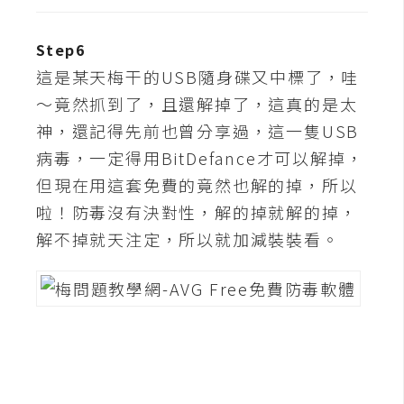
d
P
r
e
Step6
s
這是某天梅干的USB隨身碟又中標了，哇
s
～竟然抓到了，且還解掉了，這真的是太
安
神，還記得先前也曾分享過，這一隻USB
裝
病毒，一定得用BitDefance才可以解掉，
與
但現在用這套免費的竟然也解的掉，所以
設
啦！防毒沒有決對性，解的掉就解的掉，
定
解不掉就天注定，所以就加減裝裝看。
外
掛
實
作
電
商