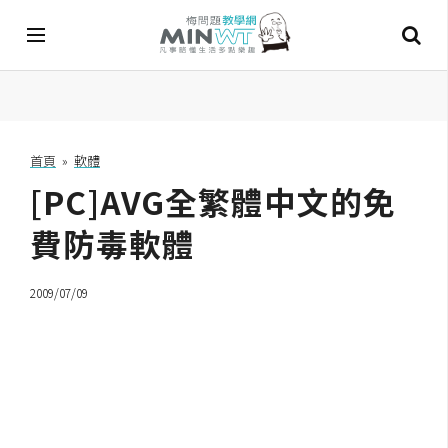
A
I
首頁
»
軟體
[PC]AVG全繁體中文的免
A
I
工
費防毒軟體
具
2009/07/09
C
h
a
t
G
P
T