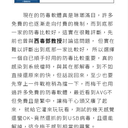
A
I
現在的防毒軟體真是琳瑯滿目，許多
應
免費的也逐漸走向付費的機制，而到底那
用
一家的防毒比較好，這實在很難評斷，先
設
前也曾與
西毒鄧教授
討論這問題， 但實在
計
難以評斷出到底那一家比較好， 所以選擇
一個自已順手好用的防毒比較重要，真的
網
感染到系統檔時，與其在那解毒，到不如
站
直接還原來的快，但話說回來，至少也要
先穿上一件戰袍稍為擋一下，而梅干也用
過許多免費的防毒軟體，最近看到AVG不
影
但免費且是繁中，讓梅干心頭又癢了起
像
來， 就給它灌來玩玩看，測試的幾天感覺
A
還蠻OK~竟然還抓的到USB病毒，且還能
d
解掉，這令梅干感到相當的興奮。
o