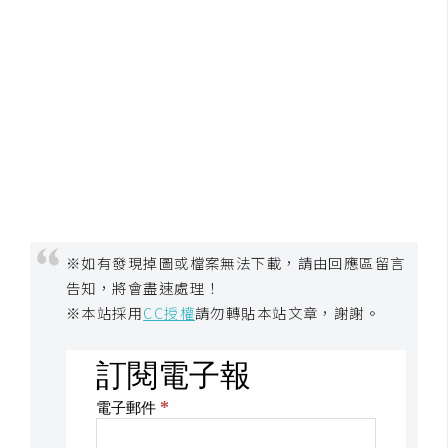
W
o
o
C
o
m
m
e
r
c
※如有發現掉圖或檔案無法下載，請由回應區留言
e
告知，將會盡速處理！
※本站採用
CC授權
請勿轉貼本站文章，謝謝。
金
流
物
流