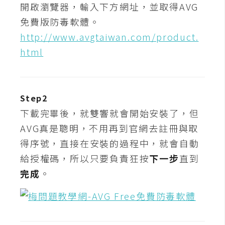
開啟瀏覽器，輸入下方網址，並取得AVG
t
r
免費版防毒軟體。
a
http://www.avgtaiwan.com/product.
t
html
o
r
Step2
去
下載完畢後，就雙響就會開始安裝了，但
背
與
AVG真是聰明，不用再到官網去註冊與取
合
得序號，直接在安裝的過程中，就會自動
成
給授權碼，所以只要負責狂按
下一步
直到
攝
完成
。
影
商
品