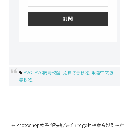
架
設
主
機
與
網
域
S
AVG
,
AVG防毒軟體
,
免費防毒軟體
,
繁體中文防
E
毒軟體
,
O
工
具
免
⇠ Photoshop教學-解決無法從Bridge將檔案複製到指定
費