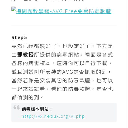
費
圖
庫
免
Step5
費
竟然已經都裝好了，也設定好了，下方是
字
由
鄧教授
所提供的病毒網站，裡面是各式
型
各樣的病毒樣本，這時你可以自行下載，
並且測試剛所安裝的AVG是否抓取的到，
網
當然若你是安裝其它的防毒軟體，也可以
站
一起來試試看，看你的防毒軟體，是否也
架
都偵測的到。
設
病毒樣本網站：
W
http://vx.netlux.org/vl.php
o
r