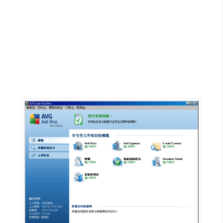
G
e
m
i
n
i
A
I
生
成
圖
片
影
片