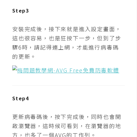
攝
Step3
影
安裝完成後，接下來就是進入設定畫面，
手
這也很容易，也是狂按下一步，但到了步
機
攝
驟6時，請記得連上網，才能進行病毒碼
影
的更新。
器
材
操
控
Step4
資
源
更新病毒碼後，按下完成後，同時也會開
啟瀏覽器，這時候可看到，在瀏覽器的地
免
方，也多了一個AVG的工作列。