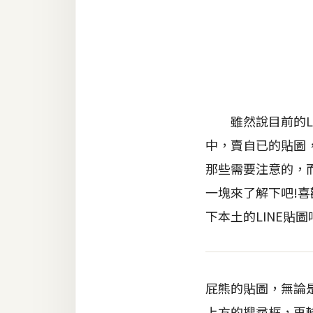
金流物流
架設
主機與網域
SEO 工具
免費空間
雖然說目前的LI
中，賣自已的貼圖
那些需要注意的，
網頁設計
一塊來了解下吧!
前端
下本土的LINE貼圖
HTML / CSS
JavaScript
屁熊的貼圖，無論是i
UI / UX
上方的搜尋框，再