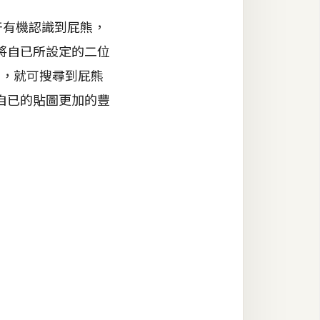
有機認識到屁熊，
將自已所設定的二位
圖中，就可搜尋到屁熊
自已的貼圖更加的豐