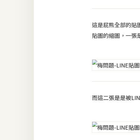
梅開發
這是屁熊全部的貼
熱門文章
貼圖的縮圖，一張
全站導覽
合作提案
而這二張是是被LI