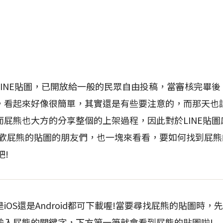
NE貼圖，已開放給一般的民眾自由投稿，當審核完畢後，
，看起來好像很簡單，其實還是有些要注意的，而那天也
而屁熊也大方的分享整個的上架過程，因此對於LINE貼
喜歡屁熊的貼圖的朋友們，也一塊來看看，要如何找到屁
吧!
OS還是Android都可下載喔!當要尋找屁熊的貼圖時，先
輸入屁熊的關鍵字，下方第一筆就會看到屁熊的貼圖啦!