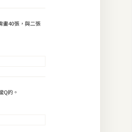
畫40張，與二張
蠻Q的。