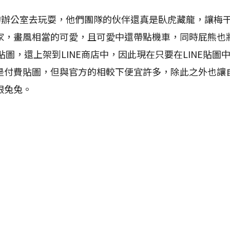
公室去玩耍，他們團隊的伙伴還真是臥虎藏龍，讓梅干
家，畫風相當的可愛，且可愛中還帶點機車，同時屁熊也
E貼圖，還上架到LINE商店中，因此現在只要在LINE貼
是付費貼圖，但與官方的相較下便宜許多，除此之外也讓
跟兔兔。