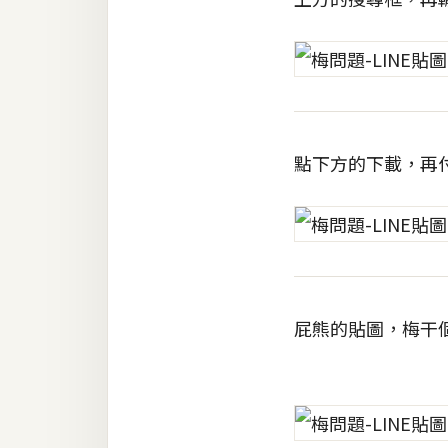
RWD 網頁
後端
PHP
Docker
點下方的下載，再
伺服器設定
資源
免費圖示
免費版型
屁熊的貼圖，梅干
MAC
開箱