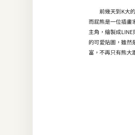
器材操控
前幾天到K大的辦
資源
而屁熊是一位插畫
免費圖庫
主角，繪製成LIN
免費字型
的可愛貼圖，雖然
富，不再只有熊大
網站架設
WordPress
安裝與設定
外掛實作
電商
WooCommerce