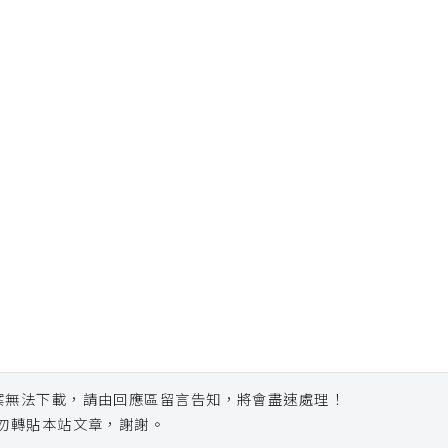
案無法下載，請由回應區留言告知，將會盡速處理！
勿轉貼本站文章，謝謝。