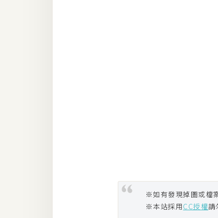
※如有發現掉圖或檔
※本站採用
CC授權
請