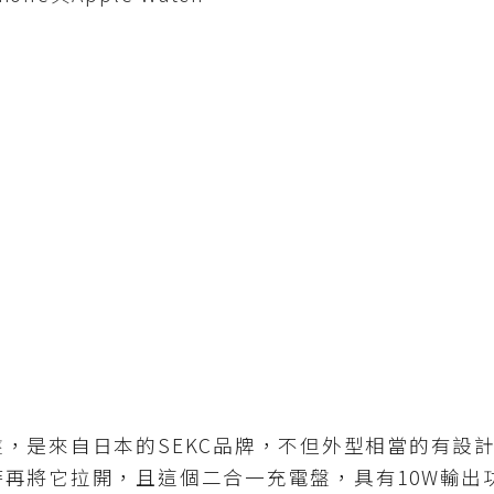
來自日本的SEKC品牌，不但外型相當的有設計
再將它拉開，且這個二合一充電盤，具有10W輸出