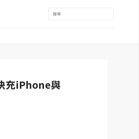
搜尋
充iPhone與