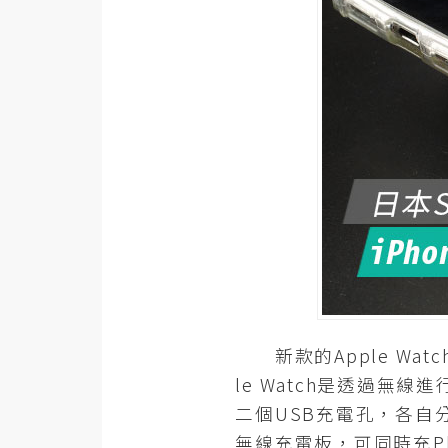
器材操控
資源
免費圖庫
免費字型
網站架設
WordPress
安裝與設定
外掛實作
新款的Apple Wa
電商
le Watch是透過
WooCommerce
二個USB充電孔，各
無線充電板，可同時充Phon