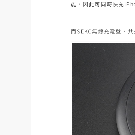
RWD 網頁
能，因此可同時快充iPh
後端
PHP
而SEKC無線充電盤，
Docker
伺服器設定
資源
免費圖示
免費版型
MAC
開箱