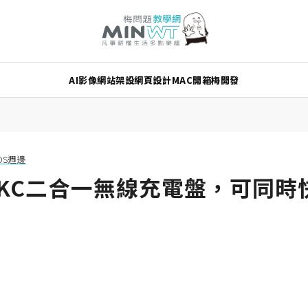
AI
影像
網站架設
網頁設計
MAC
開箱
梅開發
iOS週邊
SEKC二合一無線充電盤，可同時快