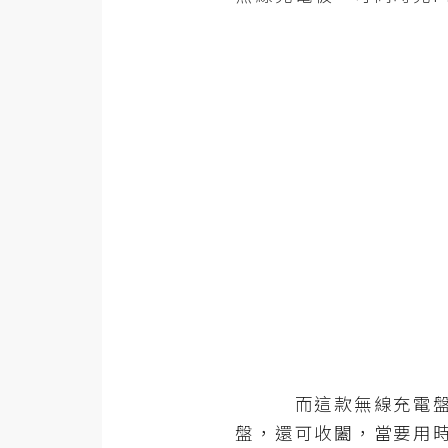
金流物流
架設
主機與網域
SEO 工具
免費空間
網頁設計
前端
HTML / CSS
JavaScript
而這款無線充電盤，是
UI / UX
盤，還可收闔，當要用時