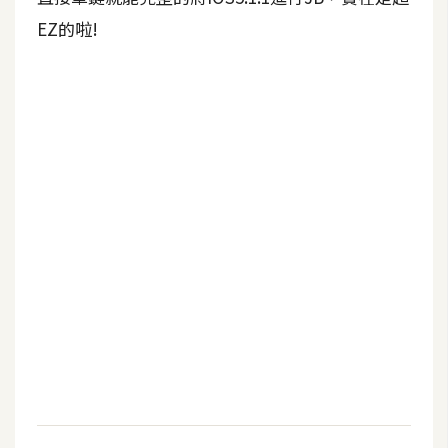
b
e
EZ的啦!
P
h
o
t
o
s
h
o
p
I
l
l
u
s