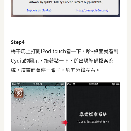
W
o
o
C
o
Step4
m
梅干馬上打開iPod touch看一下，哈~桌面就看到
m
Cydia的圖示，接著點一下，卻出現準備檔案系
e
r
統，這畫面會停一陣子，約五分鐘左右。
c
e
金
流
物
流