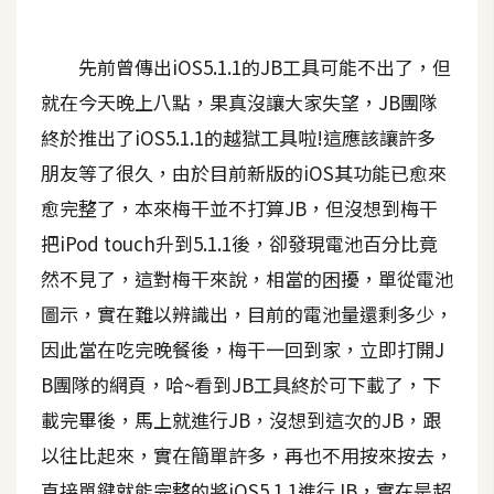
A
I
先前曾傳出iOS5.1.1的JB工具可能不出了，但
應
用
就在今天晚上八點，果真沒讓大家失望，JB團隊
終於推出了iOS5.1.1的越獄工具啦!這應該讓許多
設
朋友等了很久，由於目前新版的iOS其功能已愈來
計
愈完整了，本來梅干並不打算JB，但沒想到梅干
把iPod touch升到5.1.1後，卻發現電池百分比竟
網
然不見了，這對梅干來說，相當的困擾，單從電池
站
圖示，實在難以辨識出，目前的電池量還剩多少，
因此當在吃完晚餐後，梅干一回到家，立即打開J
影
B團隊的網頁，哈~看到JB工具終於可下載了，下
像
載完畢後，馬上就進行JB，沒想到這次的JB，跟
A
以往比起來，實在簡單許多，再也不用按來按去，
d
o
直接單鍵就能完整的將iOS5.1.1進行JB，實在是超