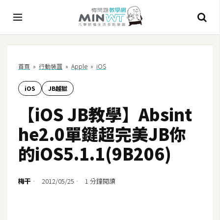
A
首頁
»
行動裝罝
»
Apple
»
iOS
I
iOS
JB越獄
A
I
【iOS JB教學】Absint
工
具
he2.0單鍵超完美JB你
C
的iOS5.1.1(9B206)
h
a
t
梅干
2012/05/25
1 分鐘閱讀
G
P
T