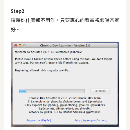
費
圖
Step2
庫
這時你什麼都不用作，只要專心的看電視跟喝茶就
好。
免
費
字
型
網
站
架
設
W
o
r