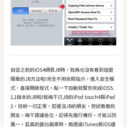
空
間
網
頁
設
計
自從之前的iOS4網頁JB時，就再也沒有看到這麼
前
端
簡單的JB方法啦!完全不用依照指示，進入安全模
式，直接開啟程式，點一下自動就幫你完成iOS5.
H
1.1版本的JB啦!就梅干已JB的iPod touch4與iPad
T
M
2，目前一切正常，若還沒JB的朋友，想試看看的
L
朋友，梅干建議各位，記得先進行備份，才能以防
/
萬一，若真的變白蘋果時，再透過iTunes將iOS還
C