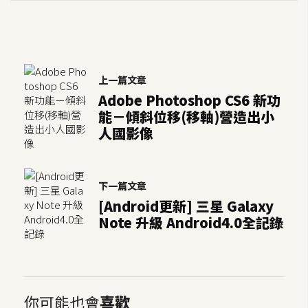
o
c
k
e
r
上一篇文章
Adobe Photoshop CS6 新功
能－傾斜位移(移軸)營造出小
伺
人國影像
服
器
設
下一篇文章
定
[Android更新] 三星 Galaxy
資
Note 升級 Android4.0全記錄
源
免
費
圖
你可能也會
喜歡