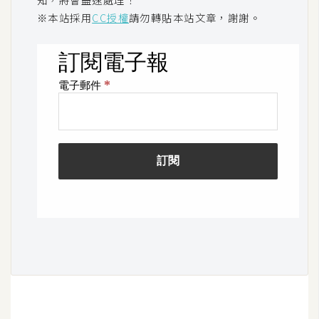
U
※本站採用
CC授權
請勿轉貼本站文章，謝謝。
X
R
W
D
網
頁
後
端
P
H
P
D