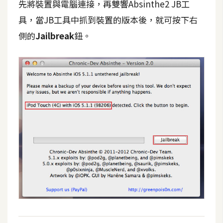
先將裝置與電腦連接，再雙響Absinthe2 JB工
攝
影
具，當JB工具中抓到裝置的版本後，就可按下右
側的
Jailbreak
鈕。
手
機
攝
影
器
材
操
控
資
源
免