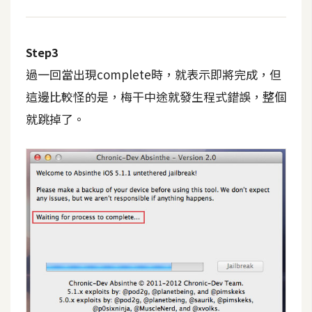
d
P
r
e
s
Step3
s
過一回當出現complete時，就表示即將完成，但
這邊比較怪的是，梅干中途就發生程式錯誤，整個
安
裝
就跳掉了。
與
設
定
外
掛
實
作
電
商