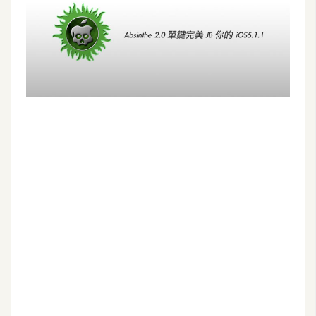
G
e
m
i
n
i
A
I
生
成
圖
片
影
片