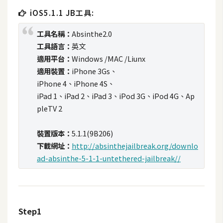
t
iOS5.1.1 JB工具:
r
a
工具名稱：
Absinthe2.0
t
工具語言：
英文
o
適用平台：
Windows /MAC /Liunx
r
適用裝置：
iPhone 3Gs、
iPhone 4、iPhone 4S、
iPad 1、iPad 2、iPad 3、iPod 3G、iPod 4G、Ap
去
pleTV 2
背
與
裝置版本：
5.1.1(9B206)
合
下載網址：
http://absinthejailbreak.org/downlo
成
ad-absinthe-5-1-1-untethered-jailbreak//
攝
影
商
Step1
品