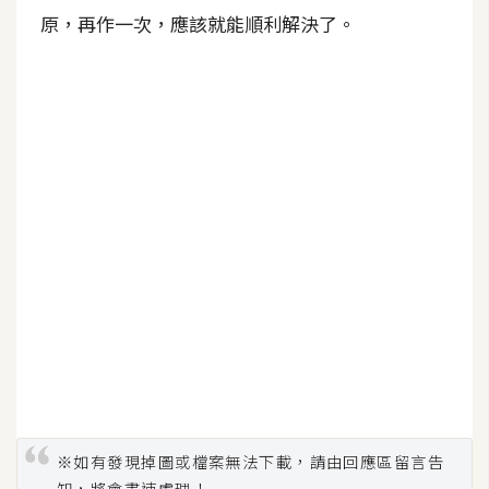
S
原，再作一次，應該就能順利解決了。
S
J
a
v
a
S
c
r
i
p
t
U
I
※如有發現掉圖或檔案無法下載，請由回應區留言告
/
知，將會盡速處理！