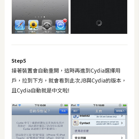
架
設
主
機
與
網
域
Step5
接著裝置會自動重開，這時再進到Cydia選擇用
S
戶，拉到下方，就會看到此次JB與Cydia的版本，
E
且Cydia自動就是中文啦!
O
工
具
免
費