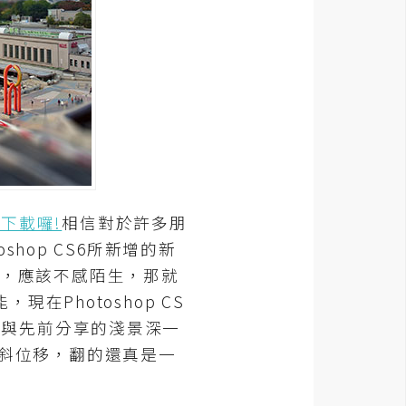
放下載囉!
相信對於許多朋
hop CS6所新增的新
朋友，應該不感陌生，那就
Photoshop CS
S6與先前分享的淺景深一
為傾斜位移，翻的還真是一