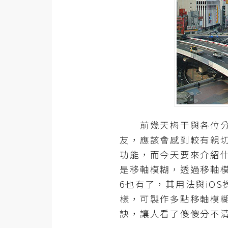
器材操控
資源
免費圖庫
免費字型
網站架設
前幾天梅干與各位分
WordPress
友，應該會感到較有親切感
安裝與設定
功能，而今天要來介紹什麼
是移軸模糊，透過移軸模糊
外掛實作
6也有了，其用法與iOS
電商
樣，可製作多點移軸模糊效
WooCommerce
訣，讓人看了傻傻分不