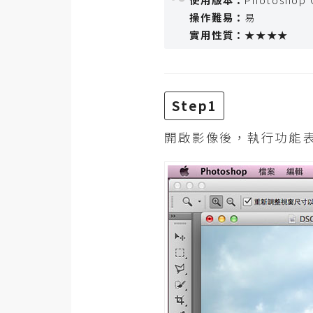
RWD 網頁
操作難易：
易
實用性質：
★★★★
後端
PHP
Docker
Step1
伺服器設定
開啟影像後，執行功能
資源
免費圖示
免費版型
MAC
開箱