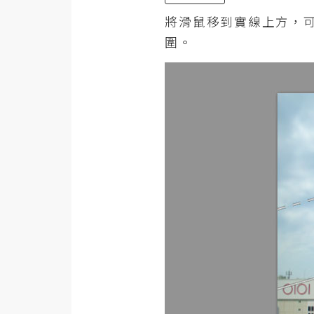
將滑鼠移到實線上方，
圍。