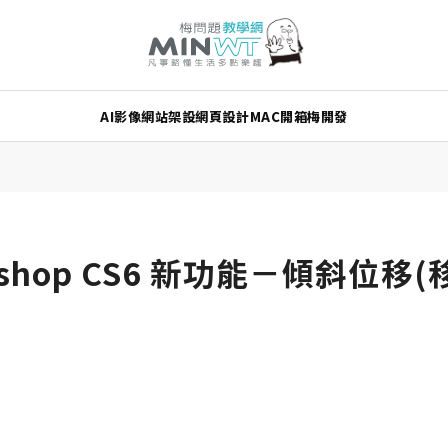
AI
影像
網站架設
網頁設計
MAC
開箱
梅開發
otoshop CS6 新功能－傾斜位