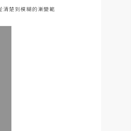
從清楚到模糊的漸變範