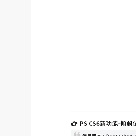
金流物流
架設
主機與網域
SEO 工具
免費空間
網頁設計
前端
HTML / CSS
JavaScript
PS CS6新功能-傾
UI / UX
使用版本：
Photoshop 