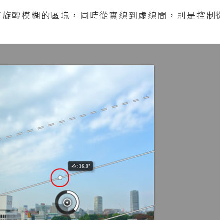
可旋轉模糊的區塊，同時從實線到虛線間，則是控制