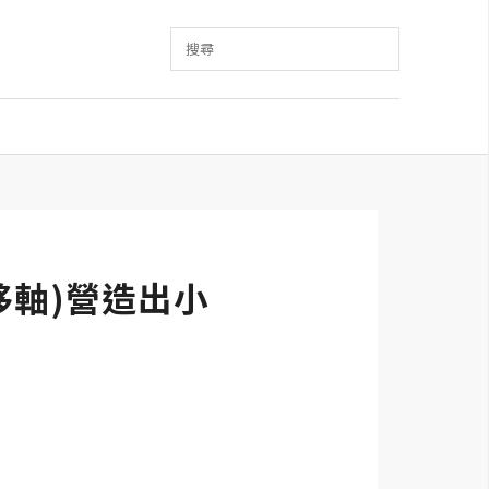
搜尋
移(移軸)營造出小