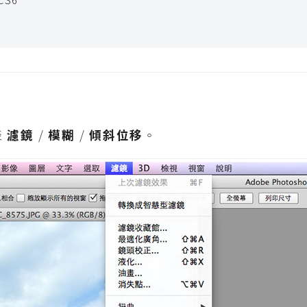
表
濾鏡
/
模糊
/
傾斜位移
。