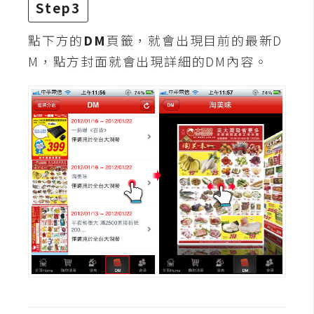
d
Step3
P
r
e
點下方的
DM
頁籤，就會出現目前的最新D
s
M，點方封面就會出現詳細的DM內容。
s
安
裝
與
設
定
外
掛
實
作
電
商