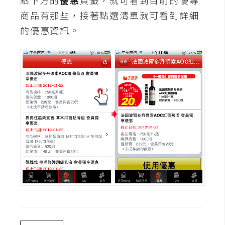
點下方的
優惠
頁籤，就可看到目前的優專
費
圖
商品有那些，接著點選清單就可看到詳細
庫
的優惠資訊。
免
費
字
型
網
站
架
設
W
o
r