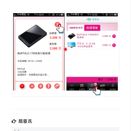
示
免
費
版
型
M
A
C
開
箱
屈臣氏
梅