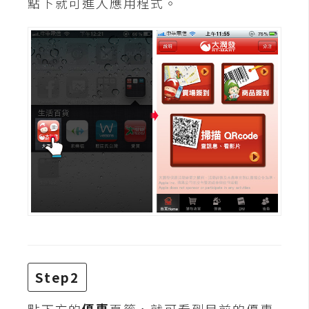
點下就可進入應用程式。
攝
影
手
機
攝
影
器
材
操
控
資
源
Step2
免