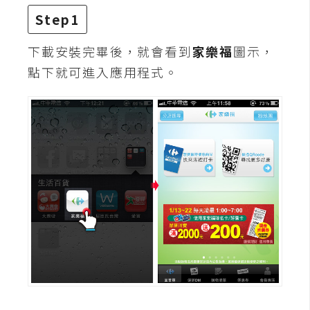
架
Step1
設
下載安裝完畢後，就會看到
家樂福
圖示，
主
點下就可進入應用程式。
機
與
網
域
S
E
O
工
具
免
費