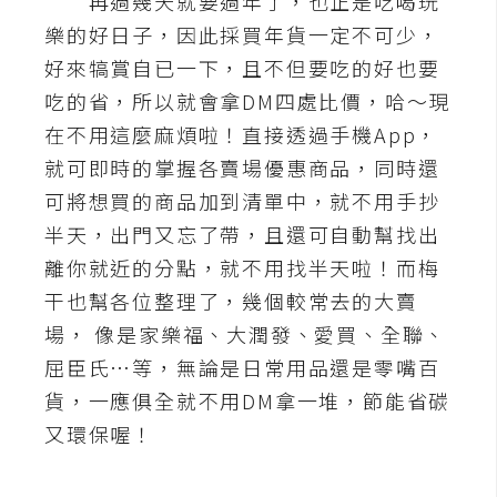
再過幾天就要過年了，也正是吃喝玩
樂的好日子，因此採買年貨一定不可少，
A
I
好來犒賞自已一下，且不但要吃的好也要
應
用
吃的省，所以就會拿DM四處比價，哈～現
在不用這麼麻煩啦！直接透過手機App，
設
就可即時的掌握各賣場優惠商品，同時還
計
可將想買的商品加到清單中，就不用手抄
半天，出門又忘了帶，且還可自動幫找出
網
離你就近的分點，就不用找半天啦！而梅
站
干也幫各位整理了，幾個較常去的大賣
場， 像是家樂福、大潤發、愛買、全聯、
影
屈臣氏…等，無論是日常用品還是零嘴百
像
貨，一應俱全就不用DM拿一堆，節能省碳
又環保喔！
A
d
o