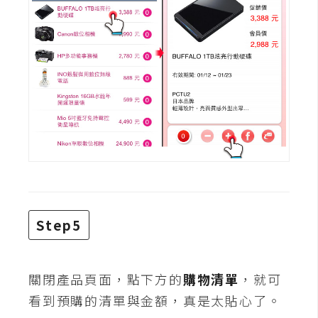
o
c
k
e
r
伺
服
器
設
定
Step5
資
源
免
關閉產品頁面，點下方的
購物清單
，就可
費
看到預購的清單與金額，真是太貼心了。
圖