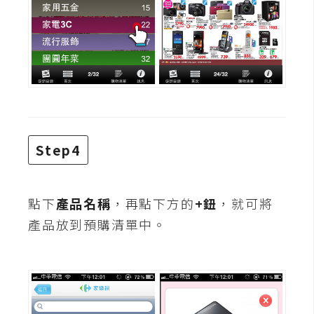
U
X
R
W
D
網
頁
Step4
後
端
點下
產品名稱
，再點下方的
+鈕
，就可將
產品放到預購清單中。
P
H
P
D