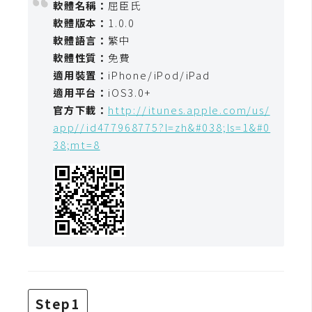
軟體名稱：
屈臣氏
開
軟體版本：
1.0.0
發
軟體語言：
繁中
軟體性質：
免費
適用裝置：
iPhone/iPod/iPad
熱
適用平台：
iOS3.0+
門
官方下載：
http://itunes.apple.com/us/
文
app//id477968775?l=zh&#038;ls=1&#0
章
38;mt=8
全
站
導
覽
合
Step1