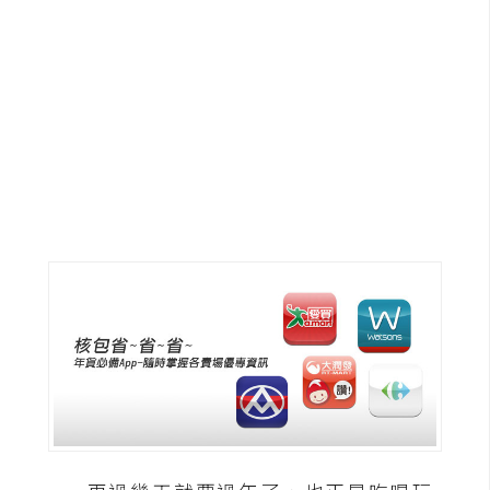
G
e
m
i
n
i
A
I
生
成
圖
片
影
片