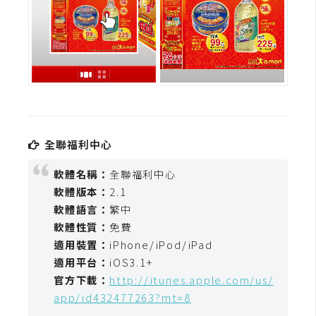
全聯福利中心
軟體名稱：
全聯福利中心
軟體版本：
2.1
軟體語言：
繁中
軟體性質：
免費
適用裝置：
iPhone/iPod/iPad
適用平台：
iOS3.1+
官方下載：
http://itunes.apple.com/us/
app/id432477263?mt=8