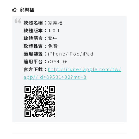
家樂福
W
o
軟體名稱：
家樂福
o
軟體版本：
1.0.1
C
軟體語言：
繁中
o
軟體性質：
免費
m
適用裝置：
iPhone/iPod/iPad
m
適用平台：
iOS4.0+
e
官方下載：
http://itunes.apple.com/tw/
r
app//id489531402?mt=8
c
e
金
流
物
流