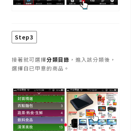
S
S
J
Step3
a
v
a
接著就可選擇
分類目錄
，進入該分類後，
S
選擇自已甲意的商品。
c
r
i
p
t
U
I
/