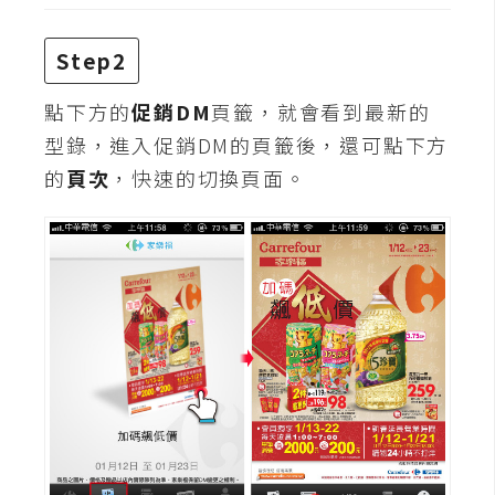
空
間
Step2
點下方的
促銷DM
頁籤，就會看到最新的
網
型錄，進入促銷DM的頁籤後，還可點下方
頁
的
頁次
，快速的切換頁面。
設
計
前
端
H
T
M
L
/
C