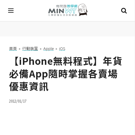
A
I
首頁
»
行動裝罝
»
Apple
»
iOS
【iPhone無料程式】年貨
A
I
工
必備App隨時掌握各賣場
具
優惠資訊
C
h
2012/01/17
a
t
G
P
T