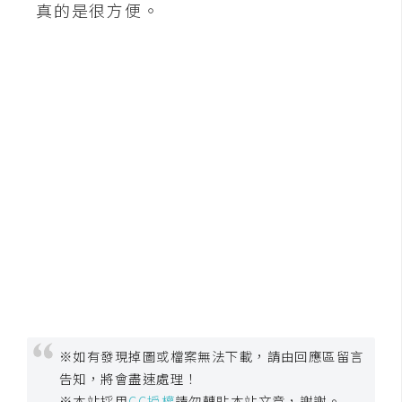
真的是很方便。
※如有發現掉圖或檔案無法下載，請由回應區留言
告知，將會盡速處理！
※本站採用
CC授權
請勿轉貼本站文章，謝謝。