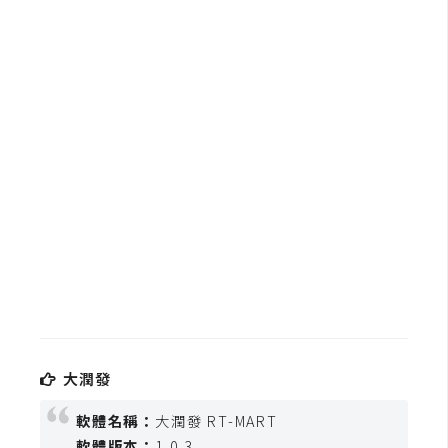
b
e
P
h
o
t
o
s
h
o
p
I
l
大潤發
l
u
軟體名稱：
大潤發 RT-MART
s
軟體版本：
1.0.3