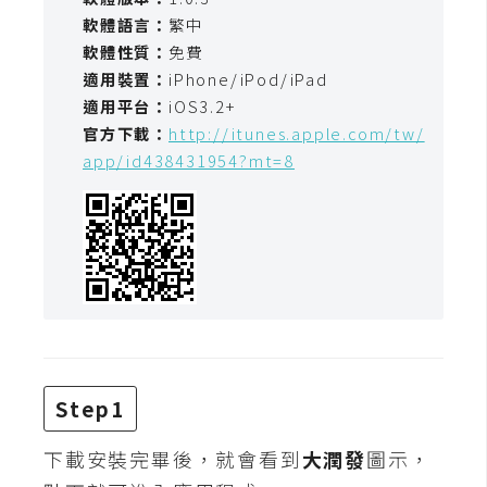
t
軟體語言：
繁中
r
軟體性質：
免費
a
適用裝置：
iPhone/iPod/iPad
t
適用平台：
iOS3.2+
o
官方下載：
http://itunes.apple.com/tw/
r
app/id438431954?mt=8
去
背
與
合
成
攝
影
Step1
商
下載安裝完畢後，就會看到
大潤發
圖示，
品