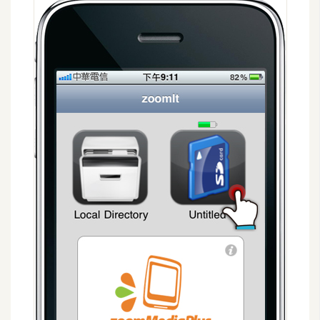
空
間
網
頁
設
計
前
端
H
T
M
L
/
C