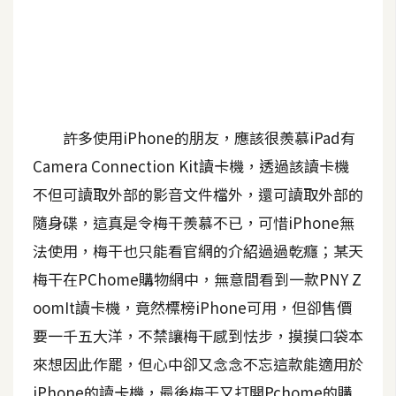
A
I
應
用
設
許多使用iPhone的朋友，應該很羨慕iPad有
計
Camera Connection Kit讀卡機，透過該讀卡機
不但可讀取外部的影音文件檔外，還可讀取外部的
網
隨身碟，這真是令梅干羨慕不已，可惜iPhone無
站
法使用，梅干也只能看官網的介紹過過乾癮；某天
梅干在PChome購物網中，無意間看到一款PNY Z
影
oomIt讀卡機，竟然標榜iPhone可用，但卻售價
像
要一千五大洋，不禁讓梅干感到怯步，摸摸口袋本
A
來想因此作罷，但心中卻又念念不忘這款能適用於
d
o
iPhone的讀卡機，最後梅干又打開Pchome的購