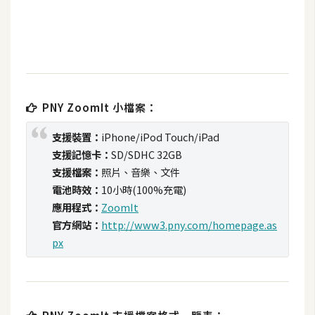
t
r
a
t
o
r
PNY ZoomIt 小檔案：
支援裝置：
iPhone/iPod Touch/iPad
去
支援記憶卡：
SD/SDHC 32GB
背
支援檔案：
照片、音樂、文件
與
電池時效：
10小時(100%充電)
合
應用程式：
ZoomIt
成
官方網站：
http://www3.pny.com/homepage.as
攝
px
影
商
品