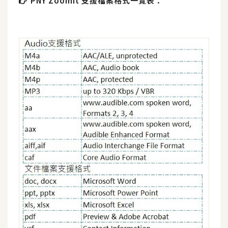
PNY ZoomIt 支援檔案格式一覽表：
攝
影
手
機
攝
影
器
材
操
控
資
源
免