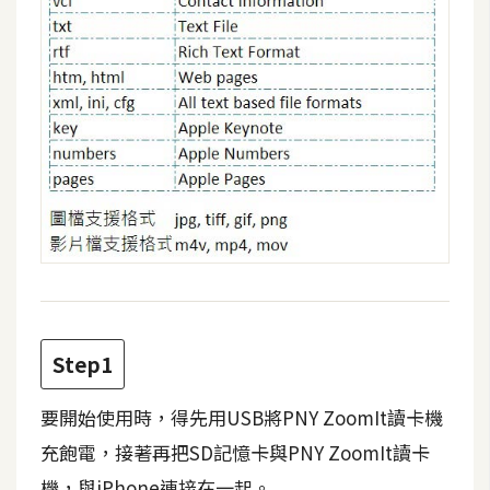
費
圖
庫
免
費
字
型
網
站
架
Step1
設
要開始使用時，得先用USB將PNY ZoomIt讀卡機
W
充飽電，接著再把SD記憶卡與PNY ZoomIt讀卡
o
r
機，與iPhone連接在一起。