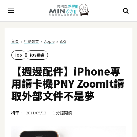
A
首頁
»
行動裝罝
»
Apple
»
iOS
I
iOS
iOS週邊
A
I
【週邊配件】iPhone專
工
具
用讀卡機PNY ZoomIt讀
C
取外部文件不是夢
h
a
t
梅干
2011/05/12
1 分鐘閱讀
G
P
T