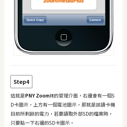
S
S
J
a
v
a
S
c
r
i
Step4
p
t
這就是
PNY ZoomIt
的管理介面，右邊會有一個S
D卡圖示，上方有一個電池圖示，那就是該讀卡機
U
目前所剩餘的電力，若要讀取外部SD的檔案時，
I
只要點一下右邊的SD卡圖示。
/