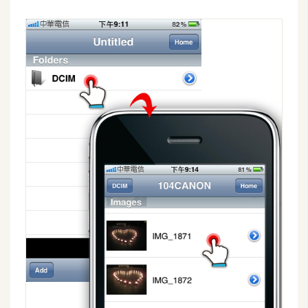
U
X
R
W
D
網
頁
後
端
P
H
P
D