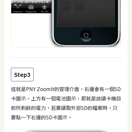
架
設
主
機
與
網
域
S
Step3
E
O
這就是PNY ZoomIt的管理介面，右邊會有一個SD
工
卡圖示，上方有一個電池圖示，那就是該讀卡機目
具
前所剩餘的電力，若要讀取外部SD的檔案時，只
要點一下右邊的SD卡圖示。
免
費