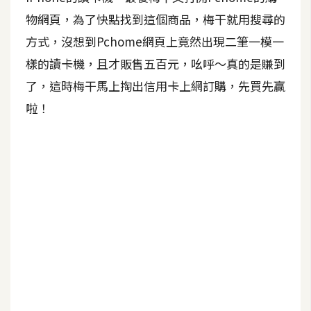
b
e
物網頁，為了快點找到這個商品，梅干就用搜尋的
方式，沒想到Pchome網頁上竟然出現二筆一模一
P
樣的讀卡機，且才販售五百元，吆呼～真的是賺到
h
了，這時梅干馬上掏出信用卡上網訂購，先買先贏
o
t
啦！
o
s
h
o
p
I
l
l
u
s