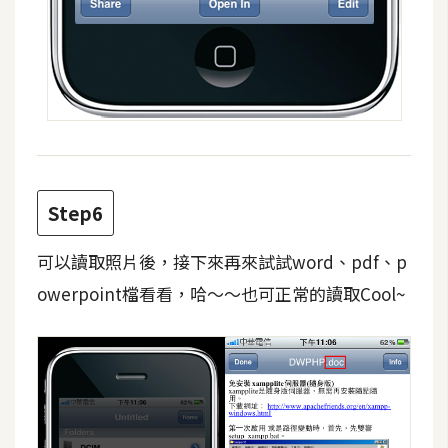
開
發
熱
門
文
章
Step6
可以讀取照片後，接下來再來試試word、pdf、p
全
owerpoint檔看看，哈～～也可正常的讀取Cool~
站
導
覽
合