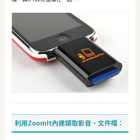
d
P
r
e
s
s
安
裝
與
設
定
外
掛
實
作
利用ZoomIt內建讀取影音、文件檔：
電
商