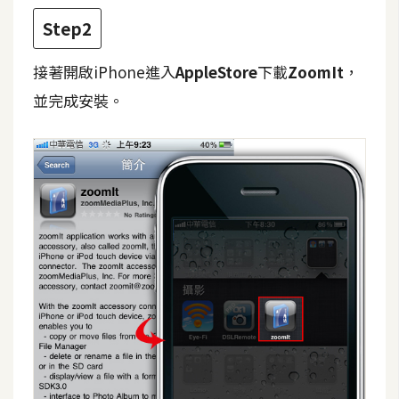
Step2
W
o
接著開啟iPhone進入
AppleStore
下載
ZoomIt
，
o
並完成安裝。
C
o
m
m
e
r
c
e
金
流
物
流