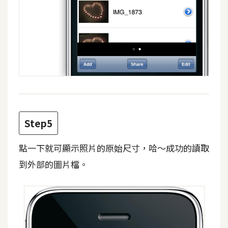
o
c
k
e
r
伺
服
器
Step5
設
定
點一下就可顯示照片的原始尺寸，哈～成功的讀取
資
到外部的圖片檔。
源
免
費
圖