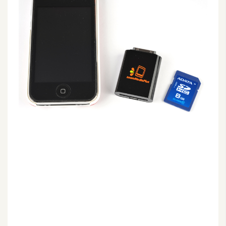
G
e
m
i
n
i
A
I
生
成
圖
片
影
片