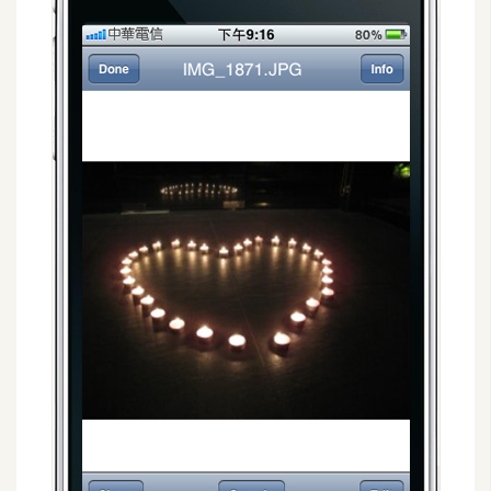
示
免
費
版
型
M
A
C
開
箱
梅