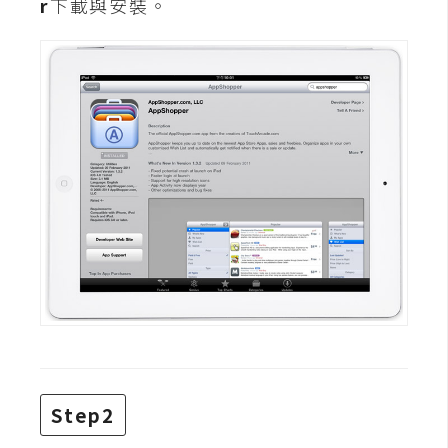
r
下載與安裝。
攝
影
手
機
攝
影
器
材
操
控
資
源
Step2
免