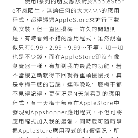
使用i系列的朋友應該對於AppleStor
e不感陌生，無論任何的大大小小的應用
A
I
程式，都得透過AppleStore來進行下載
應
用
與安裝，但一直困擾梅干許久的問題則
是，有時看到不錯的應用程式，雖然說看
設
似只有0.99、2.99、9.99…不等，加一加
計
也是不少錢，而在AppleStore卻沒有像
瀏覽器一樣，有加到我的最愛的功能，若
網
不當機立斷就得下回就得重頭慢慢找，真
站
是令梅干感的苦腦，連昨晚吃什麼梅干都
不見得記得，更何況是N天前看到的應用
影
程式，有一天梅干無意在AppleStore中
像
發現到Appshopper應用程式，不但可將
應用程式加入我的最愛，同時還可隨時掌
A
握AppleStore應用程式的特價情況，所
d
o