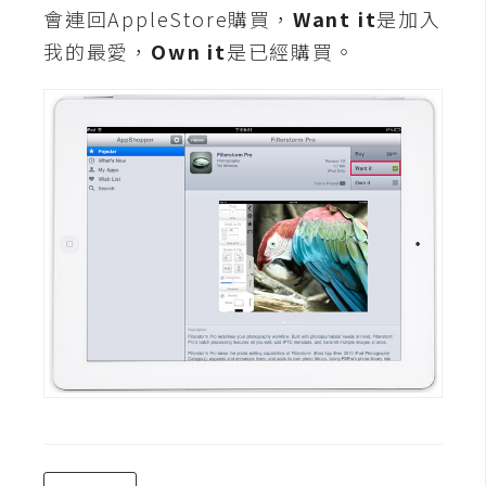
會連回AppleStore購買，
Want it
是加入
U
我的最愛，
Own it
是已經購買。
X
R
W
D
網
頁
後
端
P
H
P
D