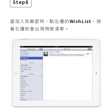
Step8
o
c
k
當加入我最愛時，點左邊的
WishList
，接
e
r
著右邊就會出現預買清單。
伺
服
器
設
定
資
源
免
費
圖