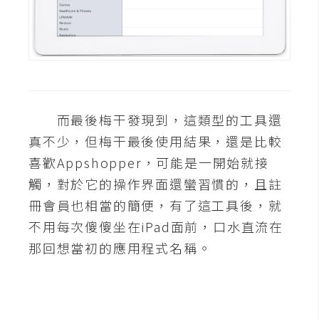
開
發
熱
門
而最後梅干發現到，這類型的工具還
文
真不少，但梅干最後使用結果，還是比較
章
喜歡Appshopper，可能是一開始就接
觸，對於它的操作界面還蠻習慣的，且註
全
冊會員也相當的簡便，有了這工具後，就
站
不用每次傻傻坐在iPad面前，口水直流在
導
那回想當初的應用程式名稱。
覽
合