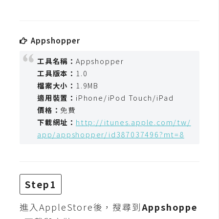
t
r
a
Appshopper
t
o
工具名稱：
Appshopper
r
工具版本：
1.0
檔案大小：
1.9MB
適用裝置：
iPhone/iPod Touch/iPad
去
價格：
免費
背
與
下載網址：
http://itunes.apple.com/tw/
合
app/appshopper/id387037496?mt=8
成
攝
影
Step1
商
進入AppleStore後，搜尋到
Appshoppe
品