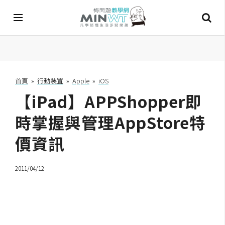
A
I
首頁
»
行動裝罝
»
Apple
»
iOS
【iPad】APPShopper即
A
I
工
時掌握與管理AppStore特
具
價資訊
C
h
2011/04/12
a
t
G
P
T