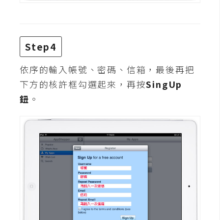
W
o
o
Step4
C
o
依序的輸入帳號、密碼、信箱，最後再把
m
下方的核許框勾選起來，再按
SingUp
m
鈕
。
e
r
c
e
金
流
物
流