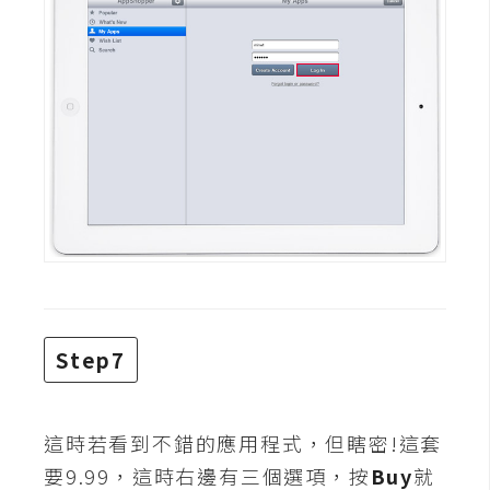
S
S
J
a
v
a
S
c
r
i
p
Step7
t
U
這時若看到不錯的應用程式，但瞎密!這套
I
要9.99，這時右邊有三個選項，按
Buy
就
/