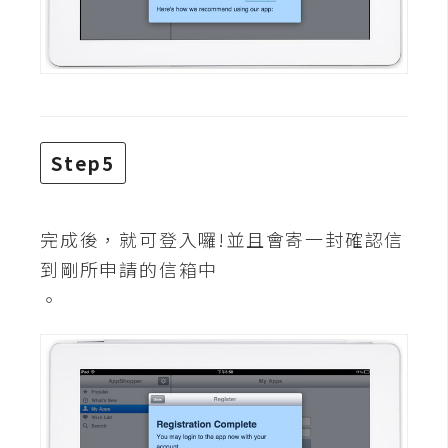
架
設
主
機
與
網
Step5
域
完成後，就可登入囉!並且會寄一封確認信
S
到剛所申請的信箱中
E
O
。
工
具
免
費