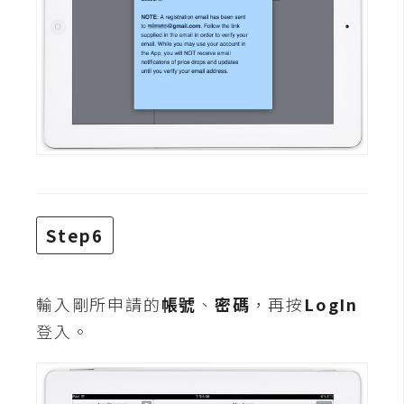
空
間
網
頁
設
計
前
Step6
端
H
輸入剛所申請的
帳號
、
密碼
，再按
LogIn
T
登入。
M
L
/
C