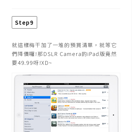
示
Step9
免
費
版
就這樣梅干加了一堆的預買清單，就等它
型
們降價囉!那DSLR Camera的iPad版竟然
要49.99呀!XD~
M
A
C
開
箱
梅