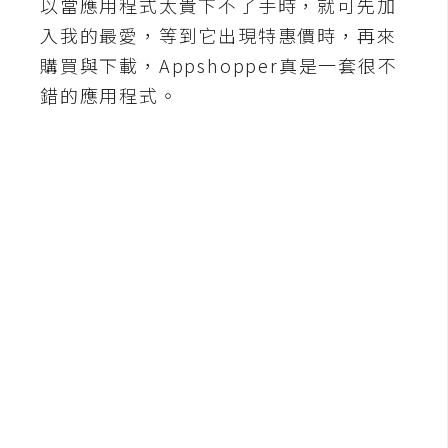
以當應用程式太貴下不了手時，就可先加
b
e
入我的最愛，等到它出現特惠價時，再來
購買與下載，Appshopper真是一套很不
P
錯的應用程式。
h
o
t
o
s
h
o
p
I
l
l
u
s