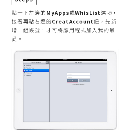
d
P
r
點一下左邊的
MyApps
或
WhisList
選項，
e
s
接著再點右邊的
CreatAccount
鈕，先新
s
增一組帳號，才可將應用程式加入我的最
愛。
安
裝
與
設
定
外
掛
實
作
電
商