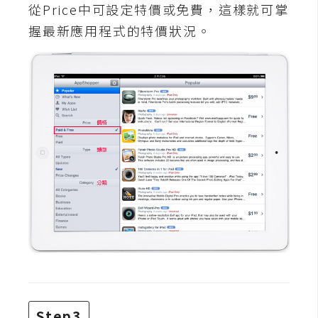
費
從Price中可設定特價或免費，這樣就可掌
圖
握最新應用程式的特價狀況。
庫
免
費
字
型
網
站
架
設
W
o
r
Step3