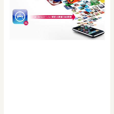
G
e
m
i
n
i
A
I
生
成
圖
片
影
片