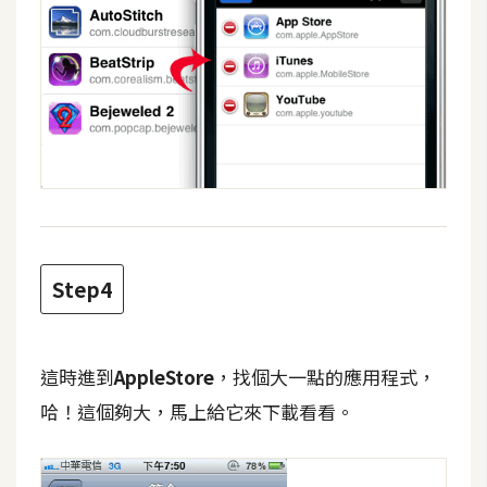
W
o
o
C
o
m
m
e
r
c
Step4
e
這時進到
AppleStore
，找個大一點的應用程式，
金
流
哈！這個夠大，馬上給它來下載看看。
物
流