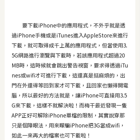
A
I
應
要下載iPhone中的應用程式，不外乎就是透
用
過iPhone手機或是iTunes進入AppleStore來進行
設
下載，就可取得成千上萬的應用程式，但當使用3.
計
5G網路進行瀏覽與下載時，若該應用程式超過20
MB時，這時候就會跳出警告視窗，要求得透過iTu
網
nes或wifi才可進行下載，這還真是挺麻煩的，出
站
門在外還得等回到家才可下載，且回家也懶得開電
腦，所以最好的方法就是，讓iPhone可直接用3.5
影
G來下載，這樣不就解決啦！而梅干最近發現一隻
像
APP正好可解除iPhone單檔的限制，其實說穿那
只是個障眼法，用來矇騙iPhone把3G當成wifi，
A
d
如此一來再大的檔案也可下載啦！
o