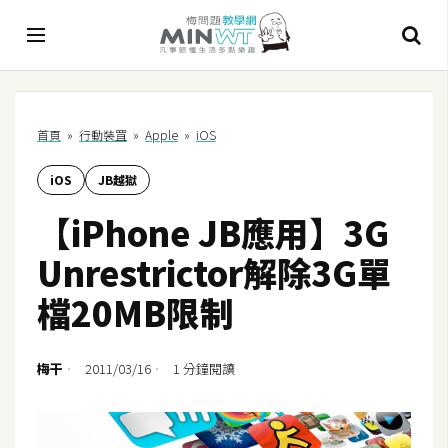
A
首頁
»
行動裝罝
»
Apple
»
iOS
I
iOS
JB越獄
A
I
【iPhone JB應用】3G
工
具
Unrestrictor解除3G單
C
檔20MB限制
h
a
t
梅干
2011/03/16
1 分鐘閱讀
G
P
T