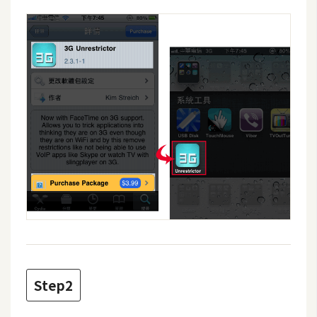
攝
影
手
機
攝
影
器
材
操
控
資
源
Step2
免