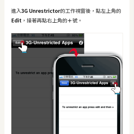
費
圖
進入
3G Unrestrictor
的工作視窗後，點左上角的
庫
Edit
，接著再點右上角的
＋
號。
免
費
字
型
網
站
架
設
W
o
r