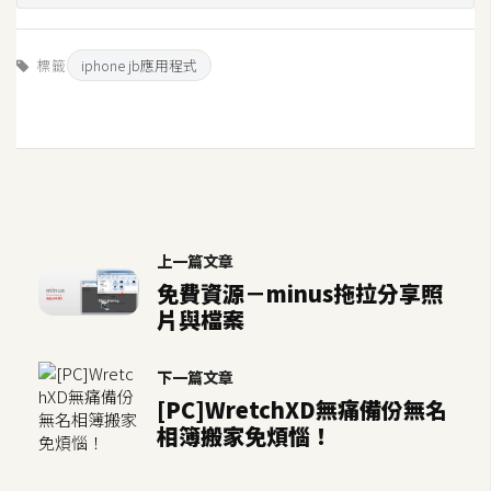
示
標籤
iphone jb應用程式
免
費
版
型
M
上一篇文章
A
免費資源－minus拖拉分享照
C
片與檔案
下一篇文章
開
[PC]WretchXD無痛備份無名
箱
相簿搬家免煩惱！
梅