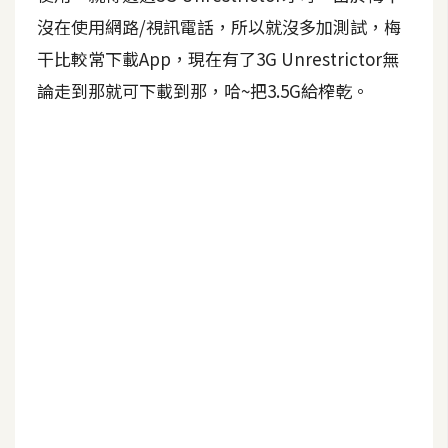
U
沒在使用網路/視訊電話，所以就沒多加測試，梅
X
干比較常下載App，現在有了3G Unrestrictor無
論走到那就可下載到那，哈~把3.5G給榨乾。
R
W
D
網
頁
後
端
P
H
P
D