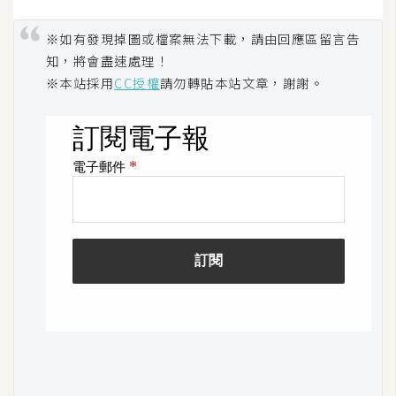
o
c
※如有發現掉圖或檔案無法下載，請由回應區留言告
k
知，將會盡速處理！
e
※本站採用
CC授權
請勿轉貼本站文章，謝謝。
r
伺
服
器
設
定
資
源
免
費
圖