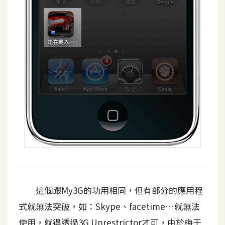
S
S
J
a
v
a
S
c
r
i
p
t
這個跟My3G的功用相同，但有部分的應用程
U
式就無法突破，如：Skype、facetime…就無法
I
使用，就得透過3G Unrestrictor才可，由於梅干
/