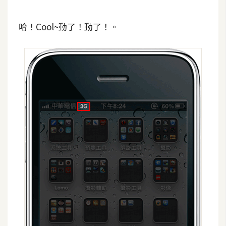
空
間
哈！Cool~動了！動了！。
網
頁
設
計
前
端
H
T
M
L
/
C