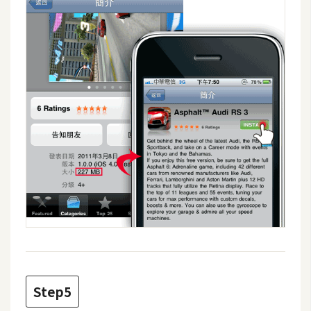
架
設
主
機
與
網
域
S
E
O
工
具
免
Step5
費