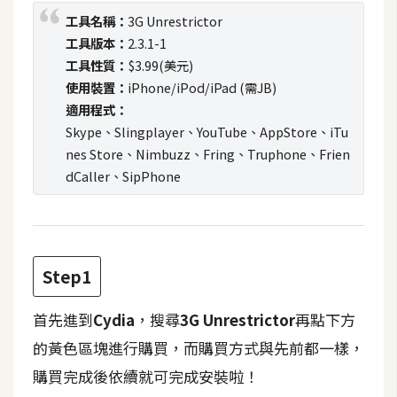
t
工具名稱：
3G Unrestrictor
r
工具版本：
2.3.1-1
a
工具性質：
$3.99(美元)
t
使用裝置：
iPhone/iPod/iPad (需JB)
o
適用程式：
r
Skype、Slingplayer、YouTube、AppStore、iTu
nes Store、Nimbuzz、Fring、Truphone、Frien
dCaller、SipPhone
去
背
與
合
成
Step1
攝
影
首先進到
Cydia
，搜尋
3G Unrestrictor
再點下方
的黃色區塊進行購買，而購買方式與先前都一樣，
商
購買完成後依續就可完成安裝啦！
品