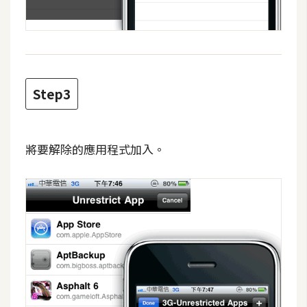
d
P
r
e
s
s
Step3
安
裝
與
設
將要解除的應用程式加入。
定
外
掛
實
作
電
商