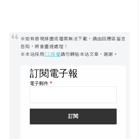
示
免
費
※如有發現掉圖或檔案無法下載，請由回應區留言
版
告知，將會盡速處理！
型
※本站採用
CC授權
請勿轉貼本站文章，謝謝。
M
A
C
開
箱
梅