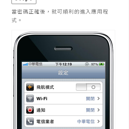
S
當密碼正確後，就可順利的進入應用程
S
式。
J
a
v
a
S
c
r
i
p
t
U
I
/