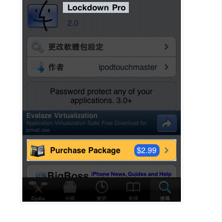
攝
影
手
機
攝
影
器
材
操
控
資
源
免