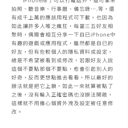
iPhone除了可以打電話外，還可拿來
拍照、聽音樂、行事曆、備忘錄….等，還
A
I
有成千上萬的應該用程式可下載，也因為
應
用
如此讓許多人唯之瘋狂，每當三五好友相
聚時，偶爾會相互分享一下自已iPhone中
設
有趣的遊戲或應用程式，雖然都是自已的
計
好友，但有些較個人的隱私資料或設定，
總是不希望被看到或修改，若跟好友人說
網
這個不要點那個不要點，愈會引起別人的
站
好奇，反而更想點進去看看，所以最好的
辦法就是把它上鎖，如此一來就算被點了
影
之後，沒有輸入正確密碼也沒辦法開啟，
像
這樣就不用擔心個資外洩及設定被任意修
改。
A
d
o