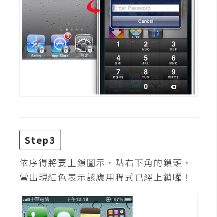
d
P
r
e
s
s
安
裝
與
設
定
Step3
外
掛
依序得將要上鎖圖示，點右下角的鎖頭，
實
當出現紅色表示該應用程式已經上鎖囉！
作
電
商