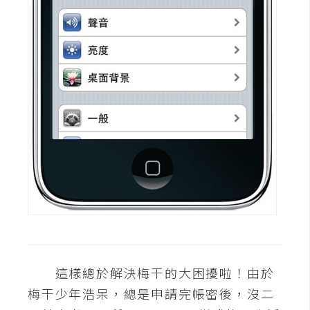
U
X
R
W
D
網
頁
後
端
P
H
P
這樣總於解決梅干的大困擾啦！由於
梅干少年浩呆，總是申請完帳密後，沒二
D