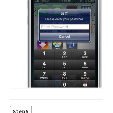
空
間
網
頁
設
計
前
端
H
T
M
L
/
Step5
C