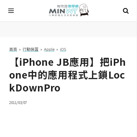
A
I
首頁
»
行動裝罝
»
Apple
»
iOS
【iPhone JB應用】把iPh
A
I
工
one中的應用程式上鎖Loc
具
kDownPro
C
h
2011/03/07
a
t
G
P
T