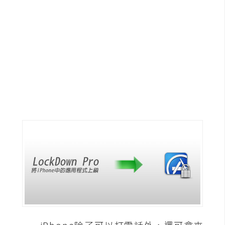
G
e
m
i
n
i
A
I
生
成
圖
片
影
片