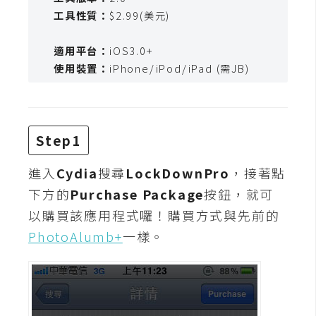
t
工具性質：
$2.99(美元)
r
a
適用平台：
iOS3.0+
t
使用裝置：
iPhone/iPod/iPad (需JB)
o
r
Step1
去
背
進入
Cydia
搜尋
LockDownPro
，接著點
與
下方的
Purchase Package
按鈕，就可
合
成
以購買該應用程式囉！購買方式與先前的
PhotoAlumb+
一樣。
攝
影
商
品