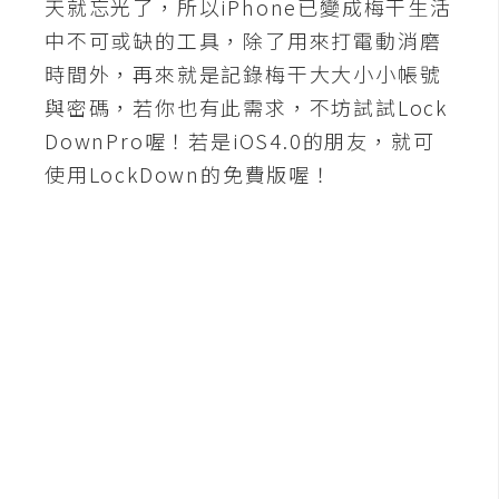
天就忘光了，所以iPhone已變成梅干生活
o
中不可或缺的工具，除了用來打電動消磨
c
k
時間外，再來就是記錄梅干大大小小帳號
e
與密碼，若你也有此需求，不坊試試Lock
r
DownPro喔！若是iOS4.0的朋友，就可
使用LockDown的免費版喔！
伺
服
器
設
定
資
源
免
費
圖