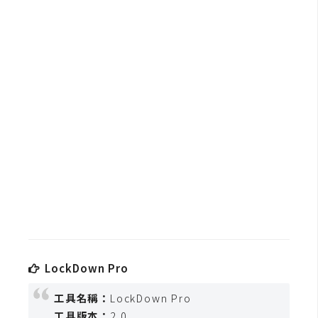
b
e
P
h
o
t
o
s
h
o
p
I
l
LockDown Pro
l
u
工具名稱：
LockDown Pro
s
工具版本：
2.0