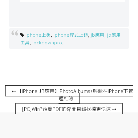
開
發
iphone上鎖
,
iphone程式上鎖
,
jb應用
,
jb應用
熱
工具
,
lockdownpro
,
門
文
章
全
⇠ 【iPhone JB應用】PhotoAlbums+輕鬆在iPhone下管
站
理相簿
導
[PC]Win7預覽PDF的縮圖目錄找檔更快速 ⇢
覽
合