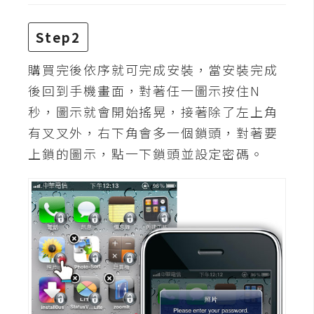
費
圖
庫
Step2
購買完後依序就可完成安裝，當安裝完成
免
後回到手機畫面，對著任一圖示按住N
費
秒，圖示就會開始搖晃，接著除了左上角
字
有叉叉外，右下角會多一個鎖頭，對著要
型
上鎖的圖示，點一下鎖頭並設定密碼。
網
站
架
設
W
o
r