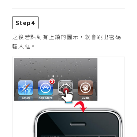
架
設
Step4
主
機
之後若點到有上鎖的圖示，就會跳出密碼
與
輸入框。
網
域
S
E
O
工
具
免
費