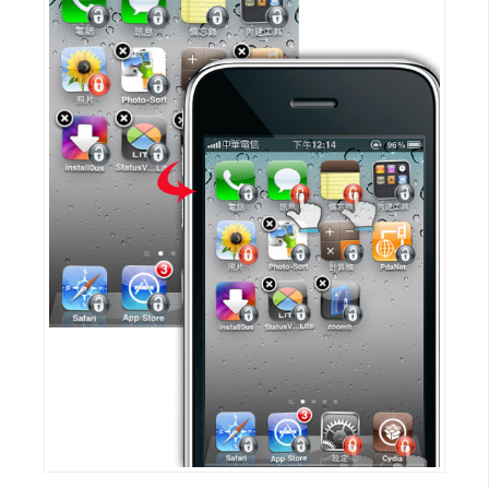
W
o
o
C
o
m
m
e
r
c
e
金
流
物
流