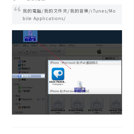
t
我的電腦/我的文件夾/我的音樂/iTunes/Mo
r
a
bile Applications/
t
o
r
去
背
與
合
成
攝
影
商
品