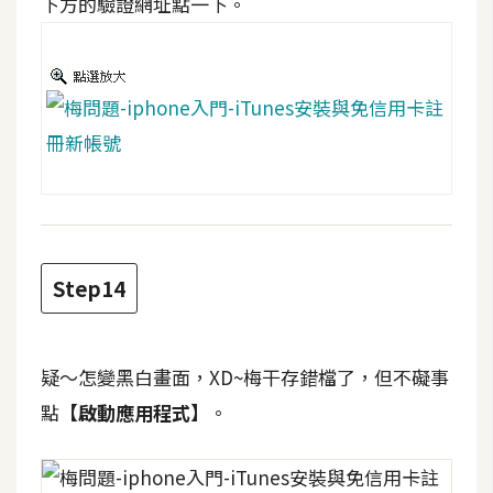
下方的驗證網址點一下。
o
c
k
e
r
伺
服
器
設
Step14
定
資
源
疑～怎變黑白畫面，XD~梅干存錯檔了，但不礙事
點
【啟動應用程式】
。
免
費
圖