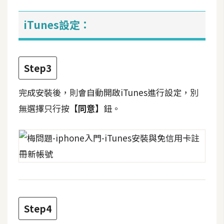
攝
影
iTunes設定：
手
機
Step3
攝
影
完成安裝後，則會自動開啟iTunes進行設定，別
無選擇只行按
【同意】
鈕。
器
材
操
控
資
源
Step4
免