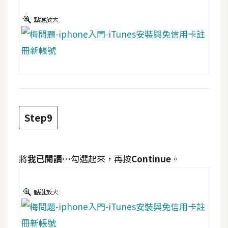
架
設
主
機
與
網
域
Step9
S
E
O
將
我已閱讀…
勾選起來，再按
Continue
。
工
具
免
費