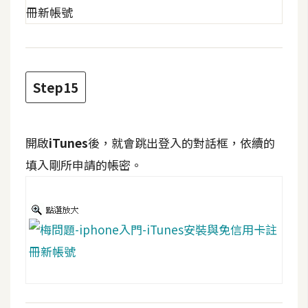
示
免
費
Step15
版
型
開啟
iTunes
後，就會跳出登入的對話框，依續的
M
填入剛所申請的帳密。
A
C
開
箱
梅