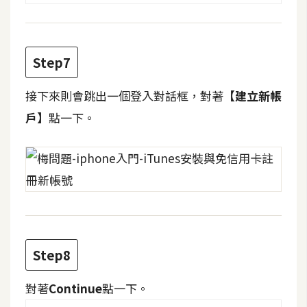
W
o
o
Step7
C
o
接下來則會跳出一個登入對話框，對著
【建立新帳
m
戶】
點一下。
m
e
r
c
e
金
Step8
流
物
對著
Continue
點一下。
流