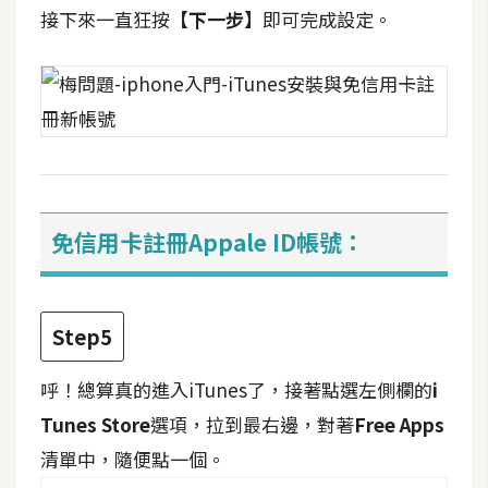
費
接下來一直狂按
【下一步】
即可完成設定。
圖
庫
免
費
字
型
免信用卡註冊Appale ID帳號：
網
站
Step5
架
設
呼！總算真的進入iTunes了，接著點選左側欄的
i
Tunes Store
選項，拉到最右邊，對著
Free Apps
W
清單中，隨便點一個。
o
r