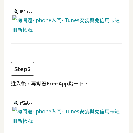
d
P
r
e
s
s
安
裝
與
設
Step6
定
進入後，再對著
Free App
點一下。
外
掛
實
作
電
商