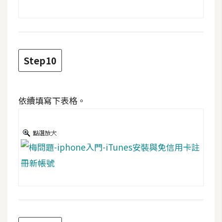
空
間
網
Step10
頁
設
計
依續填寫下表格。
前
端
H
T
M
L
/
C