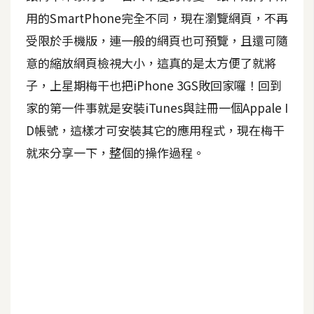
用的SmartPhone完全不同，現在瀏覽網頁，不再
A
I
受限於手機版，連一般的網頁也可預覽，且還可隨
應
用
意的縮放網頁檢視大小，這真的是太方便了就將
子，上星期梅干也把iPhone 3GS敗回家囉！回到
設
家的第一件事就是安裝iTunes與註冊一個Appale I
計
D帳號，這樣才可安裝其它的應用程式，現在梅干
就來分享一下，整個的操作過程。
網
站
影
像
A
d
o