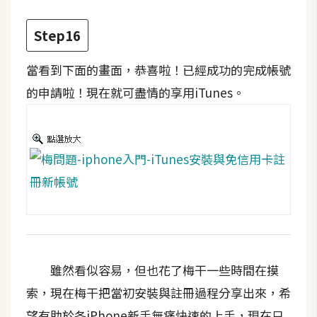
開
Step16
發
當看到下面的畫面，恭喜啦！已經成功的完成帳號
熱
的申請啦！現在就可盡情的享用iTunes。
門
文
章
全
站
導
覽
雖然看似容易，但也花了梅干一些時間在摸
索，現在梅干把當初安裝與註冊過程分享出來，希
合
望有助於各iPhone新手無痛快速的上手，現在只