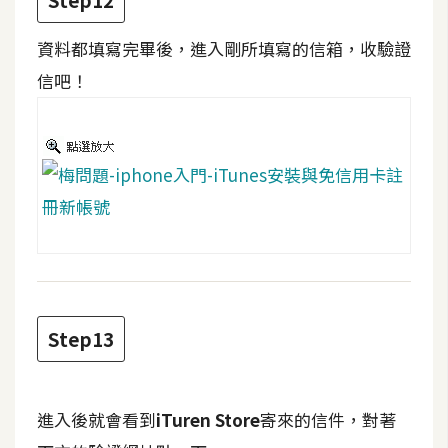
Step12
U
X
資料都填寫完畢後，進入剛所填寫的信箱，收驗證
信吧！
R
W
D
網
頁
後
端
P
Step13
H
P
進入後就會看到
iTuren Store
寄來的信件，對著
D