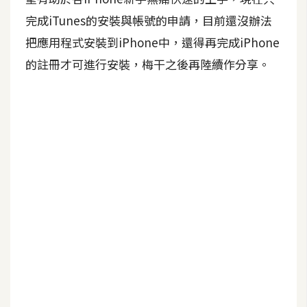
作
完成iTunes的安裝與帳號的申請，目前還沒辦法
提
案
把應用程式安裝到iPhone中，還得再完成iPhone
的註冊才可進行安裝，梅干之後再陸續作分享。