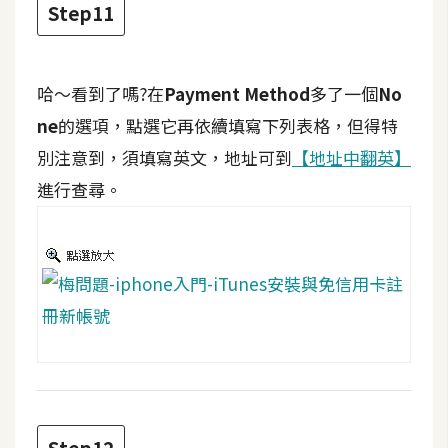
Step11
S
S
哈～看到了嗎?在
Payment Method
多了一個
No
J
ne
的選項，點選它再依續填寫下列表格，但得特
a
別注意到，須填寫英文，地址可到
【地址中翻英】
v
a
進行查尋。
S
c
r
i
p
t
U
I
/