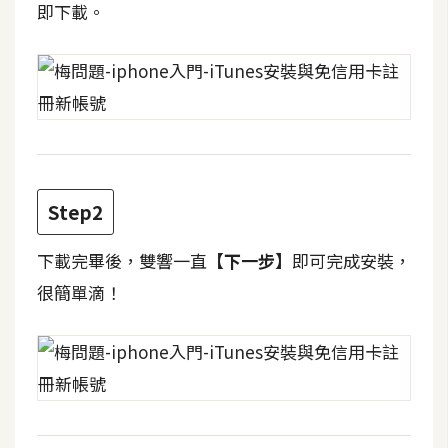
即下載。
t
r
a
t
o
r
去
Step2
背
與
下載完畢後，雙響一直
【下一步】
即可完成安裝，
合
很簡單滴！
成
攝
影
商
品