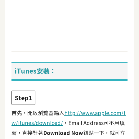
b
e
P
h
o
t
o
s
iTunes安裝：
h
o
p
Step1
I
首先，開啟瀏覽器輸入
http://www.apple.com/t
l
l
w/itunes/download/
，Email Address可不用填
u
寫，直接對著
Download Now
鈕點一下，就可立
s