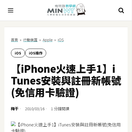
A
首頁
»
行動裝罝
»
Apple
»
iOS
I
iOS
iOS操作
A
I
【iPhone火速上手1】i
工
具
Tunes安裝與註冊新帳號
C
(免信用卡驗證)
h
a
t
梅干
2010/03/16
1 分鐘閱讀
G
P
T