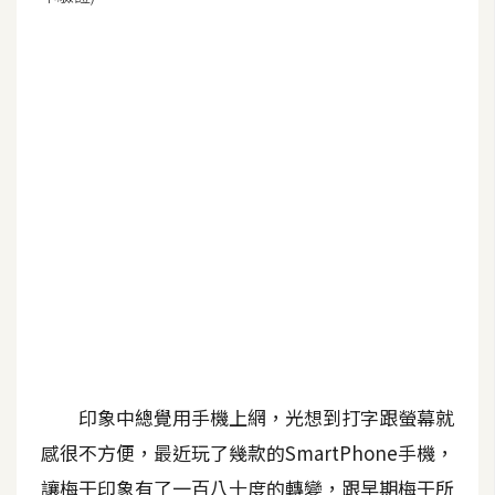
G
e
m
i
n
i
A
I
生
成
圖
片
印象中總覺用手機上網，光想到打字跟螢幕就
感很不方便，最近玩了幾款的SmartPhone手機，
影
讓梅干印象有了一百八十度的轉變，跟早期梅干所
片