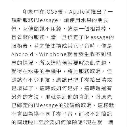
A
印象中在iOS5後，Apple就推出了一
I
應
項新服務iMessage，讓使用水果的朋友
用
們，互傳簡訊不用錢，這是一個相當棒，
且省錢的服務，當一旦綁定了iMessage的
設
服務後，若之後更換成其它平台時，像是
計
Android、Winphone就會發生收不到訊
息的情況，所以這時候若要解決此問題，
網
就得在水果的手機中，將此服務取消，但
站
應該有不少朋友，應該已把手機給出清或
是壞掉了，這時該如何是好，這時還還有
影
另外的方法，那就是到他的官網，將原先
像
已綁定的iMessage的號碼給取消，這樣就
不會因為換不同手機平台，而收不到簡訊
A
d
的冏境啦!!至於要如何解除呢?現在就一塊
o