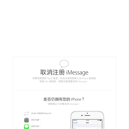
G
e
m
i
n
i
A
I
生
成
圖
片
影
片