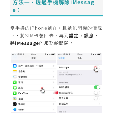
方法一、透過手機解除iMessag
t
e：
r
a
t
當手邊的iPhone還在，且還能開機的情況
o
r
下，將SIM卡裝回去，再到
設定
/
訊息
，
將
iMessage
的服務給關閉。
去
背
與
合
成
攝
影
商
品