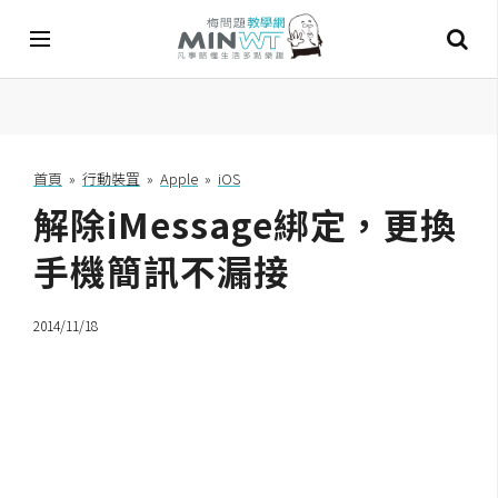
A
I
首頁
»
行動裝罝
»
Apple
»
iOS
解除iMessage綁定，更換
A
I
工
手機簡訊不漏接
具
2014/11/18
C
h
a
t
G
P
T