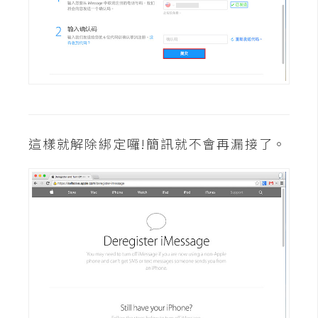
d
P
r
e
s
s
安
裝
與
這樣就解除綁定囉!簡訊就不會再漏接了。
設
定
外
掛
實
作
電
商