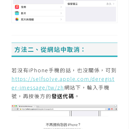
攝
影
手
機
攝
方法二、從網站中取消：
影
若沒有iPhone手機的話，也沒關係，可到
器
材
https://selfsolve.apple.com/deregist
操
er-imessage/tw/zh
網站下，輸入手機
控
號，再按後方的
發送代碼
。
資
源
免