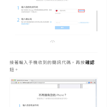
費
圖
庫
免
費
字
型
接著輸入手機收到的簡訊代碼，再按
確認
網
鈕。
站
架
設
W
o
r