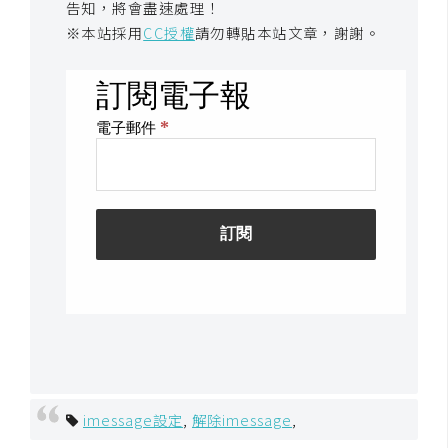
告知，將會盡速處理！
架
設
※本站採用
CC授權
請勿轉貼本站文章，謝謝。
主
機
與
網
域
S
E
O
工
具
免
imessage設定
,
解除imessage
,
費