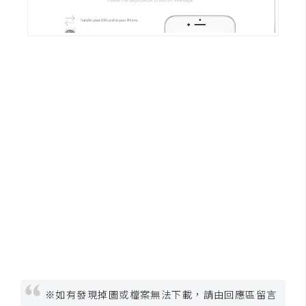
W
o
o
C
o
m
m
e
r
c
e
金
流
物
流
※如有發現掉圖或檔案無法下載，請由回應區留言