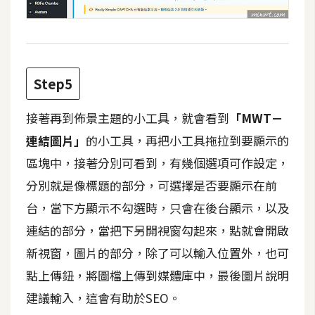
架
設
主
機
Step5
與
網
接著再到佈景主題的小工具，就會看到
「MWT－
域
連結圖片」
的小工具，再把小工具拖拉到要顯示的
區塊中，接著分別可看到，有幾個選項可作設定，
S
分別就是像標題的部分，可選擇是否要顯示在前
E
台，當下方顯示不勾選時，只會在後台顯示，以及
O
工
連結的部分，當把下另開視窗勾起來，點就會開啟
具
新視窗，圖片的部分，除了可以輸入位置外，也可
點上傳鈕，將圖檔上傳到媒體庫中，最後圖片說明
免
建議輸入，這會有助於SEO。
費