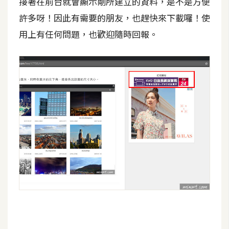
接著在前台就會顯示剛所建立的資料，是不是方便
U
許多呀！因此有需要的朋友，也趕快來下載囉！使
X
用上有任何問題，也歡迎隨時回報。
R
W
D
網
頁
後
端
P
H
P
D