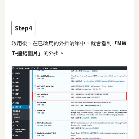
W
o
Step4
o
C
o
啟用後，在已啟用的外掛清單中，就會看到
「MW
m
T-連結圖片」
的外掛。
m
e
r
c
e
金
流
物
流