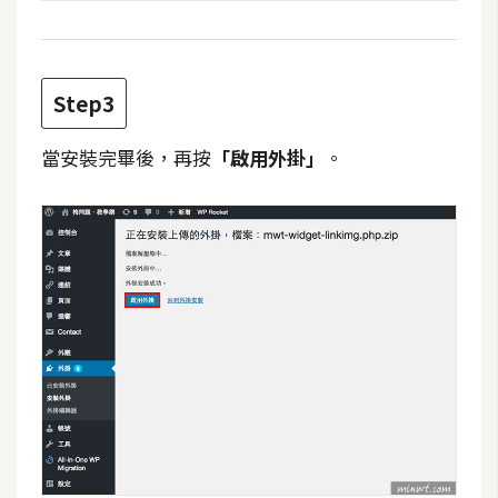
d
P
r
e
s
s
Step3
當安裝完畢後，再按
「啟用外掛」
。
安
裝
與
設
定
外
掛
實
作
電
商