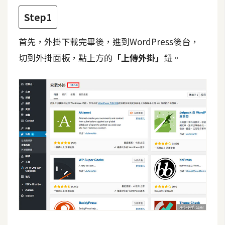
攝
Step1
影
首先，外掛下載完畢後，進到WordPress後台，
手
切到外掛面板，點上方的
「上傳外掛」
鈕。
機
攝
影
器
材
操
控
資
源
免