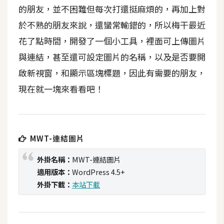
t
的朋友，並不困難但每次打還挺麻煩的，再加上對
r
於不熟的朋友來說，還蠻常輸錯的，所以梅干最近
a
花了點時間，開發了一個小工具，裡面可上傳圖片
t
o
與連結，甚至還可設定圖片的名稱，以及是否要開
r
啟新視窗，和顯示區塊標題，因此有需要的朋友，
現在就一塊來看看吧！
去
背
與
合
MWT-連結圖片
成
外掛名稱：
MWT-連結圖片
攝
適用版本：
WordPress 4.5+
影
外掛下載：
本站下載
商
品