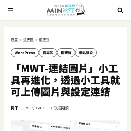
A
首頁
»
梅專區
»
梅研發
I
WordPress
梅專區
梅研發
網站架設
A
I
「MWT-連結圖片」小工
工
具
具再進化，透過小工具就
C
可上傳圖片與設定連結
h
a
t
梅干
2017/06/07
1 分鐘閱讀
G
P
T