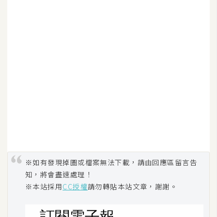
o
c
k
e
r
伺
服
器
設
定
資
源
※如有發現掉圖或檔案無法下載，請由回應區留言告
知，將會盡速處理！
※本站採用
CC授權
請勿轉貼本站文章，謝謝。
免
費
圖