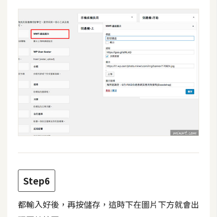
空
間
網
頁
設
計
前
端
H
T
Step6
M
L
/
都輸入好後，再按儲存，這時下在圖片下方就會出
C