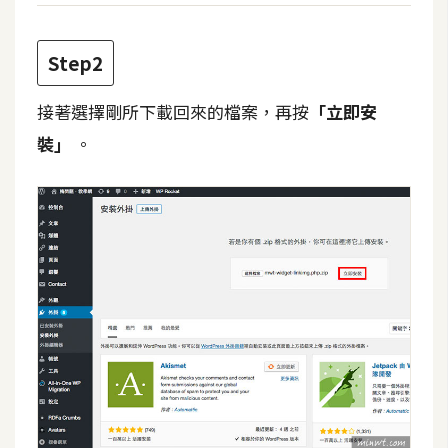
費
圖
庫
Step2
接著選擇剛所下載回來的檔案，再按
「立即安
免
裝」
。
費
字
型
網
站
架
設
W
o
r