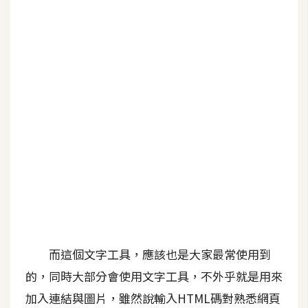
b
e
P
h
o
t
o
s
h
o
p
I
l
而這個文字工具，應該也是大家最常使用到
l
的，同時大部分會使用文字工具，不外乎就是用來
u
加入連結與圖片，雖然說輸入HTML碼對熟悉網頁
s