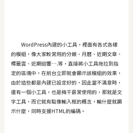
A
I
應
用
設
WordPress內建的小工具，裡面有各式各樣
計
的模組，像大家較常用的分類、月曆、近期文章、
標籤雲、近期迴響….等，直接將小工具拖拉到指
網
定的區塊中，在前台立即就會顯示該模組的效果，
站
由於這些都是內建已設定好的，因此當不滿意時，
還有一個小工具，也是梅干最常使用的，那就是文
影
字工具，而它就有點像輸入框的概念，輸什麼就顯
像
示什麼，同時支援HTML的編碼。
A
d
o