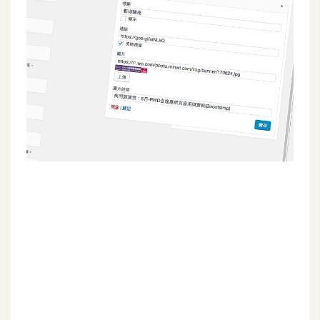
G
e
m
i
n
i
A
I
生
成
圖
片
影
片