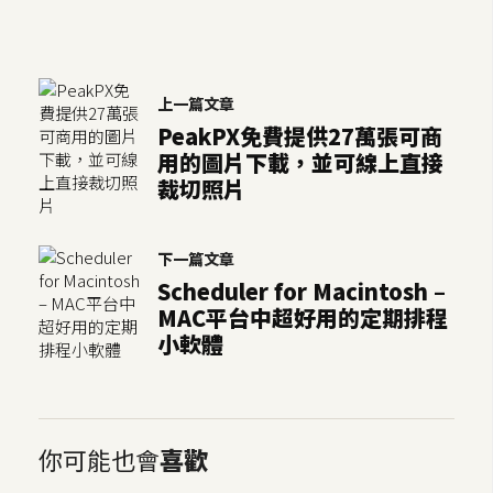
開
發
上一篇文章
熱
PeakPX免費提供27萬張可商
用的圖片下載，並可線上直接
門
裁切照片
文
章
下一篇文章
Scheduler for Macintosh –
全
MAC平台中超好用的定期排程
站
小軟體
導
覽
你可能也會
喜歡
合