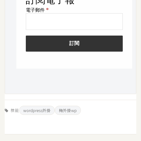
示
免
費
版
型
M
A
C
開
標籤
wordpress外掛
梅外掛wp
箱
梅