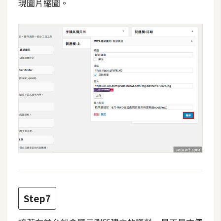
現圖片縮圖。
S
S
J
a
v
a
S
c
r
i
p
t
U
Step7
I
/