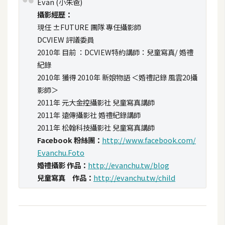
Evan (小朱爸)
t
攝影經歷：
r
現任 ±FUTURE 團隊 專任攝影師
a
DCVIEW 評議委員
t
2010年 目前 ：DCVIEW特約講師：兒童寫真/ 婚禮
o
紀錄
r
2010年 獲得 2010年 新娘物語 ＜婚禮記錄 風雲20攝
影師＞
去
2011年 元大金控攝影社 兒童寫真講師
背
2011年 遠傳攝影社 婚禮紀錄講師
與
2011年 松翰科技攝影社 兒童寫真講師
合
Facebook 粉絲團：
http://www.facebook.com/
成
Evanchu.Foto
婚禮攝影 作品：
http://evanchu.tw/blog
攝
兒童寫真 作品：
http://evanchu.tw/child
影
商
品