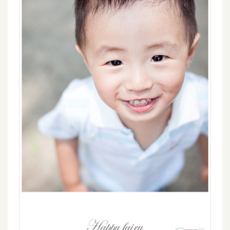
示
免
費
版
型
M
A
C
開
箱
梅