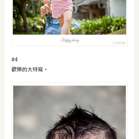
o
c
k
e
r
伺
#4
服
歡樂的大特寫。
器
設
定
資
源
免
費
圖