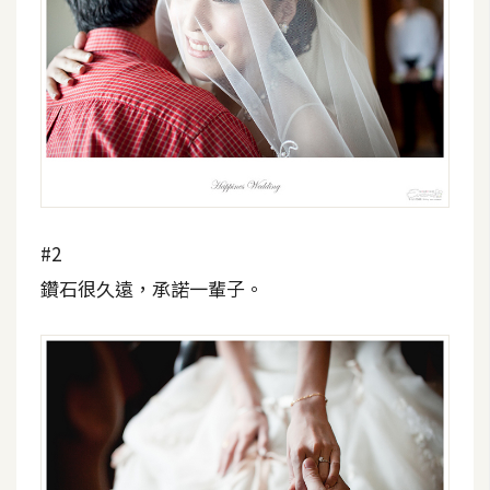
d
P
r
e
s
s
安
裝
與
設
#2
定
鑽石很久遠，承諾一輩子。
外
掛
實
作
電
商