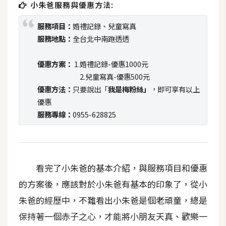
攝
小朱爸服務與優惠方法:
影
服務項目：
婚禮記錄、兒童寫真
服務地點：
全台北中南跑透透
手
機
優惠方案：
1.婚禮記錄-優惠1000元
攝
2.兒童寫真-優惠500元
影
優惠方法：
只要說出「
我是梅粉絲」
，即可享有以上
優惠
服務專線：
0955-628825
器
材
操
控
看完了小朱爸的基本介紹，與服務項目和優惠
資
的方案後，應該對於小朱爸有基本的印象了，從小
源
朱爸的經歷中，不難看出小朱爸是個老頑童，總是
免
保持著一個赤子之心，才能將小朋友天真、歡樂一