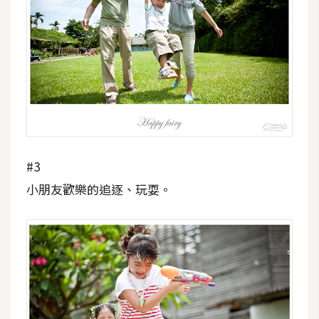
U
X
R
W
D
網
頁
#3
後
小朋友歡樂的追逐、玩耍。
端
P
H
P
D