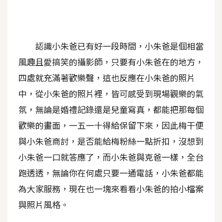
A
I
應
用
認識小朱爸已有好一段時間，小朱爸是個相當
風趣且愛搞笑的攝影師，只要有小朱爸在的地方，
設
四處就充滿著歡樂聲，這也反應在小朱爸的照片
計
中，從小朱爸的照片裡，皆可感受到現場觀樂的氣
氛，無論是婚禮記錄還是兒童寫真，都能把那每個
網
歡樂的畫面，一五一十得給保留下來，因此梅干便
站
與小朱爸商討，是否能給梅粉絲一點折扣，沒想到
小朱爸一口就答應了，而小朱爸與克爸一樣，全台
影
跑透透，無論你在何處只要一通電話，小朱爸都能
像
為大家服務，現在也一塊來看看小朱爸的拍小檔案
A
與照片風格。
d
o