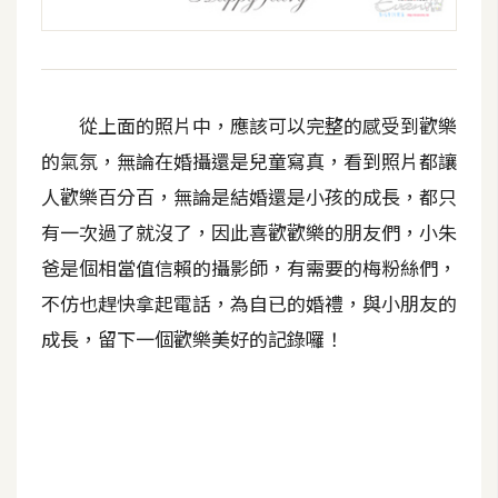
開
發
從上面的照片中，應該可以完整的感受到歡樂
熱
的氣氛，無論在婚攝還是兒童寫真，看到照片都讓
門
人歡樂百分百，無論是結婚還是小孩的成長，都只
文
章
有一次過了就沒了，因此喜歡歡樂的朋友們，小朱
爸是個相當值信賴的攝影師，有需要的梅粉絲們，
全
不仿也趕快拿起電話，為自已的婚禮，與小朋友的
站
成長，留下一個歡樂美好的記錄囉！
導
覽
合