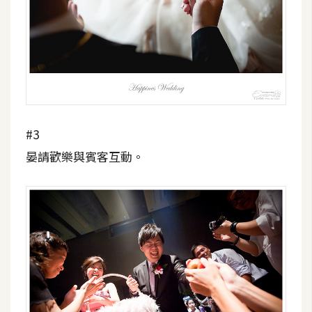
W
o
o
C
o
m
m
#3
e
晏請歡樂與賓客互動。
r
c
e
金
流
物
流