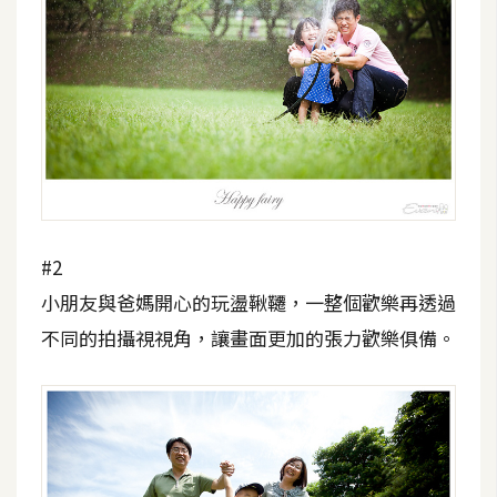
S
S
J
a
v
a
S
c
#2
r
小朋友與爸媽開心的玩盪鞦韆，一整個歡樂再透過
i
不同的拍攝視視角，讓畫面更加的張力歡樂俱備。
p
t
U
I
/