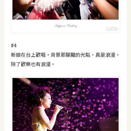
架
設
主
機
與
#4
網
域
新娘在台上歡唱，背景那朦朧的光點，真是浪漫，
除了歡樂也有浪漫。
S
E
O
工
具
免
費