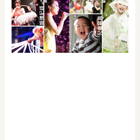
G
e
m
i
n
i
A
I
生
成
圖
片
影
片