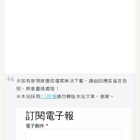
作
提
案
※如有發現掉圖或檔案無法下載，請由回應區留言告
知，將會盡速處理！
※本站採用
CC授權
請勿轉貼本站文章，謝謝。