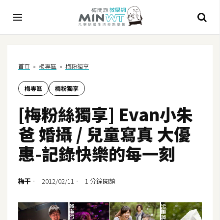
A
首頁
»
梅專區
»
梅粉獨享
I
梅專區
梅粉獨享
A
I
[梅粉絲獨享] Evan小朱
工
具
爸 婚攝 / 兒童寫真 大優
C
惠-記錄快樂的每一刻
h
a
t
梅干
2012/02/11
1 分鐘閱讀
G
P
T