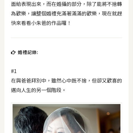
費
面給表現出來，而在婚攝的部分，除了能將不捨轉
圖
為歡樂，讓整個婚禮充滿著滿滿的歡樂，現在就趕
庫
快來看看小朱爸的作品囉！
免
費
字
婚禮記錄:
型
#1
網
在與爸爸拜別中，雖然心中既不捨，但卻又歡喜的
站
邁向人生的另一個階段。
架
設
W
o
r