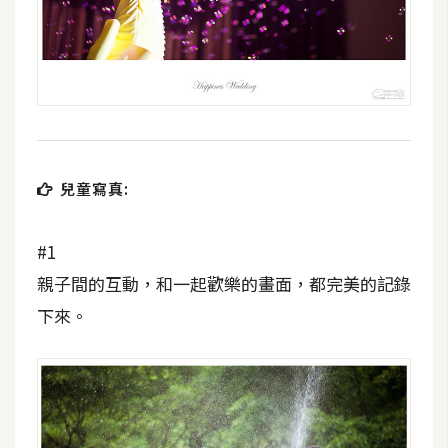
空
間
網
頁
設
兒童寫真:
計
#1
前
端
親子間的互動，和一起歡樂的畫面，都完美的記錄
下來。
H
T
M
L
/
C