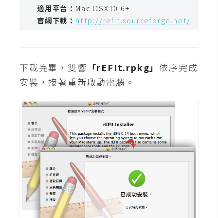
t
適用平台：
Mac OSX10.6+
r
官網下載：
http://refit.sourceforge.net/
a
t
o
r
下載完畢，雙響
「rEFIt.rpkg」
依序完成
安裝，接著重新啟動電腦。
去
背
與
合
成
攝
影
商
品