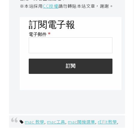
d
※本站採用
CC授權
請勿轉貼本站文章，謝謝。
P
r
e
s
s
安
裝
與
設
定
外
掛
實
作
mac 教學
,
mac工具
,
mac開機選單
,
rEFIt教學
,
電
商