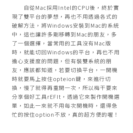
自從Mac採用Intel的CPU後，終於實
A
I
現了雙平台的夢想，再也不用透過各式的
應
用
破解方法，將Windows安裝到Mac的系統
中，這也讓許多剛移轉到Mac的朋友，多
設
了一個選擇，當常用的工具沒有Mac版
計
時，就能切回Windows的平台，再也不用
擔心支援度的問題，但有裝雙系統的朋
網
友，應該都知道，若要切換平台，一開機
站
時就要馬上按住opteion鍵，來進行切
換，慢了就得再重開一次，所以梅干要來
分享個好工具rEFIt，透過它來製作開機選
影
單，如此一來就不用每次開機時，還得急
像
忙的按住option不放，真的超方便的喔！
A
d
o