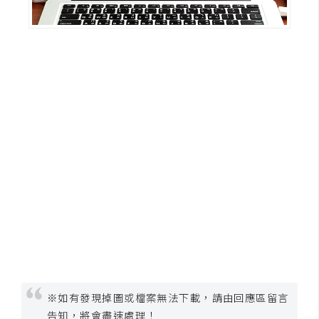
費
圖
庫
免
費
字
型
網
站
架
設
W
※如有發現掉圖或檔案無法下載，請由回應區留言
o
r
告知，將會盡速處理！