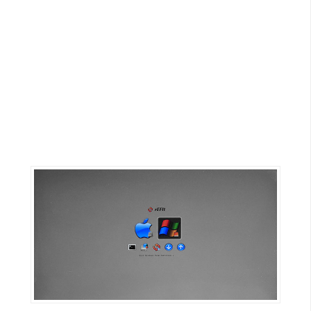
G
e
m
i
n
i
A
I
生
成
圖
片
影
片