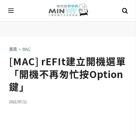
A
I
首頁
»
MAC
[MAC] rEFIt建立開機選單
A
I
工
「開機不再匆忙按Option
具
鍵」
C
h
2012/07/11
a
t
G
P
T