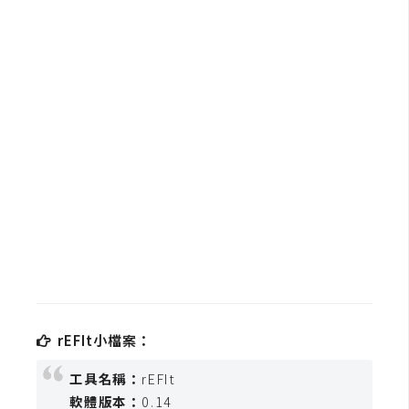
b
e
P
h
o
t
o
s
h
o
p
I
l
rEFIt小檔案：
l
u
工具名稱：
rEFIt
s
軟體版本：
0.14