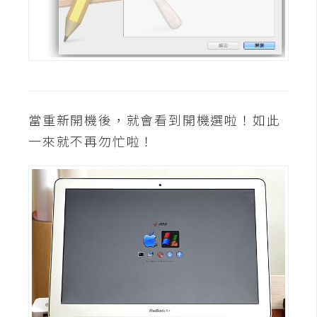
攝
影
手
機
攝
當重新開機後，就會看到開機選啦！如此
影
一來就不再勿忙啦！
器
材
操
控
資
源
免