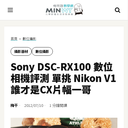
A
首頁
»
數位攝影
I
攝影器材
數位攝影
A
I
Sony DSC-RX100 數位
工
具
相機評測 單挑 Nikon V1
C
誰才是CX片幅一哥
h
a
t
梅干
2012/07/10
1 分鐘閱讀
G
P
T