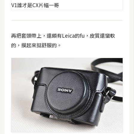
U
X
R
再把套頭帶上，還頗有Leica的fu，皮質還蠻軟
W
的，摸起來挺舒服的。
D
網
頁
後
端
P
H
P
D