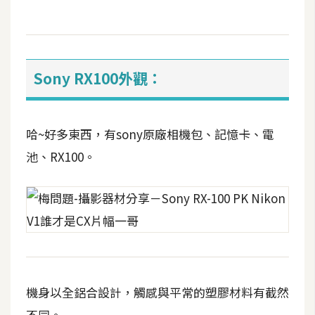
t
r
a
t
Sony RX100外觀：
o
r
哈~好多東西，有sony原廠相機包、記憶卡、電
去
池、RX100。
背
與
合
成
攝
影
商
機身以全鋁合設計，觸感與平常的塑膠材料有截然
品
不同。