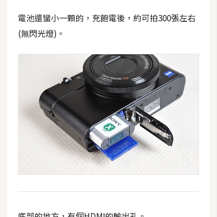
空
電池還蠻小一顆的，充飽電後，約可拍300張左右
間
(無閃光燈)。
網
頁
設
計
前
端
H
T
M
L
/
C
底部的地方，有個HDMI的輸出孔。