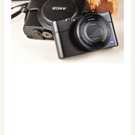
G
e
m
i
n
i
A
I
生
成
圖
片
影
片