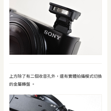
d
P
r
e
s
s
安
裝
與
設
定
上方除了有二個收音孔外，還有實體拍攝模式切換
外
掛
的金屬轉盤 。
實
作
電
商