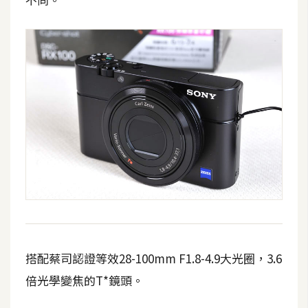
攝
影
手
機
攝
影
器
材
操
控
資
源
搭配蔡司認證等效28-100mm F1.8-4.9大光圈，3.6
倍光學變焦的T*鏡頭。
免