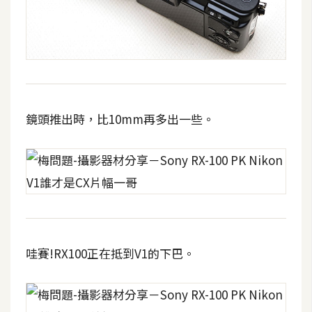
示
免
費
版
型
鏡頭推出時，比10mm再多出一些。
M
A
C
開
哇賽!RX100正在抵到V1的下巴。
箱
梅