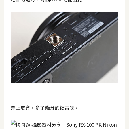
S
S
J
a
v
a
S
c
r
i
p
t
穿上皮套，多了幾分的復古味。
U
I
/