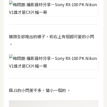
費
圖
庫
免
費
鏡頭全部推出的樣子，和右上有個超可愛的小閃
字
。
型
網
站
架
設
與J1的小閃差不多，蠻小一個的 。
W
o
r