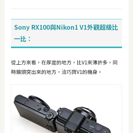
o
c
k
e
Sony RX100與Nikon1 V1外觀超級比
r
一比：
伺
服
從上方來看，在厚度的地方，比V1來薄許多，同
器
時鏡頭突出來的地方，洽巧齊V1的機身。
設
定
資
源
免
費
圖