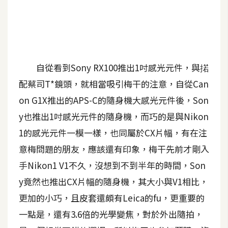
A
I
應
用
自從看到Sony RX100推出1吋感光元件，與掿
設
計
配蔡司T*鏡頭，就相當吸引梅干的注意，自從Can
on G1X推出的APS-C的隨身機大感光元件後，Son
y也推出1吋感光元件的隨身機，而巧的是與Nikon
網
站
1的感光元件一模一樣，也同屬於CX片幅，有在注
意梅問題的朋友，應該還有印象，梅干先前才剛入
手Nikon1 V1不久，沒想到不到半年的時間，Son
影
y竟然也推出CX片幅的隨身機，其大小與V1相比，
像
更加的小巧，且皮套還頗有Leica的fu，更重要的
A
一點是，還有3.6倍的光學變焦，對於外出隨拍，
d
o