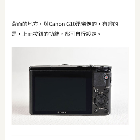
架
設
背面的地方，與Canon G10還蠻像的，有趣的
主
是，上面按鈕的功能，都可自行設定。
機
與
網
域
S
E
O
工
具
免
費