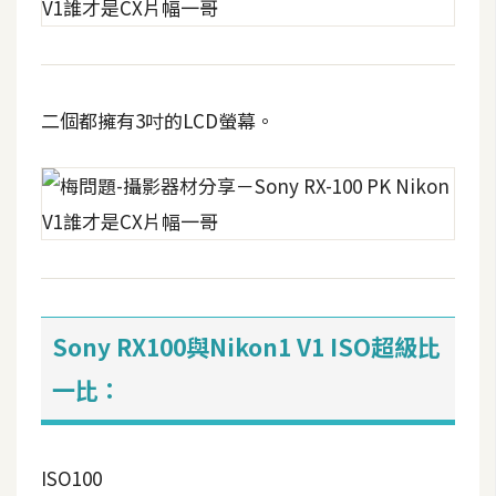
開
發
二個都擁有3吋的LCD螢幕。
熱
門
文
章
全
站
Sony RX100與Nikon1 V1 ISO超級比
導
一比：
覽
合
ISO100