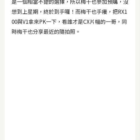
是一個相當不錯的選擇，所以梅干也參加預購，沒
b
e
想到上星期，終於到手囉！而梅干也手癢，把RX1
00與V1拿來PK一下，看誰才是CX片幅的一哥，同
P
時梅干也分享最近的隨拍照。
h
o
t
o
s
h
o
p
I
l
l
u
s