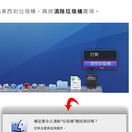
點東西到垃圾桶，再按
清除垃圾桶
選項。