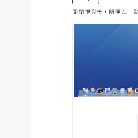
關閉視窗後，隨便丟一