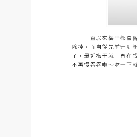
器材操控
資源
免費圖庫
一直以來梅干都會習慣
免費字型
除掉，而自從先前升到
了，最近梅干就一直在
網站架設
不再慢吞吞啦～咻一下
WordPress
安裝與設定
外掛實作
電商
WooCommerce