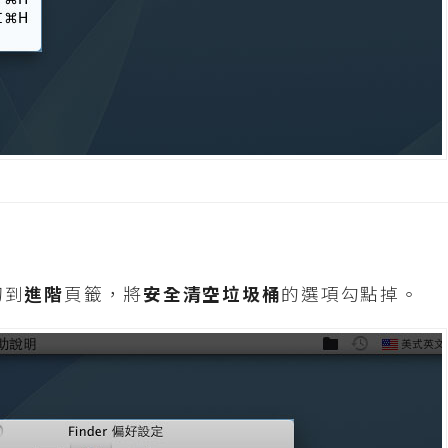
切到
進階
頁籤，將
安全清空垃圾桶
的選項勾點掉。