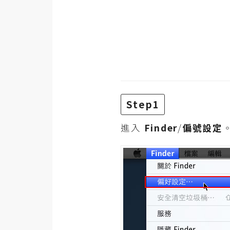
金流物流
架設
主機與網域
SEO 工具
免費空間
Step1
網頁設計
進入
Finder
/
偏號設定
前端
HTML / CSS
JavaScript
UI / UX