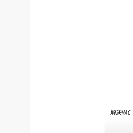
設計
網站
影像
Adobe
Photoshop
Illustrator
去背與合成
攝影
商品攝影
手機攝影