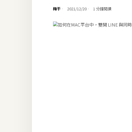
設計
梅干
2021/12/20
1 分鐘閱讀
網站
影像
Adobe
Photoshop
Illustrator
去背與合成
攝影
商品攝影
手機攝影