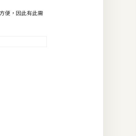
的方便，因此有此需